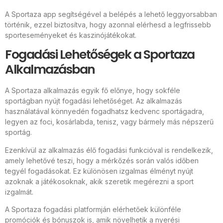
A Sportaza app segítségével a belépés a lehető leggyorsabban
történik, ezzel biztosítva, hogy azonnal elérhesd a legfrissebb
sporteseményeket és kaszinójátékokat.
Fogadási Lehetőségek a Sportaza
Alkalmazásban
A Sportaza alkalmazás egyik fő előnye, hogy sokféle
sportágban nyújt fogadási lehetőséget. Az alkalmazás
használatával könnyedén fogadhatsz kedvenc sportágadra,
legyen az foci, kosárlabda, tenisz, vagy bármely más népszerű
sportág.
Ezenkívül az alkalmazás élő fogadási funkcióval is rendelkezik,
amely lehetővé teszi, hogy a mérkőzés során valós időben
tegyél fogadásokat. Ez különösen izgalmas élményt nyújt
azoknak a játékosoknak, akik szeretik megérezni a sport
izgalmát.
A Sportaza fogadási platformján elérhetőek különféle
promóciók és bónuszok is, amik növelhetik a nyerési