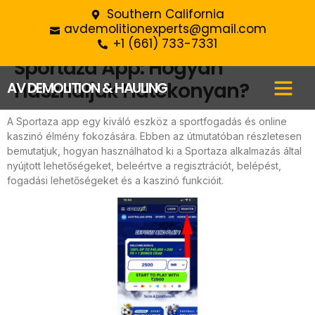
Southern California
avdemolitionexperts@gmail.com
+1 (661) 733-7331‬
Sportaza App: Hogyan
Használjuk Hatékonyan?
AV DEMOLITION & HAULING
A Sportaza app egy kiváló eszköz a sportfogadás és online
kaszinó élmény fokozására. Ebben az útmutatóban részletesen
bemutatjuk, hogyan használhatod ki a Sportaza alkalmazás által
nyújtott lehetőségeket, beleértve a regisztrációt, belépést,
fogadási lehetőségeket és a kaszinó funkcióit.