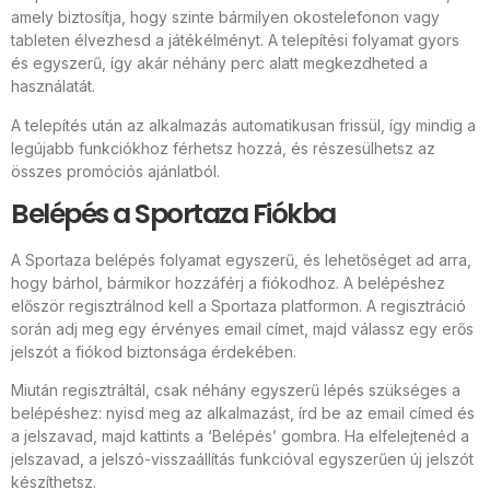
amely biztosítja, hogy szinte bármilyen okostelefonon vagy
tableten élvezhesd a játékélményt. A telepítési folyamat gyors
és egyszerű, így akár néhány perc alatt megkezdheted a
használatát.
A telepítés után az alkalmazás automatikusan frissül, így mindig a
legújabb funkciókhoz férhetsz hozzá, és részesülhetsz az
összes promóciós ajánlatból.
Belépés a Sportaza Fiókba
A Sportaza belépés folyamat egyszerű, és lehetőséget ad arra,
hogy bárhol, bármikor hozzáférj a fiókodhoz. A belépéshez
először regisztrálnod kell a Sportaza platformon. A regisztráció
során adj meg egy érvényes email címet, majd válassz egy erős
jelszót a fiókod biztonsága érdekében.
Miután regisztráltál, csak néhány egyszerű lépés szükséges a
belépéshez: nyisd meg az alkalmazást, írd be az email címed és
a jelszavad, majd kattints a ‘Belépés’ gombra. Ha elfelejtenéd a
jelszavad, a jelszó-visszaállítás funkcióval egyszerűen új jelszót
készíthetsz.