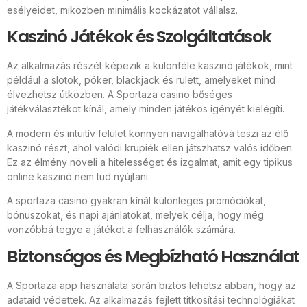
esélyeidet, miközben minimális kockázatot vállalsz.
Kaszinó Játékok és Szolgáltatások
Az alkalmazás részét képezik a különféle kaszinó játékok, mint
például a slotok, póker, blackjack és rulett, amelyeket mind
élvezhetsz útközben. A Sportaza casino bőséges
játékválasztékot kínál, amely minden játékos igényét kielégíti.
A modern és intuitív felület könnyen navigálhatóvá teszi az élő
kaszinó részt, ahol valódi krupiék ellen játszhatsz valós időben.
Ez az élmény növeli a hitelességet és izgalmat, amit egy tipikus
online kaszinó nem tud nyújtani.
A sportaza casino gyakran kínál különleges promóciókat,
bónuszokat, és napi ajánlatokat, melyek célja, hogy még
vonzóbbá tegye a játékot a felhasználók számára.
Biztonságos és Megbízható Használat
A Sportaza app használata során biztos lehetsz abban, hogy az
adataid védettek. Az alkalmazás fejlett titkosítási technológiákat