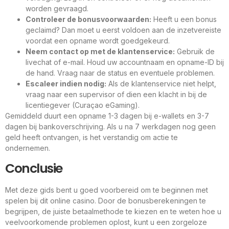
worden gevraagd.
Controleer de bonusvoorwaarden:
Heeft u een bonus
geclaimd? Dan moet u eerst voldoen aan de inzetvereiste
voordat een opname wordt goedgekeurd.
Neem contact op met de klantenservice:
Gebruik de
livechat of e-mail. Houd uw accountnaam en opname-ID bij
de hand. Vraag naar de status en eventuele problemen.
Escaleer indien nodig:
Als de klantenservice niet helpt,
vraag naar een supervisor of dien een klacht in bij de
licentiegever (Curaçao eGaming).
Gemiddeld duurt een opname 1-3 dagen bij e-wallets en 3-7
dagen bij bankoverschrijving. Als u na 7 werkdagen nog geen
geld heeft ontvangen, is het verstandig om actie te
ondernemen.
Conclusie
Met deze gids bent u goed voorbereid om te beginnen met
spelen bij dit online casino. Door de bonusberekeningen te
begrijpen, de juiste betaalmethode te kiezen en te weten hoe u
veelvoorkomende problemen oplost, kunt u een zorgeloze