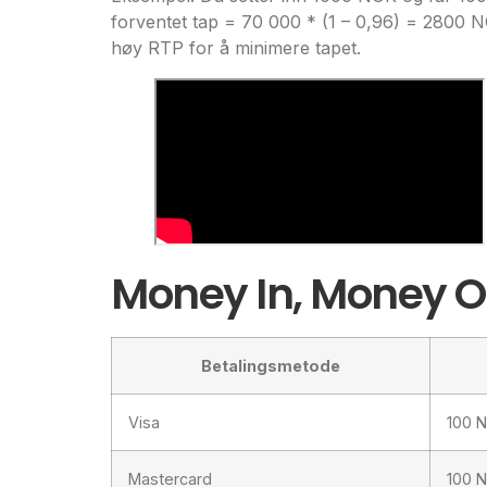
forventet tap = 70 000 * (1 – 0,96) = 2800 
høy RTP for å minimere tapet.
Money In, Money O
Betalingsmetode
Visa
100 
Mastercard
100 