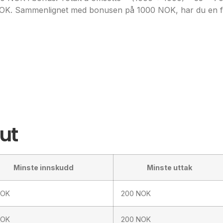
NOK. Sammenlignet med bonusen på 1000 NOK, har du en fo
ut
Minste innskudd
Minste uttak
NOK
200 NOK
NOK
200 NOK