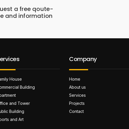
uest a free qoute-
te and information
ervices
Company
amily House
Home
ommercial Building
About us
partment
Services
ffice and Tower
Projects
ublic Building
Contact
ports and Art