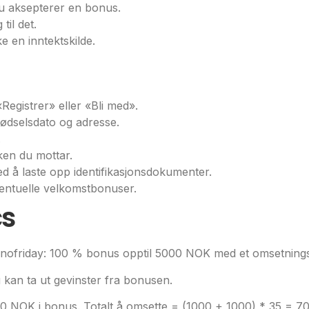
u aksepterer en bonus.
til det.
e en inntektskilde.
«Registrer» eller «Bli med».
 fødselsdato og adresse.
.
ken du mottar.
ed å laste opp identifikasjonsdokumenter.
ventuelle velkomstbonuser.
s
asinofriday: 100 % bonus opptil 5000 NOK med et omsetning
kan ta ut gevinster fra bonusen.
0 NOK i bonus. Totalt å omsette = (1000 + 1000) * 35 = 7