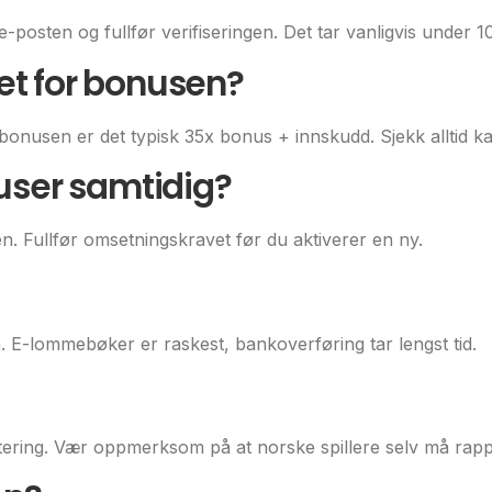
 e-posten og fullfør verifiseringen. Det tar vanligvis under 1
et for bonusen?
onusen er det typisk 35x bonus + innskudd. Sjekk alltid ka
nuser samtidig?
. Fullfør omsetningskravet før du aktiverer en ny.
. E-lommebøker er raskest, bankoverføring tar lengst tid.
ering. Vær oppmerksom på at norske spillere selv må rappo