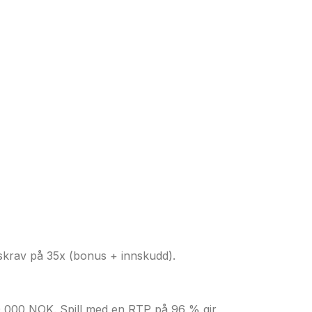
skrav på 35x (bonus + innskudd).
0 000 NOK. Spill med en RTP på 96 % gir