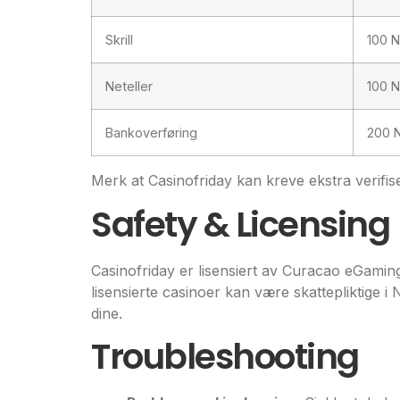
Skrill
100 
Neteller
100 
Bankoverføring
200 
Merk at Casinofriday kan kreve ekstra verifis
Safety & Licensing
Casinofriday er lisensiert av Curacao eGaming.
lisensierte casinoer kan være skattepliktige 
dine.
Troubleshooting