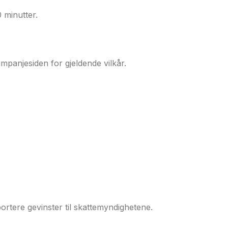
0 minutter.
mpanjesiden for gjeldende vilkår.
rtere gevinster til skattemyndighetene.