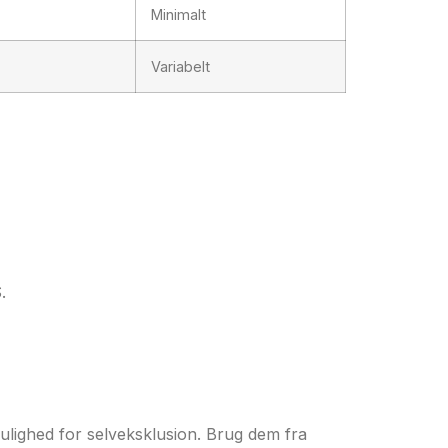
Minimalt
Variabelt
.
mulighed for selveksklusion. Brug dem fra