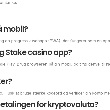
d omtanke.
å mobil?
 og en progressiv webapp (PWA), der fungerer som en app 
g Stake casino app?
le Play. Brug browseren på din mobil, og tilføj genvej til h
ker?
to. Husk at bruge stærke kodeord og verificer din konto m
talingen for kryptovaluta?