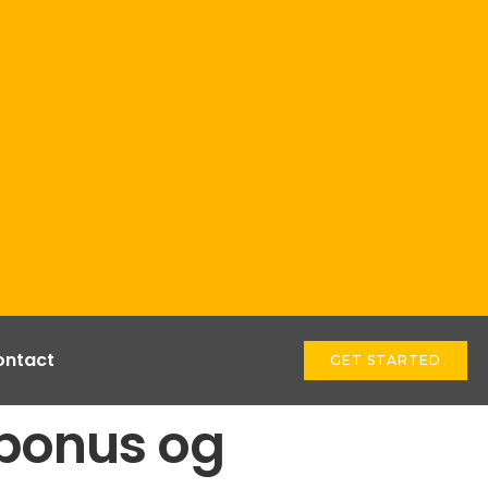
ontact
GET STARTED
, bonus og