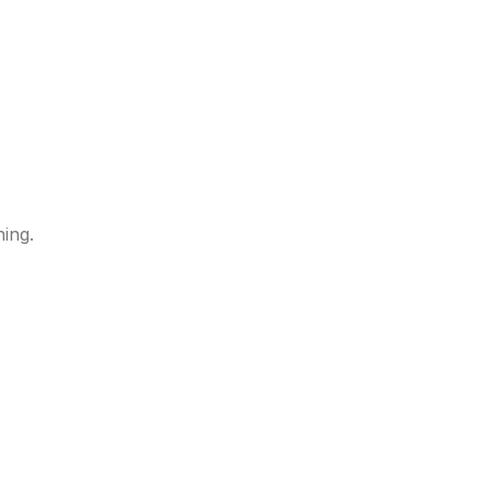
ning.