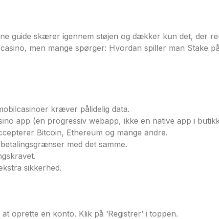
enne guide skærer igennem støjen og dækker kun det, der ren
a-casino, men mange spørger: Hvordan spiller man Stake p
mobilcasinoer kræver pålidelig data.
ino app (en progressiv webapp, ikke en native app i butikk
ccepterer Bitcoin, Ethereum og mange andre.
 indbetalingsgrænser med det samme.
ngskravet.
ekstra sikkerhed.
 at oprette en konto. Klik på ‘Registrer’ i toppen.