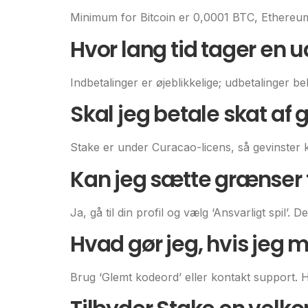
Minimum for Bitcoin er 0,0001 BTC, Ethereum
Hvor lang tid tager en 
Indbetalinger er øjeblikkelige; udbetalinger b
Skal jeg betale skat af 
Stake er under Curacao-licens, så gevinster 
Kan jeg sætte grænser f
Ja, gå til din profil og vælg ‘Ansvarligt spil’.
Hvad gør jeg, hvis jeg 
Brug ‘Glemt kodeord’ eller kontakt support. 