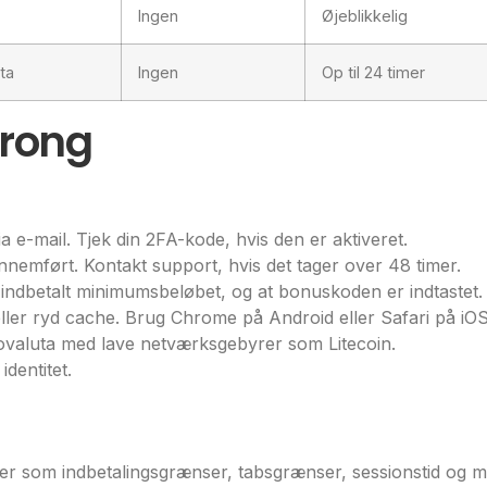
Ingen
Øjeblikkelig
ta
Ingen
Op til 24 timer
rong
ia e-mail. Tjek din 2FA-kode, hvis den er aktiveret.
nemført. Kontakt support, hvis det tager over 48 timer.
indbetalt minimumsbeløbet, og at bonuskoden er indtastet.
ler ryd cache. Brug Chrome på Android eller Safari på iOS
valuta med lave netværksgebyrer som Litecoin.
dentitet.
ktøjer som indbetalingsgrænser, tabsgrænser, sessionstid og 