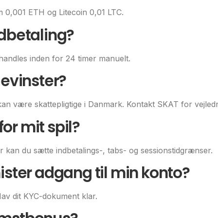
 0,001 ETH og Litecoin 0,01 LTC.
udbetaling?
ehandles inden for 24 timer manuelt.
gevinster?
kan være skattepligtige i Danmark. Kontakt SKAT for vejled
or mit spil?
 Der kan du sætte indbetalings-, tabs- og sessionstidgrænser.
mister adgang til min konto?
Hav dit KYC-dokument klar.