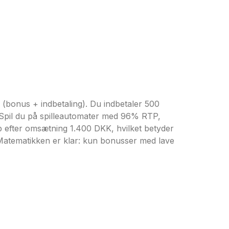
bonus + indbetaling). Du indbetaler 500
Spil du på spilleautomater med 96% RTP,
b efter omsætning 1.400 DKK, hvilket betyder
Matematikken er klar: kun bonusser med lave