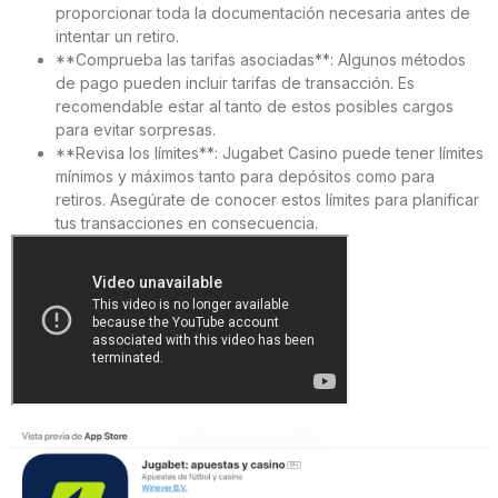
proporcionar toda la documentación necesaria antes de
intentar un retiro.
**Comprueba las tarifas asociadas**: Algunos métodos
de pago pueden incluir tarifas de transacción. Es
recomendable estar al tanto de estos posibles cargos
para evitar sorpresas.
**Revisa los límites**: Jugabet Casino puede tener límites
mínimos y máximos tanto para depósitos como para
retiros. Asegúrate de conocer estos límites para planificar
tus transacciones en consecuencia.