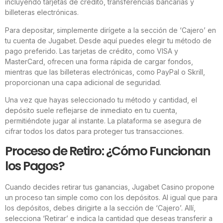
incluyendo tarjetas de crédito, transferencias bancarias y
billeteras electrónicas.
Para depositar, simplemente dirígete a la sección de ‘Cajero’ en
tu cuenta de Jugabet. Desde aquí puedes elegir tu método de
pago preferido. Las tarjetas de crédito, como VISA y
MasterCard, ofrecen una forma rápida de cargar fondos,
mientras que las billeteras electrónicas, como PayPal o Skrill,
proporcionan una capa adicional de seguridad.
Una vez que hayas seleccionado tu método y cantidad, el
depósito suele reflejarse de inmediato en tu cuenta,
permitiéndote jugar al instante. La plataforma se asegura de
cifrar todos los datos para proteger tus transacciones.
Proceso de Retiro: ¿Cómo Funcionan
los Pagos?
Cuando decides retirar tus ganancias, Jugabet Casino propone
un proceso tan simple como con los depósitos. Al igual que para
los depósitos, debes dirigirte a la sección de ‘Cajero’. Allí,
selecciona ‘Retirar’ e indica la cantidad que deseas transferir a