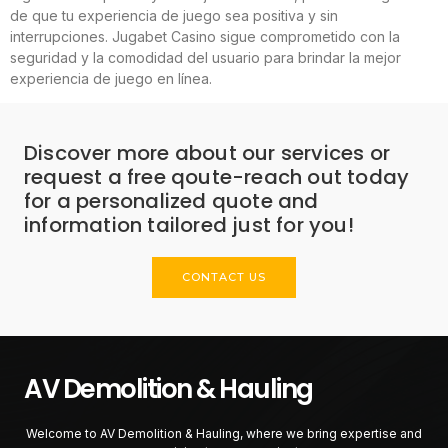
de que tu experiencia de juego sea positiva y sin
interrupciones. Jugabet Casino sigue comprometido con la
seguridad y la comodidad del usuario para brindar la mejor
experiencia de juego en línea.
Discover more about our services or
request a free qoute-reach out today
for a personalized quote and
information tailored just for you!
CONTACT US
AV Demolition & Hauling
Welcome to AV Demolition & Hauling, where we bring expertise and