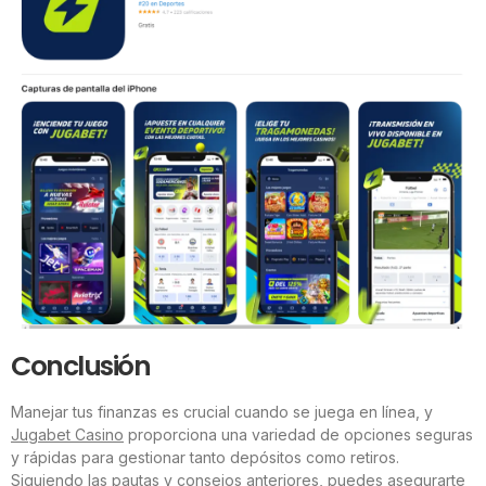
Conclusión
Manejar tus finanzas es crucial cuando se juega en línea, y
Jugabet Casino
proporciona una variedad de opciones seguras
y rápidas para gestionar tanto depósitos como retiros.
Siguiendo las pautas y consejos anteriores, puedes asegurarte