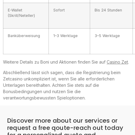
E-Wallet
Sofort
Bis 24 Stunden
(Skrill/Neteller)
Banküberweisung
1–3 Werktage
3–5 Werktage
Weitere Details zu Boni und Aktionen finden Sie auf
Casino Zet
.
Abschließend lässt sich sagen, dass die Registrierung beim
Zetcasino unkompliziert ist, wenn Sie alle erforderlichen
Unterlagen bereithalten. Achten Sie stets auf die
Bonusbedingungen und nutzen Sie die
verantwortungsbewussten Spieloptionen.
Discover more about our services or
request a free qoute-reach out today
for a personalized quote and