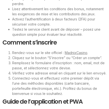
perdre.
Lisez attentivement les conditions des bonus, notamment
les exigences de mise et les contributions des jeux.
Activez l’authentification à deux facteurs (2FA) pour
sécuriser votre compte.
Testez le service client avant de déposer – posez une
question simple pour évaluer leur réactivité.
Comment s’inscrire
Rendez-vous sur le site officiel :
MadnixCasino
.
Cliquez sur le bouton “S’inscrire” ou “Créer un compte”.
Remplissez le formulaire d’inscription : nom, email, mot de
passe, et sélectionnez votre devise.
Vérifiez votre adresse email en cliquant sur le lien envoyé.
Connectez-vous et effectuez votre premier dépôt via
l’une des méthodes disponibles (carte bancaire,
portefeuille électronique, etc.). Profitez du bonus de
bienvenue si vous le souhaitez.
Guide de l’application et PWA