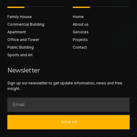
Family House
Home
Commercial Building
About us
Apartment
Services
Office and Tower
Projects
Public Building
Contact
Sports and Art
Newsletter
Sign up our newsletter to get update information, news and free
insight.
SIGN UP