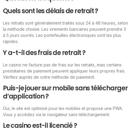
Quels sont les délais de retrait ?
Les retraits sont généralement traités sous 24 à 48 heures, selon
la méthode choisie. Les virements bancaires peuvent prendre 3
à 5 jours ouvrés. Les portefeuilles électroniques sont les plus
rapides.
Y a-t-il des frais de retrait ?
Le casino ne facture pas de frais sur les retraits, mais certains
prestataires de paiement peuvent appliquer leurs propres frais.
Vérifiez auprès de votre méthode de paiement.
Puis-je jouer sur mobile sans télécharger
d’application ?
Oui, le site est optimisé pour les mobiles et propose une PWA.
Vous y accédez via le navigateur sans téléchargement.
Le casino est-il licencié ?