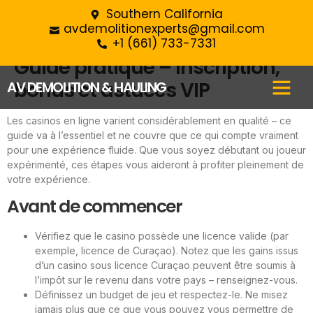
Southern California
avdemolitionexperts@gmail.com
+1 (661) 733-7331‬
Guide pratique – Inscription,
bonus et astuces VIP
AV DEMOLITION & HAULING
Les casinos en ligne varient considérablement en qualité – ce
guide va à l’essentiel et ne couvre que ce qui compte vraiment
pour une expérience fluide. Que vous soyez débutant ou joueur
expérimenté, ces étapes vous aideront à profiter pleinement de
votre expérience.
Avant de commencer
Vérifiez que le casino possède une licence valide (par
exemple, licence de Curaçao). Notez que les gains issus
d’un casino sous licence Curaçao peuvent être soumis à
l’impôt sur le revenu dans votre pays – renseignez-vous.
Définissez un budget de jeu et respectez-le. Ne misez
jamais plus que ce que vous pouvez vous permettre de