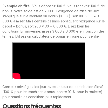
Exemple chiffré :
Vous déposez 100 €, vous recevez 100 € de
bonus. Votre solde est de 200 €. L’exigence de mise de 30x
s’applique sur le montant du bonus (100 €), soit 100 × 30 = 3
000 € à miser. Mais certains casinos appliquent l’exigence sur le
dépôt + bonus, soit 200 × 30 = 6 000 €. Lisez bien les
conditions. En moyenne, misez 3 000 à 6 000 € en fonction des
termes. Utilisez un calculateur de bonus en ligne pour vérifier.
Conseil : privilégiez les jeux avec un taux de contribution élevé
(100 % pour les machines à sous, contre 10 % pour la roulette)
pour remplir les conditions plus rapidement.
Questions fréquentes