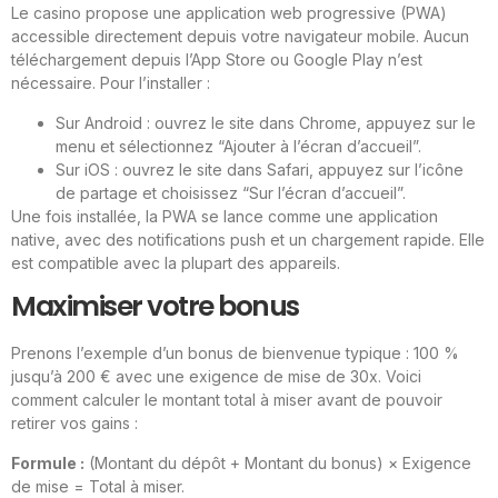
Le casino propose une application web progressive (PWA)
accessible directement depuis votre navigateur mobile. Aucun
téléchargement depuis l’App Store ou Google Play n’est
nécessaire. Pour l’installer :
Sur Android : ouvrez le site dans Chrome, appuyez sur le
menu et sélectionnez “Ajouter à l’écran d’accueil”.
Sur iOS : ouvrez le site dans Safari, appuyez sur l’icône
de partage et choisissez “Sur l’écran d’accueil”.
Une fois installée, la PWA se lance comme une application
native, avec des notifications push et un chargement rapide. Elle
est compatible avec la plupart des appareils.
Maximiser votre bonus
Prenons l’exemple d’un bonus de bienvenue typique : 100 %
jusqu’à 200 € avec une exigence de mise de 30x. Voici
comment calculer le montant total à miser avant de pouvoir
retirer vos gains :
Formule :
(Montant du dépôt + Montant du bonus) × Exigence
de mise = Total à miser.