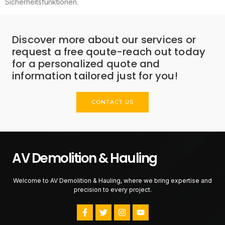
Sicherheitsfunktionen.
Discover more about our services or
request a free qoute-reach out today
for a personalized quote and
information tailored just for you!
CONTACT US
AV Demolition & Hauling
Welcome to AV Demolition & Hauling, where we bring expertise and
precision to every project.