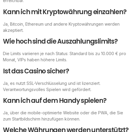
erreichbar.
Kann ich mit Kryptowährung einzahlen?
Ja, Bitcoin, Ethereum und andere Kryptowährungen werden
akzeptiert.
Wie hoch sind die Auszahlungslimits?
Die Limits variieren je nach Status: Standard bis zu 10.000 € pro
Monat, VIPs haben höhere Limits.
Ist das Casino sicher?
Ja, es nutzt SSL-Verschlüsselung und ist lizenziert.
Verantwortungsvolles Spielen wird gefördert.
Kann ich auf dem Handy spielen?
Ja, über die mobile-optimierte Website oder die PWA, die Sie
zum Startbildschirm hinzufügen können.
Welche Währungen werden unterstützt?