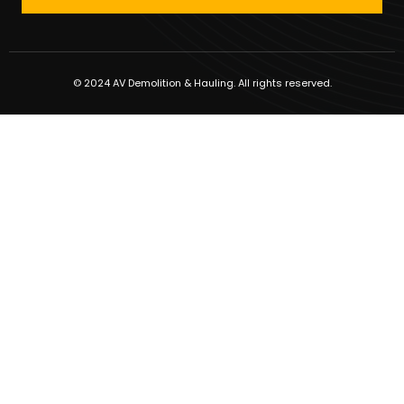
© 2024 AV Demolition & Hauling. All rights reserved.