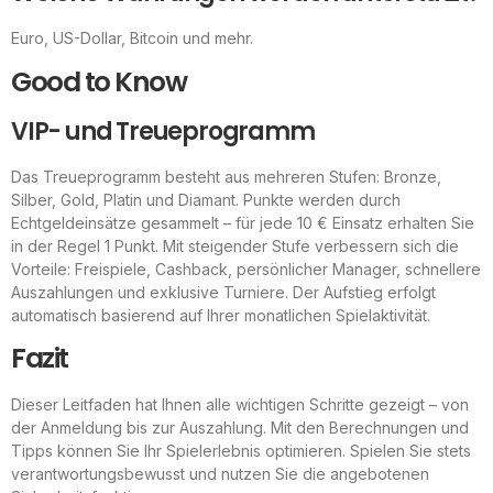
Euro, US-Dollar, Bitcoin und mehr.
Good to Know
VIP- und Treueprogramm
Das Treueprogramm besteht aus mehreren Stufen: Bronze,
Silber, Gold, Platin und Diamant. Punkte werden durch
Echtgeldeinsätze gesammelt – für jede 10 € Einsatz erhalten Sie
in der Regel 1 Punkt. Mit steigender Stufe verbessern sich die
Vorteile: Freispiele, Cashback, persönlicher Manager, schnellere
Auszahlungen und exklusive Turniere. Der Aufstieg erfolgt
automatisch basierend auf Ihrer monatlichen Spielaktivität.
Fazit
Dieser Leitfaden hat Ihnen alle wichtigen Schritte gezeigt – von
der Anmeldung bis zur Auszahlung. Mit den Berechnungen und
Tipps können Sie Ihr Spielerlebnis optimieren. Spielen Sie stets
verantwortungsbewusst und nutzen Sie die angebotenen