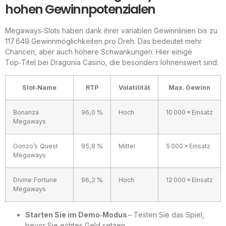
hohen Gewinnpotenzialen
Megaways‑Slots haben dank ihrer variablen Gewinnlinien bis zu
117 649 Gewinnmöglichkeiten pro Dreh. Das bedeutet mehr
Chancen, aber auch höhere Schwankungen. Hier einige
Top‑Titel bei Dragonia Casino, die besonders lohnenswert sind:
Slot‑Name
RTP
Volatilität
Max. Gewinn
Bonanza
96,0 %
Hoch
10 000 × Einsatz
Megaways
Gonzo’s Quest
95,8 %
Mittel
5 000 × Einsatz
Megaways
Divine Fortune
96,2 %
Hoch
12 000 × Einsatz
Megaways
Starten Sie im Demo‑Modus
– Testen Sie das Spiel,
bevor Sie echtes Geld setzen.