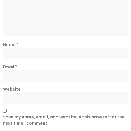
Name
*
Email
*
Website
Save my name, email, and website in this browser for the
next time I comment.