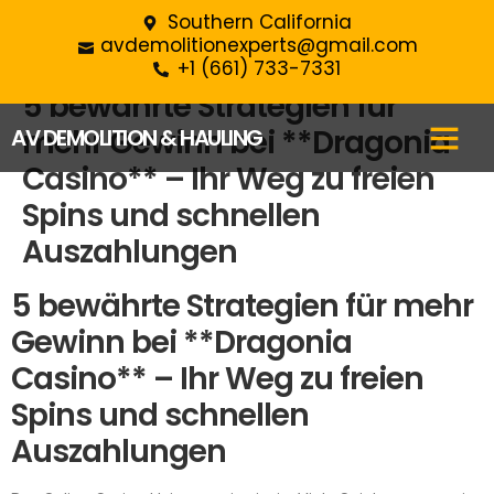
Southern California
avdemolitionexperts@gmail.com
+1 (661) 733-7331‬
5 bewährte Strategien für
mehr Gewinn bei **Dragonia
AV DEMOLITION & HAULING
Casino** – Ihr Weg zu freien
Spins und schnellen
Auszahlungen
5 bewährte Strategien für mehr
Gewinn bei **Dragonia
Casino** – Ihr Weg zu freien
Spins und schnellen
Auszahlungen