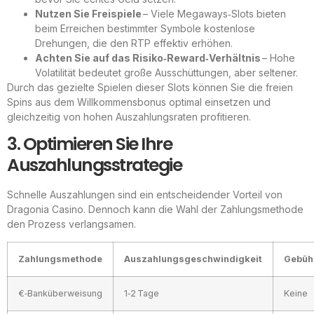
Nutzen Sie Freispiele
– Viele Megaways‑Slots bieten
beim Erreichen bestimmter Symbole kostenlose
Drehungen, die den RTP effektiv erhöhen.
Achten Sie auf das Risiko‑Reward‑Verhältnis
– Hohe
Volatilität bedeutet große Ausschüttungen, aber seltener.
Durch das gezielte Spielen dieser Slots können Sie die freien
Spins aus dem Willkommensbonus optimal einsetzen und
gleichzeitig von hohen Auszahlungsraten profitieren.
3. Optimieren Sie Ihre
Auszahlungsstrategie
Schnelle Auszahlungen sind ein entscheidender Vorteil von
Dragonia Casino. Dennoch kann die Wahl der Zahlungsmethode
den Prozess verlangsamen.
Zahlungsmethode
Auszahlungsgeschwindigkeit
Gebüh
€‑Banküberweisung
1‑2 Tage
Keine