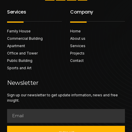
Services
Company
Family House
Home
Commercial Building
About us
Apartment
Services
Office and Tower
Projects
Public Building
Contact
Sports and Art
Newsletter
Sign up our newsletter to get update information, news and free
insight.