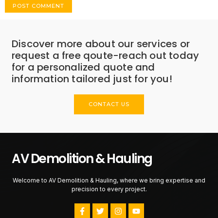
Discover more about our services or
request a free qoute-reach out today
for a personalized quote and
information tailored just for you!
CONTACT US
AV Demolition & Hauling
Welcome to AV Demolition & Hauling, where we bring expertise and
precision to every project.