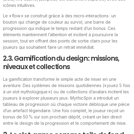
icônes intuitives.
Le « flow » se construit grâce à des micro‑interactions : un
bouton qui change de couleur au survol, une barre de
progression qui indique le temps restant d’un bonus. Ces
éléments maintiennent l’attention et incitent à poursuivre la
session, tout en offrant des points de sortie clairs pour les
joueurs qui souhaitent faire un retrait immédiat.
2.3. Gamification du design : missions,
niveaux et collections
La gamification transforme le simple acte de miser en une
aventure. Des systèmes de missions quotidiennes (« jouez 5 fois
à un slot mythologique ») ou de collections d’avatars incitent les
joueurs à explorer plusieurs jeux.
MythicSpin
a introduit un
tableau de progression où chaque victoire débloque une pièce
d’un artefact légendaire. Une fois complet, le joueur reçoit un
bonus de 50 % sur son prochain dépôt, créant un lien direct
entre le design de la progression et le comportement de mise.