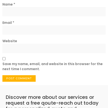
Name
*
Email
*
Website
Save my name, email, and website in this browser for the
next time I comment.
Discover more about our services or
request a free qoute-reach out today