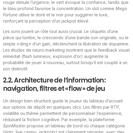
rouge stimule l’urgence, le vert évoque la confiance, tandis que
le bleu profond favorise la concentration. Un slot comme
Mega
Fortune
utilise le doré et le noir pour suggérer le luxe,
renforçant la perception d’un jackpot élevé.
Les sons jouent un rôle tout aussi crucial. Le cliquetis d’une
pièce qui tombe, le crescendo d’une bande‑son originale, ou le
simple « ding » d’un gain, déclenchent la libération de dopamine.
Les études de neuro‑marketing montrent que le feedback visuel
immédiat (flash lumineux, explosion d’or) augmente la
probabilité de jouer à nouveau, surtout lorsqu’il est couplé à un
son distinctif.
2.2. Architecture de l’information :
navigation, filtres et « flow » de jeu
Un design bien structuré guide le joueur du tableau d’accueil
aux options de dépôt en quelques clics. Les filtres par RTP,
volatilité ou thème permettent de personnaliser l’expérience,
réduisant la friction cognitive. Par exemple, la plateforme
SpinMaster
propose un tableau de bord où chaque catégorie
(slots, live casino, jackpots) est clairement séparée, avec des