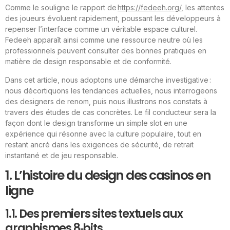
Comme le souligne le rapport de
https://fedeeh.org/
, les attentes
des joueurs évoluent rapidement, poussant les développeurs à
repenser l’interface comme un véritable espace culturel.
Fedeeh apparaît ainsi comme une ressource neutre où les
professionnels peuvent consulter des bonnes pratiques en
matière de design responsable et de conformité.
Dans cet article, nous adoptons une démarche investigative :
nous décortiquons les tendances actuelles, nous interrogeons
des designers de renom, puis nous illustrons nos constats à
travers des études de cas concrètes. Le fil conducteur sera la
façon dont le design transforme un simple slot en une
expérience qui résonne avec la culture populaire, tout en
restant ancré dans les exigences de sécurité, de retrait
instantané et de jeu responsable.
1. L’histoire du design des casinos en
ligne
1.1. Des premiers sites textuels aux
graphismes 8‑bits