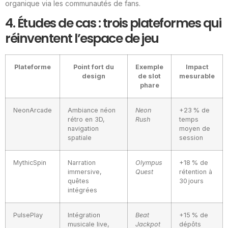
organique via les communautés de fans.
4. Études de cas : trois plateformes qui
réinventent l’espace de jeu
Plateforme
Point fort du
Exemple
Impact
design
de slot
mesurable
phare
NeonArcade
Ambiance néon
Neon
+23 % de
rétro en 3D,
Rush
temps
navigation
moyen de
spatiale
session
MythicSpin
Narration
Olympus
+18 % de
immersive,
Quest
rétention à
quêtes
30 jours
intégrées
PulsePlay
Intégration
Beat
+15 % de
musicale live,
Jackpot
dépôts