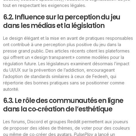
tout en respectant les exigences légales.
6.2. Influence sur la perception du jeu
dans les médias et la législation
Le design élégant et la mise en avant de pratiques responsables
ont contribué à une perception plus positive du jeu dans la
presse grand public. Des articles récents citent les plateformes
qui offrent un « design transparent » comme modèles pour la
régulation future. Les législateurs examinent désormais l’impact
du UI/UX sur la prévention de l’addiction, encourageant
l’adoption de standards similaires à ceux de Fedeeh, qui
répertorie des bonnes pratiques sans se positionner comme
autorité.
6.3. Le rôle des communautés en ligne
dans la co‑création de l’esthétique
Les forums, Discord et groupes Reddit permettent aux joueurs
de proposer des idées de thèmes, de voter pour des couleurs
ou même de co‑créer des avatars.
PulsePlay
a lancé un