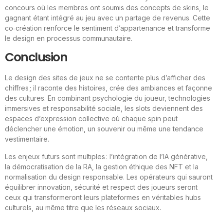
concours où les membres ont soumis des concepts de skins, le
gagnant étant intégré au jeu avec un partage de revenus. Cette
co‑création renforce le sentiment d’appartenance et transforme
le design en processus communautaire.
Conclusion
Le design des sites de jeux ne se contente plus d’afficher des
chiffres ; il raconte des histoires, crée des ambiances et façonne
des cultures. En combinant psychologie du joueur, technologies
immersives et responsabilité sociale, les slots deviennent des
espaces d’expression collective où chaque spin peut
déclencher une émotion, un souvenir ou même une tendance
vestimentaire.
Les enjeux futurs sont multiples : l’intégration de l’IA générative,
la démocratisation de la RA, la gestion éthique des NFT et la
normalisation du design responsable. Les opérateurs qui sauront
équilibrer innovation, sécurité et respect des joueurs seront
ceux qui transformeront leurs plateformes en véritables hubs
culturels, au même titre que les réseaux sociaux.