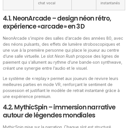
chat vocal
instantanés
4.1. NeonArcade – design néon rétro,
expérience « arcade » en 3 D
NeonArcade s’inspire des salles d’arcade des années 80, avec
des néons pulsants, des effets de lumière stroboscopiques et
une vue à la première personne qui place le joueur au centre
d’une salle virtuelle. Le slot
Neon Rush
propose des lignes de
paiement qui s’allument au rythme d’une bande‑son synthwave,
créant une synergie entre l’audio et le visuel.
Le système de « replay » permet aux joueurs de revivre leurs
meilleures parties en mode VR, renforçant le sentiment de
possession et justifiant le modèle de retrait instantané grâce à
une expérience premium.
4.2. MythicSpin – immersion narrative
autour de légendes mondiales
MythicSpin mise sur la narration. Chaque slot est structuré