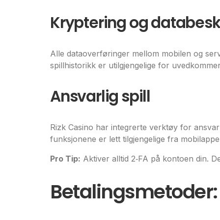
Kryptering og databesk
Alle dataoverføringer mellom mobilen og serve
spillhistorikk er utilgjengelige for uvedkomme
Ansvarlig spill
Rizk Casino har integrerte verktøy for ansvarl
funksjonene er lett tilgjengelige fra mobilappe
Pro Tip:
Aktiver alltid 2‑FA på kontoen din. D
Betalingsmetoder: 