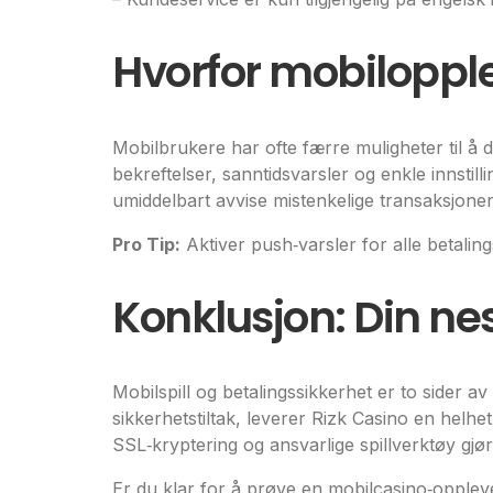
Hvorfor mobilopplev
Mobilbrukere har ofte færre muligheter til å d
bekreftelser, sanntidsvarsler og enkle innstil
umiddelbart avvise mistenkelige transaksjoner
Pro Tip:
Aktiver push‑varsler for alle betaling
Konklusjon: Din ne
Mobilspill og betalingssikkerhet er to sider
sikkerhetstiltak, leverer Rizk Casino en helh
SSL‑kryptering og ansvarlige spillverktøy gjør d
Er du klar for å prøve en mobilcasino‑oppleve