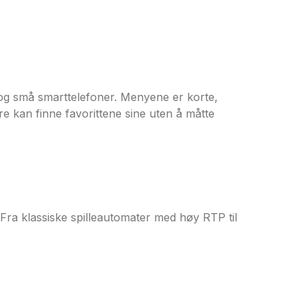
t og små smarttelefoner. Menyene er korte,
re kan finne favorittene sine uten å måtte
Fra klassiske spilleautomater med høy RTP til