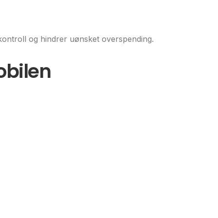
 kontroll og hindrer uønsket overspending.
obilen