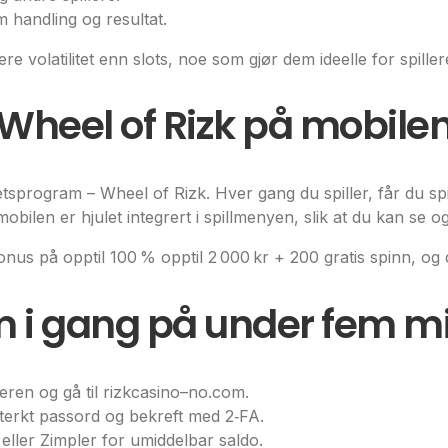
 handling og resultat.
vere volatilitet enn slots, noe som gjør dem ideelle for spil
heel of Rizk på mobile
itetsprogram – Wheel of Rizk. Hver gang du spiller, får du sp
bilen er hjulet integrert i spillmenyen, slik at du kan se 
nus på opptil 100 % opptil 2 000 kr + 200 gratis spinn, og 
m i gang på under fem m
ren og gå til rizkcasino–no.com.
 sterkt passord og bekreft med 2‑FA.
 eller Zimpler for umiddelbar saldo.