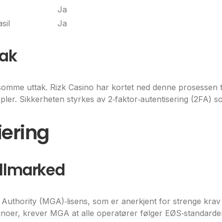
Ja
sil
Ja
tak
somme uttak. Rizk Casino har kortet ned denne prosessen til
ler. Sikkerheten styrkes av 2‑faktor‑autentisering (2FA) so
iering
illmarked
hority (MGA)‑lisens, som er anerkjent for strenge krav til 
sinoer, krever MGA at alle operatører følger EØS‑standard