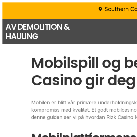
Southern Ca
AV DEMOLITION &
HAULING
Mobilspill og b
Casino gir deg
Mobilen er blitt vår primære underholdningskild
kompromiss med kvalitet. Et godt mobilcasino 
denne guiden ser vi på hvordan Rizk Casino k