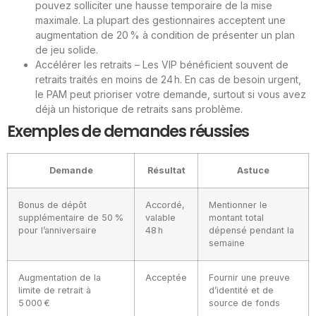
pouvez solliciter une hausse temporaire de la mise
maximale. La plupart des gestionnaires acceptent une
augmentation de 20 % à condition de présenter un plan
de jeu solide.
Accélérer les retraits – Les VIP bénéficient souvent de
retraits traités en moins de 24 h. En cas de besoin urgent,
le PAM peut prioriser votre demande, surtout si vous avez
déjà un historique de retraits sans problème.
Exemples de demandes réussies
Demande
Résultat
Astuce
Bonus de dépôt
Accordé,
Mentionner le
supplémentaire de 50 %
valable
montant total
pour l’anniversaire
48 h
dépensé pendant la
semaine
Augmentation de la
Acceptée
Fournir une preuve
limite de retrait à
d’identité et de
5 000 €
source de fonds