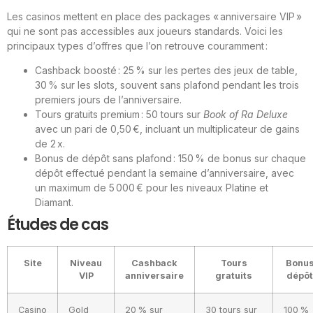
Les casinos mettent en place des packages « anniversaire VIP »
qui ne sont pas accessibles aux joueurs standards. Voici les
principaux types d’offres que l’on retrouve couramment :
Cashback boosté : 25 % sur les pertes des jeux de table,
30 % sur les slots, souvent sans plafond pendant les trois
premiers jours de l’anniversaire.
Tours gratuits premium : 50 tours sur
Book of Ra Deluxe
avec un pari de 0,50 €, incluant un multiplicateur de gains
de 2 x.
Bonus de dépôt sans plafond : 150 % de bonus sur chaque
dépôt effectué pendant la semaine d’anniversaire, avec
un maximum de 5 000 € pour les niveaux Platine et
Diamant.
Études de cas
Site
Niveau
Cashback
Tours
Bonu
VIP
anniversaire
gratuits
dépôt
Casino
Gold
20 % sur
30 tours sur
100 %