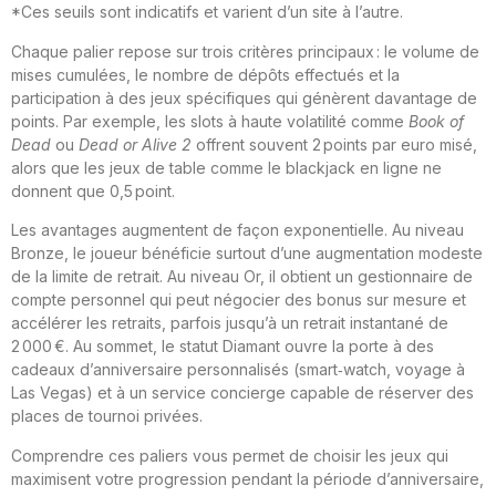
*Ces seuils sont indicatifs et varient d’un site à l’autre.
Chaque palier repose sur trois critères principaux : le volume de
mises cumulées, le nombre de dépôts effectués et la
participation à des jeux spécifiques qui génèrent davantage de
points. Par exemple, les slots à haute volatilité comme
Book of
Dead
ou
Dead or Alive 2
offrent souvent 2 points par euro misé,
alors que les jeux de table comme le blackjack en ligne ne
donnent que 0,5 point.
Les avantages augmentent de façon exponentielle. Au niveau
Bronze, le joueur bénéficie surtout d’une augmentation modeste
de la limite de retrait. Au niveau Or, il obtient un gestionnaire de
compte personnel qui peut négocier des bonus sur mesure et
accélérer les retraits, parfois jusqu’à un retrait instantané de
2 000 €. Au sommet, le statut Diamant ouvre la porte à des
cadeaux d’anniversaire personnalisés (smart‑watch, voyage à
Las Vegas) et à un service concierge capable de réserver des
places de tournoi privées.
Comprendre ces paliers vous permet de choisir les jeux qui
maximisent votre progression pendant la période d’anniversaire,