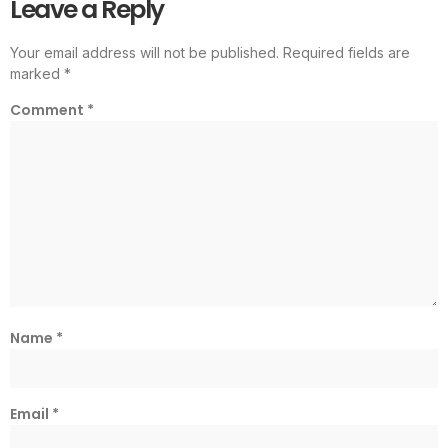
Leave a Reply
Your email address will not be published.
Required fields are
marked
*
Comment
*
Name
*
Email
*