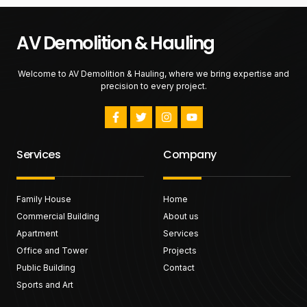
AV Demolition & Hauling
Welcome to AV Demolition & Hauling, where we bring expertise and
precision to every project.
Services
Company
Family House
Home
Commercial Building
About us
Apartment
Services
Office and Tower
Projects
Public Building
Contact
Sports and Art