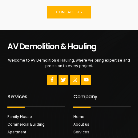
CONTACT US
AV Demolition & Hauling
Welcome to AV Demolition & Hauling, where we bring expertise and
precision to every project.
Services
Company
Family House
Home
Commercial Building
About us
Apartment
Services