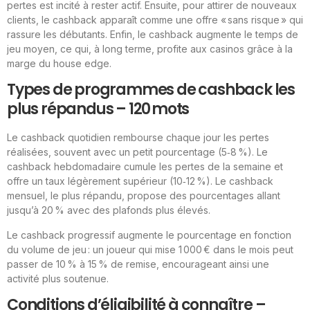
pertes est incité à rester actif. Ensuite, pour attirer de nouveaux
clients, le cashback apparaît comme une offre « sans risque » qui
rassure les débutants. Enfin, le cashback augmente le temps de
jeu moyen, ce qui, à long terme, profite aux casinos grâce à la
marge du house edge.
Types de programmes de cashback les
plus répandus – 120 mots
Le cashback quotidien rembourse chaque jour les pertes
réalisées, souvent avec un petit pourcentage (5‑8 %). Le
cashback hebdomadaire cumule les pertes de la semaine et
offre un taux légèrement supérieur (10‑12 %). Le cashback
mensuel, le plus répandu, propose des pourcentages allant
jusqu’à 20 % avec des plafonds plus élevés.
Le cashback progressif augmente le pourcentage en fonction
du volume de jeu : un joueur qui mise 1 000 € dans le mois peut
passer de 10 % à 15 % de remise, encourageant ainsi une
activité plus soutenue.
Conditions d’éligibilité à connaître –