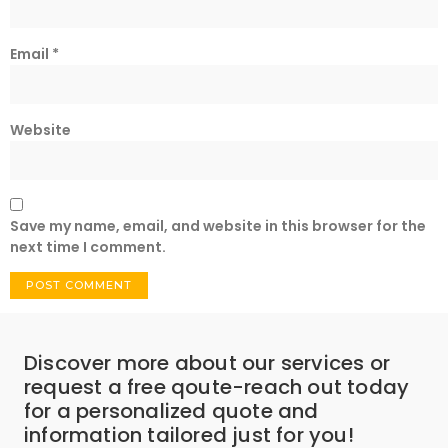
Email
*
Website
Save my name, email, and website in this browser for the
next time I comment.
Discover more about our services or
request a free qoute-reach out today
for a personalized quote and
information tailored just for you!