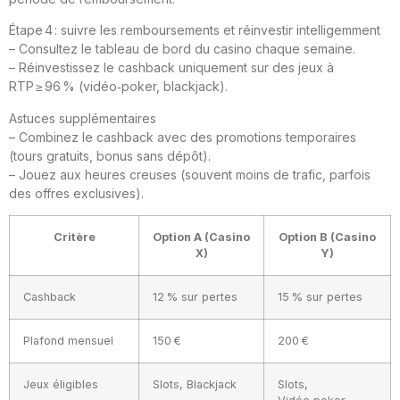
Étape 4 : suivre les remboursements et réinvestir intelligemment
– Consultez le tableau de bord du casino chaque semaine.
– Réinvestissez le cashback uniquement sur des jeux à
RTP ≥ 96 % (vidéo‑poker, blackjack).
Astuces supplémentaires
– Combinez le cashback avec des promotions temporaires
(tours gratuits, bonus sans dépôt).
– Jouez aux heures creuses (souvent moins de trafic, parfois
des offres exclusives).
Critère
Option A (Casino
Option B (Casino
X)
Y)
Cashback
12 % sur pertes
15 % sur pertes
Plafond mensuel
150 €
200 €
Jeux éligibles
Slots, Blackjack
Slots,