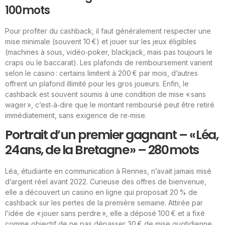
100 mots
Pour profiter du cashback, il faut généralement respecter une
mise minimale (souvent 10 €) et jouer sur les jeux éligibles
(machines à sous, vidéo‑poker, blackjack, mais pas toujours le
craps ou le baccarat). Les plafonds de remboursement varient
selon le casino : certains limitent à 200 € par mois, d’autres
offrent un plafond illimité pour les gros joueurs. Enfin, le
cashback est souvent soumis à une condition de mise « sans
wager », c’est‑à‑dire que le montant remboursé peut être retiré
immédiatement, sans exigence de re‑mise.
Portrait d’un premier gagnant – « Léa,
24 ans, de la Bretagne » – 280 mots
Léa, étudiante en communication à Rennes, n’avait jamais misé
d’argent réel avant 2022. Curieuse des offres de bienvenue,
elle a découvert un casino en ligne qui proposait 20 % de
cashback sur les pertes de la première semaine. Attirée par
l’idée de « jouer sans perdre », elle a déposé 100 € et a fixé
comme objectif de ne pas dépasser 30 € de mise quotidienne.