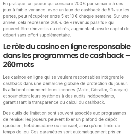
En pratique, un joueur qui consacre 200 € par semaine à ces
jeux à faible variance, avec un taux de cashback de 5 % sur les
pertes, peut récupérer entre 5 et 10 € chaque semaine. Sur une
année, cela représente 260 € de « revenus passifs » qui
peuvent être réinvestis ou retirés, augmentant ainsi le capital de
départ sans effort supplémentaire.
Le rôle du casino en ligne responsable
dans les programmes de cashback –
260 mots
Les casinos en ligne qui se veulent responsables intègrent le
cashback dans une démarche globale de protection du joueur.
Ils affichent clairement leurs licences (Malte, Gibraltar, Curaçao)
et soumettent leurs systèmes à des audits indépendants,
garantissant la transparence du calcul du cashback.
Des outils de limitation sont souvent associés aux programmes
de remise : les joueurs peuvent fixer un plafond de dépôt
quotidien, hebdomadaire ou mensuel, ainsi qu’une limite de
temps de jeu. Ces paramètres sont automatiquement pris en