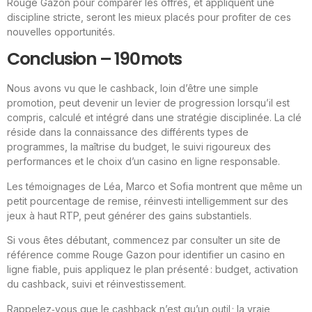
Rouge Gazon pour comparer les offres, et appliquent une
discipline stricte, seront les mieux placés pour profiter de ces
nouvelles opportunités.
Conclusion – 190 mots
Nous avons vu que le cashback, loin d’être une simple
promotion, peut devenir un levier de progression lorsqu’il est
compris, calculé et intégré dans une stratégie disciplinée. La clé
réside dans la connaissance des différents types de
programmes, la maîtrise du budget, le suivi rigoureux des
performances et le choix d’un casino en ligne responsable.
Les témoignages de Léa, Marco et Sofia montrent que même un
petit pourcentage de remise, réinvesti intelligemment sur des
jeux à haut RTP, peut générer des gains substantiels.
Si vous êtes débutant, commencez par consulter un site de
référence comme Rouge Gazon pour identifier un casino en
ligne fiable, puis appliquez le plan présenté : budget, activation
du cashback, suivi et réinvestissement.
Rappelez‑vous que le cashback n’est qu’un outil ; la vraie