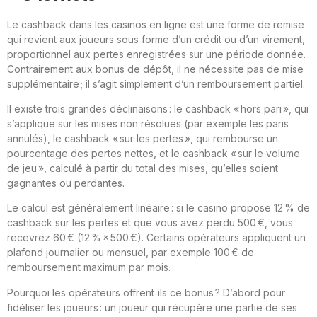
Le cashback dans les casinos en ligne est une forme de remise
qui revient aux joueurs sous forme d’un crédit ou d’un virement,
proportionnel aux pertes enregistrées sur une période donnée.
Contrairement aux bonus de dépôt, il ne nécessite pas de mise
supplémentaire ; il s’agit simplement d’un remboursement partiel.
Il existe trois grandes déclinaisons : le cashback « hors pari », qui
s’applique sur les mises non résolues (par exemple les paris
annulés), le cashback « sur les pertes », qui rembourse un
pourcentage des pertes nettes, et le cashback « sur le volume
de jeu », calculé à partir du total des mises, qu’elles soient
gagnantes ou perdantes.
Le calcul est généralement linéaire : si le casino propose 12 % de
cashback sur les pertes et que vous avez perdu 500 €, vous
recevrez 60 € (12 % × 500 €). Certains opérateurs appliquent un
plafond journalier ou mensuel, par exemple 100 € de
remboursement maximum par mois.
Pourquoi les opérateurs offrent‑ils ce bonus ? D’abord pour
fidéliser les joueurs : un joueur qui récupère une partie de ses