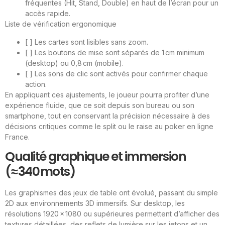
fréquentes (Hit, Stand, Double) en haut de l’écran pour un
accès rapide.
Liste de vérification ergonomique
[ ] Les cartes sont lisibles sans zoom.
[ ] Les boutons de mise sont séparés de 1 cm minimum
(desktop) ou 0,8 cm (mobile).
[ ] Les sons de clic sont activés pour confirmer chaque
action.
En appliquant ces ajustements, le joueur pourra profiter d’une
expérience fluide, que ce soit depuis son bureau ou son
smartphone, tout en conservant la précision nécessaire à des
décisions critiques comme le split ou le raise au poker en ligne
France.
Qualité graphique et immersion
(≈ 340 mots)
Les graphismes des jeux de table ont évolué, passant du simple
2D aux environnements 3D immersifs. Sur desktop, les
résolutions 1920 × 1080 ou supérieures permettent d’afficher des
textures détaillées, des reflets de lumière sur les jetons et un