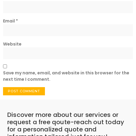
Email
*
Website
Save my name, email, and website in this browser for the
next time I comment.
Discover more about our services or
request a free qoute-reach out today
for a personalized quote and