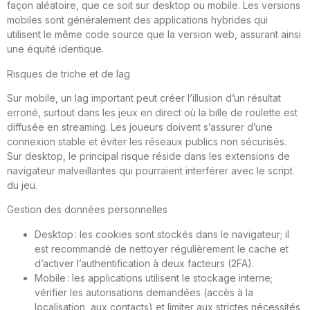
façon aléatoire, que ce soit sur desktop ou mobile. Les versions
mobiles sont généralement des applications hybrides qui
utilisent le même code source que la version web, assurant ainsi
une équité identique.
Risques de triche et de lag
Sur mobile, un lag important peut créer l’illusion d’un résultat
erroné, surtout dans les jeux en direct où la bille de roulette est
diffusée en streaming. Les joueurs doivent s’assurer d’une
connexion stable et éviter les réseaux publics non sécurisés.
Sur desktop, le principal risque réside dans les extensions de
navigateur malveillantes qui pourraient interférer avec le script
du jeu.
Gestion des données personnelles
Desktop : les cookies sont stockés dans le navigateur; il
est recommandé de nettoyer régulièrement le cache et
d’activer l’authentification à deux facteurs (2FA).
Mobile : les applications utilisent le stockage interne;
vérifier les autorisations demandées (accès à la
localisation, aux contacts) et limiter aux strictes nécessités