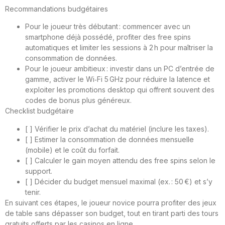
Recommandations budgétaires
Pour le joueur très débutant : commencer avec un
smartphone déjà possédé, profiter des free spins
automatiques et limiter les sessions à 2 h pour maîtriser la
consommation de données.
Pour le joueur ambitieux : investir dans un PC d’entrée de
gamme, activer le Wi‑Fi 5 GHz pour réduire la latence et
exploiter les promotions desktop qui offrent souvent des
codes de bonus plus généreux.
Checklist budgétaire
[ ] Vérifier le prix d’achat du matériel (inclure les taxes).
[ ] Estimer la consommation de données mensuelle
(mobile) et le coût du forfait.
[ ] Calculer le gain moyen attendu des free spins selon le
support.
[ ] Décider du budget mensuel maximal (ex. : 50 €) et s’y
tenir.
En suivant ces étapes, le joueur novice pourra profiter des jeux
de table sans dépasser son budget, tout en tirant parti des tours
gratuits offerts par les casinos en ligne.