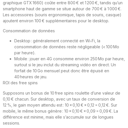
graphique GTX 1660) coûte entre 800 € et 1 200 €, tandis qu’un
smartphone haut de gamme se situe autour de 700 € à 1 000 €.
Les accessoires (souris ergonomique, tapis de souris, casque)
ajoutent environ 100 € supplémentaires pour le desktop.
Consommation de données
Desktop : généralement connecté en Wi‑Fi, la
consommation de données reste négligeable (< 100 Mo
par heure).
Mobile : jouer en 4G consomme environ 250 Mo par heure,
surtout si le jeu inclut du streaming vidéo en direct. Un
forfait de 10 Go mensuel peut donc être épuisé en
40 heures de jeu.
ROI des free spins
Supposons un bonus de 10 free spins roulette d’une valeur de
0,10 € chacun. Sur desktop, avec un taux de conversion de
12 %, le gain moyen attendu est : 10 × 0,10 € × 0,12 = 0,12 €. Sur
mobile, le même bonus génère : 10 × 0,10 € × 0,09 = 0,09 €. La
différence est minime, mais elle s’accumule sur de longues
sessions.