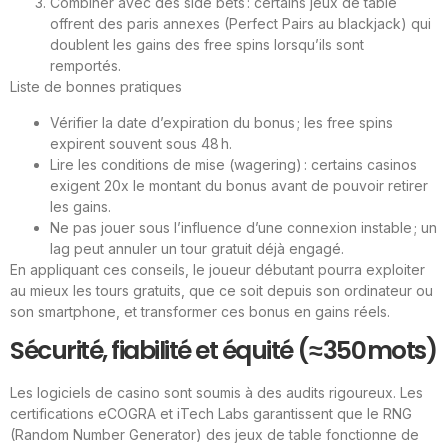
Combiner avec des side bets : certains jeux de table
offrent des paris annexes (Perfect Pairs au blackjack) qui
doublent les gains des free spins lorsqu’ils sont
remportés.
Liste de bonnes pratiques
Vérifier la date d’expiration du bonus ; les free spins
expirent souvent sous 48 h.
Lire les conditions de mise (wagering) : certains casinos
exigent 20x le montant du bonus avant de pouvoir retirer
les gains.
Ne pas jouer sous l’influence d’une connexion instable ; un
lag peut annuler un tour gratuit déjà engagé.
En appliquant ces conseils, le joueur débutant pourra exploiter
au mieux les tours gratuits, que ce soit depuis son ordinateur ou
son smartphone, et transformer ces bonus en gains réels.
Sécurité, fiabilité et équité (≈ 350 mots)
Les logiciels de casino sont soumis à des audits rigoureux. Les
certifications eCOGRA et iTech Labs garantissent que le RNG
(Random Number Generator) des jeux de table fonctionne de