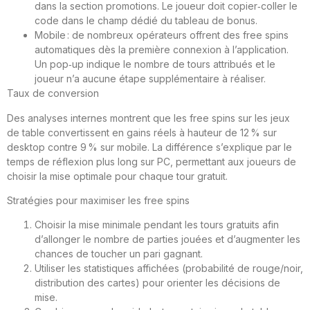
dans la section promotions. Le joueur doit copier‑coller le
code dans le champ dédié du tableau de bonus.
Mobile : de nombreux opérateurs offrent des free spins
automatiques dès la première connexion à l’application.
Un pop‑up indique le nombre de tours attribués et le
joueur n’a aucune étape supplémentaire à réaliser.
Taux de conversion
Des analyses internes montrent que les free spins sur les jeux
de table convertissent en gains réels à hauteur de 12 % sur
desktop contre 9 % sur mobile. La différence s’explique par le
temps de réflexion plus long sur PC, permettant aux joueurs de
choisir la mise optimale pour chaque tour gratuit.
Stratégies pour maximiser les free spins
Choisir la mise minimale pendant les tours gratuits afin
d’allonger le nombre de parties jouées et d’augmenter les
chances de toucher un pari gagnant.
Utiliser les statistiques affichées (probabilité de rouge/noir,
distribution des cartes) pour orienter les décisions de
mise.