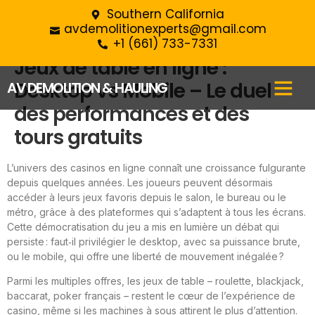
Southern California
avdemolitionexperts@gmail.com
+1 (661) 733-7331‬
Jeux de table en ligne :
Desktop vs Mobile – Le duel
AV DEMOLITION & HAULING
des performances et des
tours gratuits
L’univers des casinos en ligne connaît une croissance fulgurante
depuis quelques années. Les joueurs peuvent désormais
accéder à leurs jeux favoris depuis le salon, le bureau ou le
métro, grâce à des plateformes qui s’adaptent à tous les écrans.
Cette démocratisation du jeu a mis en lumière un débat qui
persiste : faut‑il privilégier le desktop, avec sa puissance brute,
ou le mobile, qui offre une liberté de mouvement inégalée ?
Parmi les multiples offres, les jeux de table – roulette, blackjack,
baccarat, poker français – restent le cœur de l’expérience de
casino, même si les machines à sous attirent le plus d’attention.