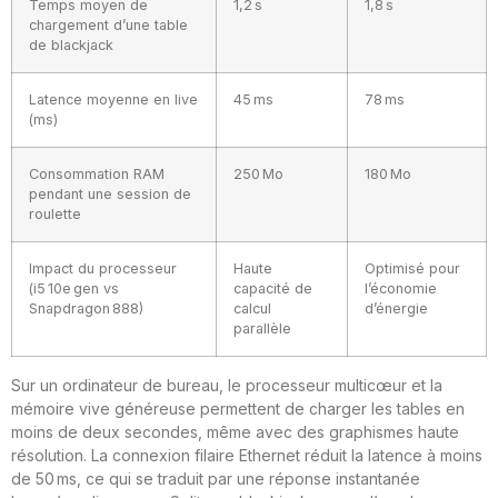
Temps moyen de
1,2 s
1,8 s
chargement d’une table
de blackjack
Latence moyenne en live
45 ms
78 ms
(ms)
Consommation RAM
250 Mo
180 Mo
pendant une session de
roulette
Impact du processeur
Haute
Optimisé pour
(i5 10e gen vs
capacité de
l’économie
Snapdragon 888)
calcul
d’énergie
parallèle
Sur un ordinateur de bureau, le processeur multicœur et la
mémoire vive généreuse permettent de charger les tables en
moins de deux secondes, même avec des graphismes haute
résolution. La connexion filaire Ethernet réduit la latence à moins
de 50 ms, ce qui se traduit par une réponse instantanée