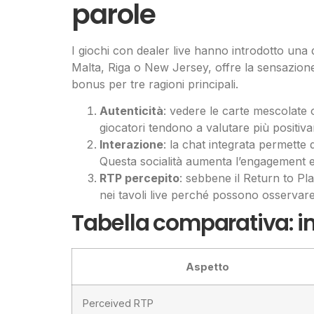
parole
I giochi con dealer live hanno introdotto una
Malta, Riga o New Jersey, offre la sensazione
bonus per tre ragioni principali.
Autenticità
: vedere le carte mescolate o
giocatori tendono a valutare più positiva
Interazione
: la chat integrata permette 
Questa socialità aumenta l’engagement e 
RTP percepito
: sebbene il Return to Pl
nei tavoli live perché possono osservare
Tabella comparativa: im
Aspetto
Perceived RTP