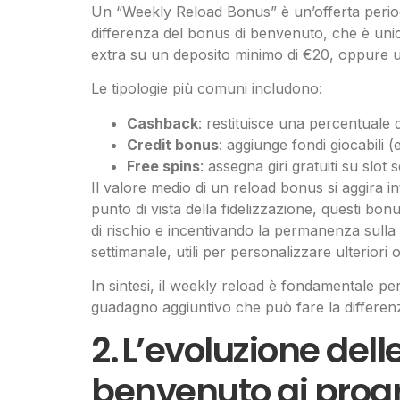
Un “Weekly Reload Bonus” è un’offerta periodic
differenza del bonus di benvenuto, che è unic
extra su un deposito minimo di €20, oppure un
Le tipologie più comuni includono:
Cashback
: restituisce una percentuale 
Credit bonus
: aggiunge fondi giocabili (
Free spins
: assegna giri gratuiti su slot
Il valore medio di un reload bonus si aggira i
punto di vista della fidelizzazione, questi bon
di rischio e incentivando la permanenza sulla 
settimanale, utili per personalizzare ulteriori o
In sintesi, il weekly reload è fondamentale p
guadagno aggiuntivo che può fare la differenz
2. L’evoluzione del
benvenuto ai progr