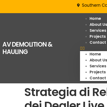
Southern Ca
Home
About U
Services
Projects
Contact
AV DEMOLITION &
HAULING
Home
About U
Services
Projects
Contact
Strategia di R
dei Dealer Liv