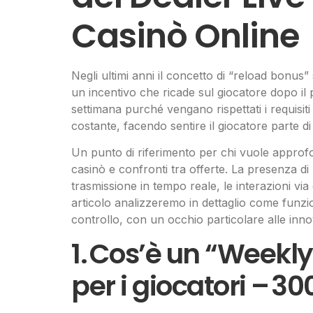
Casinò Online
Negli ultimi anni il concetto di “reload bonus”
un incentivo che ricade sul giocatore dopo il 
settimana purché vengano rispettati i requis
costante, facendo sentire il giocatore parte d
Un punto di riferimento per chi vuole approfo
casinò e confronti tra offerte. La presenza di 
trasmissione in tempo reale, le interazioni via
articolo analizzeremo in dettaglio come funzion
controllo, con un occhio particolare alle inn
1. Cos’è un “Weekl
per i giocatori – 30