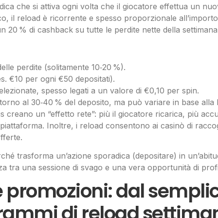
a che si attiva ogni volta che il giocatore effettua un nuov
o, il reload è ricorrente e spesso proporzionale all’import
 20 % di cashback su tutte le perdite nette della settimana
delle perdite (solitamente 10‑20 %).
es. €10 per ogni €50 depositati).
 selezionate, spesso legati a un valore di €0,10 per spin.
ntorno al 30‑40 % del deposito, ma può variare in base alla l
us creano un “effetto rete”: più il giocatore ricarica, più a
piattaforma. Inoltre, i reload consentono ai casinò di racc
fferte.
erché trasforma un’azione sporadica (depositare) in un’abi
a tra una sessione di svago e una vera opportunità di profi
le promozioni: dal sempli
ammi di reload settiman