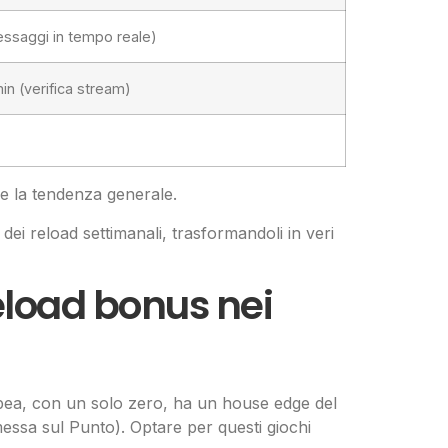
essaggi in tempo reale)
min (verifica stream)
re la tendenza generale.
 dei reload settimanali, trasformandoli in veri
reload bonus nei
ropea, con un solo zero, ha un house edge del
ssa sul Punto). Optare per questi giochi