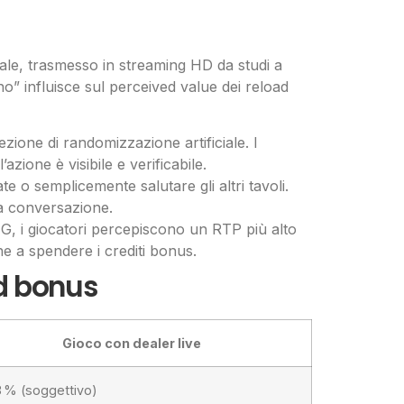
eale, trasmesso in streaming HD da studi a
o” influisce sul perceived value dei reload
ezione di randomizzazione artificiale. I
ione è visibile e verificabile.
te o semplicemente salutare gli altri tavoli.
la conversazione.
NG, i giocatori percepiscono un RTP più alto
e a spendere i crediti bonus.
ad bonus
Gioco con dealer live
 % (soggettivo)