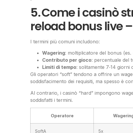
5. Come i casinò st
reload bonus live –
I termini più comuni includono:
Wagering
: moltiplicatore del bonus (es. 
Contributo per gioco
: percentuale del 
Limiti di tempo
: solitamente 7‑14 giorni d
Gli operatori “soft” tendono a offrire un wager
soddisfacimento dei requisiti, ma spesso è com
Al contrario, i casinò “hard” impongono wagerin
soddisfatti i termini.
Operatore
Wagerin
SoftA
5x