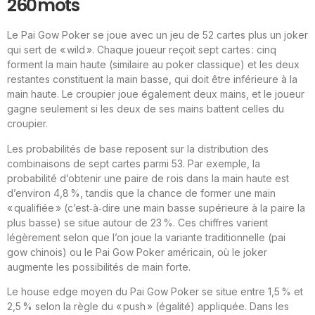
260 mots
Le Pai Gow Poker se joue avec un jeu de 52 cartes plus un joker
qui sert de « wild ». Chaque joueur reçoit sept cartes : cinq
forment la main haute (similaire au poker classique) et les deux
restantes constituent la main basse, qui doit être inférieure à la
main haute. Le croupier joue également deux mains, et le joueur
gagne seulement si les deux de ses mains battent celles du
croupier.
Les probabilités de base reposent sur la distribution des
combinaisons de sept cartes parmi 53. Par exemple, la
probabilité d’obtenir une paire de rois dans la main haute est
d’environ 4,8 %, tandis que la chance de former une main
« qualifiée » (c’est‑à‑dire une main basse supérieure à la paire la
plus basse) se situe autour de 23 %. Ces chiffres varient
légèrement selon que l’on joue la variante traditionnelle (pai
gow chinois) ou le Pai Gow Poker américain, où le joker
augmente les possibilités de main forte.
Le house edge moyen du Pai Gow Poker se situe entre 1,5 % et
2,5 % selon la règle du « push » (égalité) appliquée. Dans les