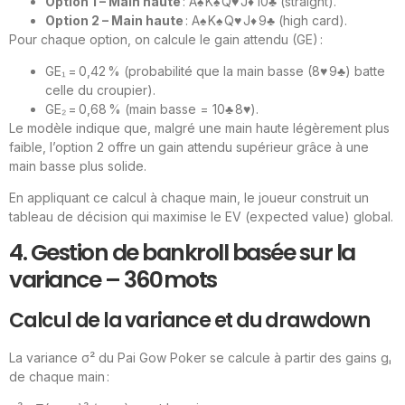
Option 1 – Main haute
: A♠ K♠ Q♥ J♦ 10♣ (straight).
Option 2 – Main haute
: A♠ K♠ Q♥ J♦ 9♣ (high card).
Pour chaque option, on calcule le gain attendu (GE) :
GE₁ = 0,42 % (probabilité que la main basse (8♥ 9♣) batte
celle du croupier).
GE₂ = 0,68 % (main basse = 10♣ 8♥).
Le modèle indique que, malgré une main haute légèrement plus
faible, l’option 2 offre un gain attendu supérieur grâce à une
main basse plus solide.
En appliquant ce calcul à chaque main, le joueur construit un
tableau de décision qui maximise le EV (expected value) global.
4. Gestion de bankroll basée sur la
variance – 360 mots
Calcul de la variance et du drawdown
La variance σ² du Pai Gow Poker se calcule à partir des gains gᵢ
de chaque main :