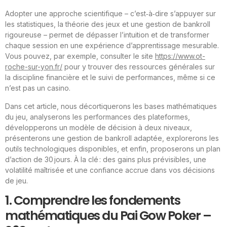
Adopter une approche scientifique – c’est‑à‑dire s’appuyer sur
les statistiques, la théorie des jeux et une gestion de bankroll
rigoureuse – permet de dépasser l’intuition et de transformer
chaque session en une expérience d’apprentissage mesurable.
Vous pouvez, par exemple, consulter le site
https://www.ot-
roche-sur-yon.fr/
pour y trouver des ressources générales sur
la discipline financière et le suivi de performances, même si ce
n’est pas un casino.
Dans cet article, nous décortiquerons les bases mathématiques
du jeu, analyserons les performances des plateformes,
développerons un modèle de décision à deux niveaux,
présenterons une gestion de bankroll adaptée, explorerons les
outils technologiques disponibles, et enfin, proposerons un plan
d’action de 30 jours. À la clé : des gains plus prévisibles, une
volatilité maîtrisée et une confiance accrue dans vos décisions
de jeu.
1. Comprendre les fondements
mathématiques du Pai Gow Poker –