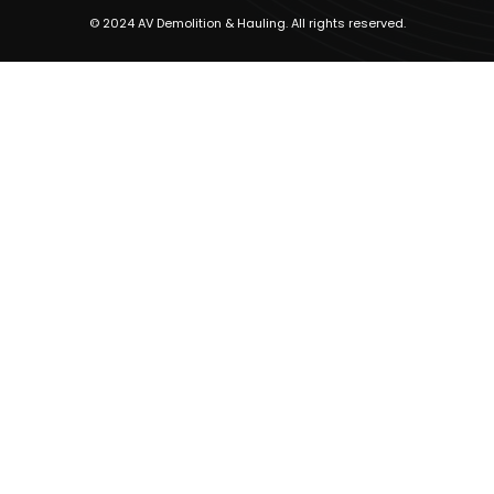
© 2024 AV Demolition & Hauling. All rights reserved.