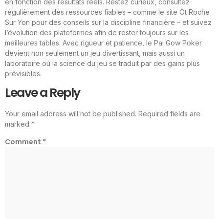
en fonction des résultats réels. Restez curieux, consultez
régulièrement des ressources fiables – comme le site Ot Roche
Sur Yon pour des conseils sur la discipline financière – et suivez
l’évolution des plateformes afin de rester toujours sur les
meilleures tables. Avec rigueur et patience, le Pai Gow Poker
devient non seulement un jeu divertissant, mais aussi un
laboratoire où la science du jeu se traduit par des gains plus
prévisibles.
Leave a Reply
Your email address will not be published.
Required fields are
marked
*
Comment
*