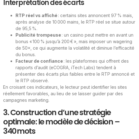
Interprétation des écarts
RTP réel vs affiché
: certains sites annoncent 97 % mais,
après analyse de 10 000 mains, le RTP réel se situe autour
de 95,5 %.
Publicité trompeuse
: un casino peut mettre en avant un
bonus « 100 % jusqu’à 200 € », mais imposer un wagering
de 50×, ce qui augmente la volatilité et diminue l’efficacité
du bonus.
Facteur de confiance
: les plateformes qui offrent des
rapports d’audit (eCOGRA, iTech Labs) tendent à
présenter des écarts plus faibles entre le RTP annoncé et
le RTP observé.
En croisant ces indicateurs, le lecteur peut identifier les sites
réellement favorables, au lieu de se laisser guider par des
campagnes marketing.
3. Construction d’une stratégie
optimale : le modèle de décision –
340 mots