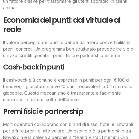
un fattore chiave per trasformare gli utenti sporadici in clienti
abituali.
Economia dei punti: dal virtuale al
reale
Il valore percepito dei punti dipende dalla loro convertibilità in
premi concreti. Un programma ben strutturato prevede tre vie di
utilizzo: crediti giocabili, premi fisici e partnership esterne.
Cash‑back in punti
Il cash‑back più comune è espresso in punti: per ogni € 100 di
turnover, il giocatore riceve 10 punti, equivalenti a € 1 di credito
giocabile. Questo meccanismo è trasparente e facilmente
monitorabile dal cruscotto dell’utente.
Premi fisici e partnership
Molti operatori collaborano con brand di lusso, hotel e ristoranti
per offrire premi di alto valore. Un esempio è la partnership tra
NovaSpin e la catena alberghiera “Grand Vista”. I membri Oro