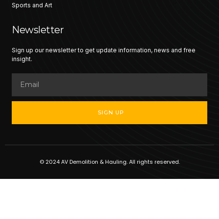
Sports and Art
Newsletter
Sign up our newsletter to get update information, news and free
insight.
SIGN UP
© 2024 AV Demolition & Hauling. All rights reserved.