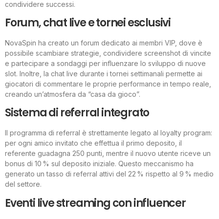
condividere successi.
Forum, chat live e tornei esclusivi
NovaSpin ha creato un forum dedicato ai membri VIP, dove è
possibile scambiare strategie, condividere screenshot di vincite
e partecipare a sondaggi per influenzare lo sviluppo di nuove
slot. Inoltre, la chat live durante i tornei settimanali permette ai
giocatori di commentare le proprie performance in tempo reale,
creando un’atmosfera da “casa da gioco”.
Sistema di referral integrato
Il programma di referral è strettamente legato al loyalty program:
per ogni amico invitato che effettua il primo deposito, il
referente guadagna 250 punti, mentre il nuovo utente riceve un
bonus di 10 % sul deposito iniziale. Questo meccanismo ha
generato un tasso di referral attivi del 22 % rispetto al 9 % medio
del settore.
Eventi live streaming con influencer