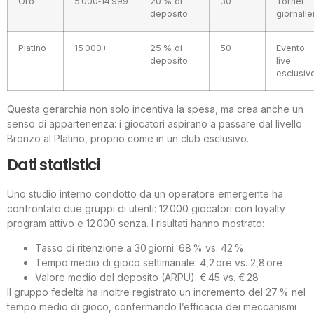
Oro
5 000‑14 999
20 % di
30
Tornei
deposito
giornalie
Platino
15 000+
25 % di
50
Evento
deposito
live
esclusiv
Questa gerarchia non solo incentiva la spesa, ma crea anche un
senso di appartenenza: i giocatori aspirano a passare dal livello
Bronzo al Platino, proprio come in un club esclusivo.
Dati statistici
Uno studio interno condotto da un operatore emergente ha
confrontato due gruppi di utenti: 12 000 giocatori con loyalty
program attivo e 12 000 senza. I risultati hanno mostrato:
Tasso di ritenzione a 30 giorni: 68 % vs. 42 %
Tempo medio di gioco settimanale: 4,2 ore vs. 2,8 ore
Valore medio del deposito (ARPU): € 45 vs. € 28
Il gruppo fedeltà ha inoltre registrato un incremento del 27 % nel
tempo medio di gioco, confermando l’efficacia dei meccanismi