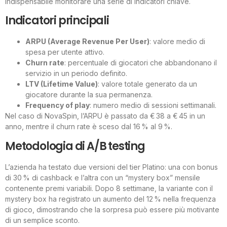
indispensabile monitorare una serie di indicatori chiave.
Indicatori principali
ARPU (Average Revenue Per User)
: valore medio di
spesa per utente attivo.
Churn rate
: percentuale di giocatori che abbandonano il
servizio in un periodo definito.
LTV (Lifetime Value)
: valore totale generato da un
giocatore durante la sua permanenza.
Frequency of play
: numero medio di sessioni settimanali.
Nel caso di NovaSpin, l’ARPU è passato da € 38 a € 45 in un
anno, mentre il churn rate è sceso dal 16 % al 9 %.
Metodologia di A/B testing
L’azienda ha testato due versioni del tier Platino: una con bonus
di 30 % di cashback e l’altra con un “mystery box” mensile
contenente premi variabili. Dopo 8 settimane, la variante con il
mystery box ha registrato un aumento del 12 % nella frequenza
di gioco, dimostrando che la sorpresa può essere più motivante
di un semplice sconto.