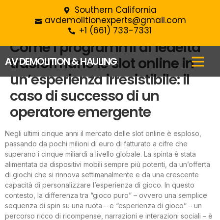
Southern California
avdemolitionexperts@gmail.com
+1 (661) 733-7331‬
Come i programmi di fedeltà
trasformano le slot online in
AV DEMOLITION & HAULING
un’esperienza irresistibile: il
caso di successo di un
operatore emergente
Negli ultimi cinque anni il mercato delle slot online è esploso,
passando da pochi milioni di euro di fatturato a cifre che
superano i cinque miliardi a livello globale. La spinta è stata
alimentata da dispositivi mobili sempre più potenti, da un’offerta
di giochi che si rinnova settimanalmente e da una crescente
capacità di personalizzare l’esperienza di gioco. In questo
contesto, la differenza tra “gioco puro” – ovvero una semplice
sequenza di spin su una ruota – e “esperienza di gioco” – un
percorso ricco di ricompense, narrazioni e interazioni sociali – è