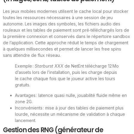
Les jeux mobiles modernes utilisent le cache local pour stocker
toutes les ressources nécessaires à une session de jeu
autonome. Les images des symboles, les fichiers audio des
rouleaux et les tables de paiement sont pré‑téléchargés lors de
la première connexion et conservés dans le répertoire sandbox
de l’application. Cette approche réduit le temps de chargement
à quelques millisecondes et permet de lancer les free spins
sans attendre de flux réseau.
Exemple :
Starburst XXX
de NetEnt télécharge 12 Mo
d’assets lors de l’installation, puis les charge depuis
le cache chaque fois que le joueur active les tours
gratuits.
Avantages : latence quasi nulle, jouabilité fluide même en
zone 2G.
Inconvénients : mise à jour des tables de paiement plus
lourde, nécessite un mécanisme de validation à chaque
lancement.
Gestion des RNG (générateur de