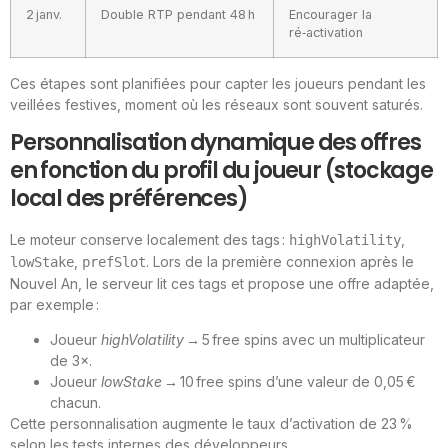
2 janv.
Double RTP pendant 48 h
Encourager la
ré‑activation
Ces étapes sont planifiées pour capter les joueurs pendant les
veillées festives, moment où les réseaux sont souvent saturés.
Personnalisation dynamique des offres
en fonction du profil du joueur (stockage
local des préférences)
Le moteur conserve localement des tags :
,
highVolatility
,
. Lors de la première connexion après le
lowStake
prefSlot
Nouvel An, le serveur lit ces tags et propose une offre adaptée,
par exemple :
Joueur
highVolatility
→ 5 free spins avec un multiplicateur
de 3×.
Joueur
lowStake
→ 10 free spins d’une valeur de 0,05 €
chacun.
Cette personnalisation augmente le taux d’activation de 23 %
selon les tests internes des développeurs.