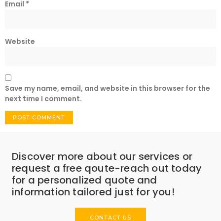
Email
*
Website
Save my name, email, and website in this browser for the
next time I comment.
Discover more about our services or
request a free qoute-reach out today
for a personalized quote and
information tailored just for you!
CONTACT US