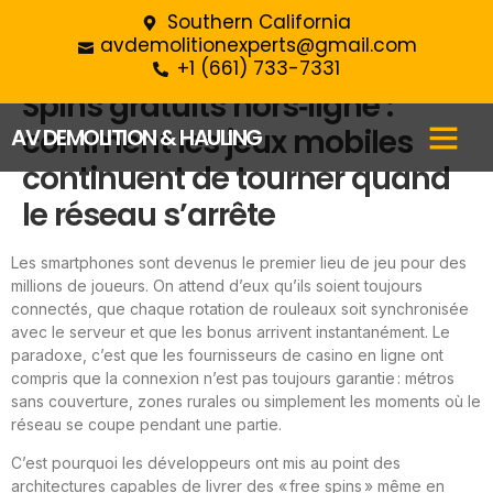
Southern California
avdemolitionexperts@gmail.com
+1 (661) 733-7331‬
Spins gratuits hors‑ligne :
comment les jeux mobiles
AV DEMOLITION & HAULING
continuent de tourner quand
le réseau s’arrête
Les smartphones sont devenus le premier lieu de jeu pour des
millions de joueurs. On attend d’eux qu’ils soient toujours
connectés, que chaque rotation de rouleaux soit synchronisée
avec le serveur et que les bonus arrivent instantanément. Le
paradoxe, c’est que les fournisseurs de casino en ligne ont
compris que la connexion n’est pas toujours garantie : métros
sans couverture, zones rurales ou simplement les moments où le
réseau se coupe pendant une partie.
C’est pourquoi les développeurs ont mis au point des
architectures capables de livrer des « free spins » même en