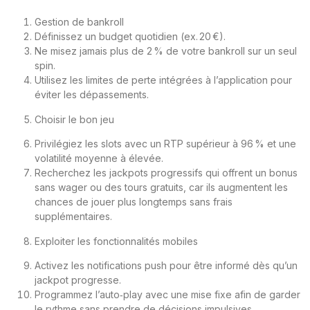
Gestion de bankroll
Définissez un budget quotidien (ex. 20 €).
Ne misez jamais plus de 2 % de votre bankroll sur un seul
spin.
Utilisez les limites de perte intégrées à l’application pour
éviter les dépassements.
Choisir le bon jeu
Privilégiez les slots avec un RTP supérieur à 96 % et une
volatilité moyenne à élevée.
Recherchez les jackpots progressifs qui offrent un bonus
sans wager ou des tours gratuits, car ils augmentent les
chances de jouer plus longtemps sans frais
supplémentaires.
Exploiter les fonctionnalités mobiles
Activez les notifications push pour être informé dès qu’un
jackpot progresse.
Programmez l’auto‑play avec une mise fixe afin de garder
le rythme sans prendre de décisions impulsives.