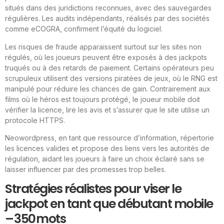
situés dans des juridictions reconnues, avec des sauvegardes
régulières. Les audits indépendants, réalisés par des sociétés
comme eCOGRA, confirment l’équité du logiciel.
Les risques de fraude apparaissent surtout sur les sites non
régulés, où les joueurs peuvent être exposés à des jackpots
truqués ou à des retards de paiement. Certains opérateurs peu
scrupuleux utilisent des versions piratées de jeux, où le RNG est
manipulé pour réduire les chances de gain. Contrairement aux
films où le héros est toujours protégé, le joueur mobile doit
vérifier la licence, lire les avis et s’assurer que le site utilise un
protocole HTTPS.
Neowordpress, en tant que ressource d’information, répertorie
les licences valides et propose des liens vers les autorités de
régulation, aidant les joueurs à faire un choix éclairé sans se
laisser influencer par des promesses trop belles.
Stratégies réalistes pour viser le
jackpot en tant que débutant mobile
– 350 mots