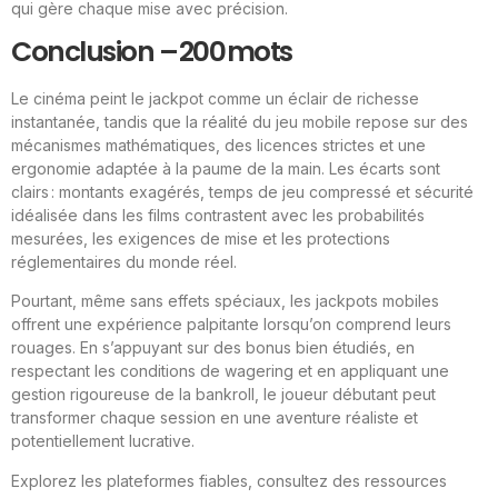
qui gère chaque mise avec précision.
Conclusion – 200 mots
Le cinéma peint le jackpot comme un éclair de richesse
instantanée, tandis que la réalité du jeu mobile repose sur des
mécanismes mathématiques, des licences strictes et une
ergonomie adaptée à la paume de la main. Les écarts sont
clairs : montants exagérés, temps de jeu compressé et sécurité
idéalisée dans les films contrastent avec les probabilités
mesurées, les exigences de mise et les protections
réglementaires du monde réel.
Pourtant, même sans effets spéciaux, les jackpots mobiles
offrent une expérience palpitante lorsqu’on comprend leurs
rouages. En s’appuyant sur des bonus bien étudiés, en
respectant les conditions de wagering et en appliquant une
gestion rigoureuse de la bankroll, le joueur débutant peut
transformer chaque session en une aventure réaliste et
potentiellement lucrative.
Explorez les plateformes fiables, consultez des ressources