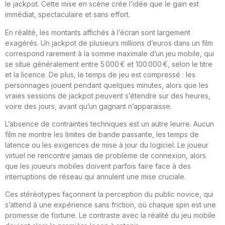
le jackpot. Cette mise en scène crée l’idée que le gain est
immédiat, spectaculaire et sans effort.
En réalité, les montants affichés à l’écran sont largement
exagérés. Un jackpot de plusieurs millions d’euros dans un film
correspond rarement à la somme maximale d’un jeu mobile, qui
se situe généralement entre 5 000 € et 100 000 €, selon le titre
et la licence. De plus, le temps de jeu est compressé : les
personnages jouent pendant quelques minutes, alors que les
vraies sessions de jackpot peuvent s’étendre sur des heures,
voire des jours, avant qu’un gagnant n’apparaisse.
L’absence de contraintes techniques est un autre leurre. Aucun
film ne montre les limites de bande passante, les temps de
latence ou les exigences de mise à jour du logiciel. Le joueur
virtuel ne rencontre jamais de problème de connexion, alors
que les joueurs mobiles doivent parfois faire face à des
interruptions de réseau qui annulent une mise cruciale.
Ces stéréotypes façonnent la perception du public novice, qui
s’attend à une expérience sans friction, où chaque spin est une
promesse de fortune. Le contraste avec la réalité du jeu mobile