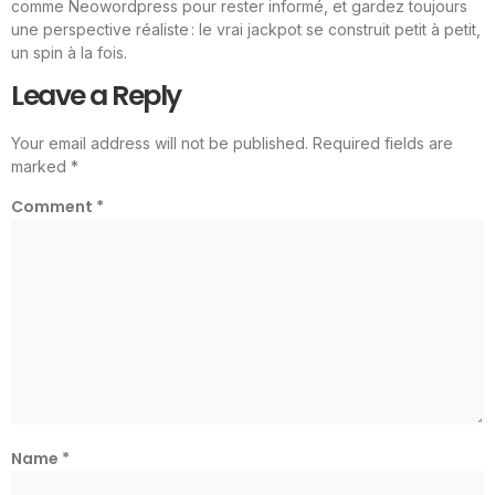
comme Neowordpress pour rester informé, et gardez toujours
une perspective réaliste : le vrai jackpot se construit petit à petit,
un spin à la fois.
Leave a Reply
Your email address will not be published.
Required fields are
marked
*
Comment
*
Name
*