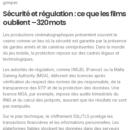
grimper.
Sécurité et régulation : ce que les films
oublient – 320 mots
Les productions cinématographiques présentent souvent le
casino comme un lieu où la sécurité est garantie par la présence
de gardes armés et de caméras omniprésentes. Dans le monde
du jeu mobile, la protection repose sur des cadres légaux et
technologiques.
Les autorités de régulation, comme l’ARJEL (France) ou la Malta
Gaming Authority (MGA), délivrent des licences après
vérification du respect des normes de jeu responsable, de la
transparence des RTP et de la protection des données. Une
licence MGA, par exemple, impose des audits trimestriels du
RNG et du calcul des jackpots, assurant que les résultats ne sont
pas manipulés.
Sur le plan technique, le chiffrement SSL/TLS protège les
transactions financières et les informations personnelles. Les
plateformes fiables stockent les données dans des serveurs