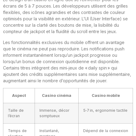
écrans de 5 à 7 pouces. Les développeurs utilisent des grilles
flexibles, des icônes agrandies et des contrastes de couleur
optimisés pour la visibilité en extérieur. L’UI (User Interface) se
concentre sur la clarté des boutons de mise, la lisibilité du
compteur de jackpot et la fluidité du scroll entre les jeux.
Les fonctionnalités exclusives du mobile offrent un avantage
que le cinéma ne peut pas reproduire. Les notifications push
informent instantanément lorsqu’un jackpot progresse ou
lorsqu’un bonus de connexion quotidienne est disponible.
Certains titres intègrent des mini‑jeux de « daily spin » qui
ajoutent des crédits supplémentaires sans mise supplémentaire,
augmentant ainsi le nombre d’opportunités de jouer.
Aspect
Casino cinéma
Casino mobile
Taille de
Immense, décor
5‑7 in, ergonomie tactile
l’écran
somptueux
Temps de
Instantané,
Dépend de la connexion