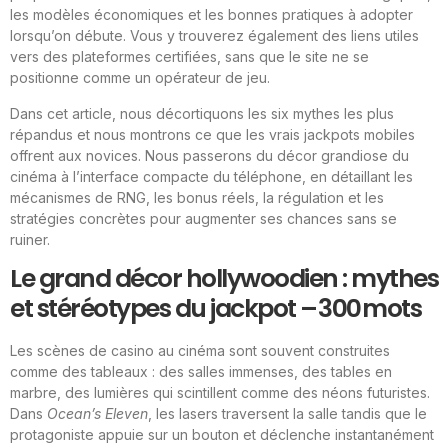
les modèles économiques et les bonnes pratiques à adopter
lorsqu’on débute. Vous y trouverez également des liens utiles
vers des plateformes certifiées, sans que le site ne se
positionne comme un opérateur de jeu.
Dans cet article, nous décortiquons les six mythes les plus
répandus et nous montrons ce que les vrais jackpots mobiles
offrent aux novices. Nous passerons du décor grandiose du
cinéma à l’interface compacte du téléphone, en détaillant les
mécanismes de RNG, les bonus réels, la régulation et les
stratégies concrètes pour augmenter ses chances sans se
ruiner.
Le grand décor hollywoodien : mythes
et stéréotypes du jackpot – 300 mots
Les scènes de casino au cinéma sont souvent construites
comme des tableaux : des salles immenses, des tables en
marbre, des lumières qui scintillent comme des néons futuristes.
Dans
Ocean’s Eleven
, les lasers traversent la salle tandis que le
protagoniste appuie sur un bouton et déclenche instantanément