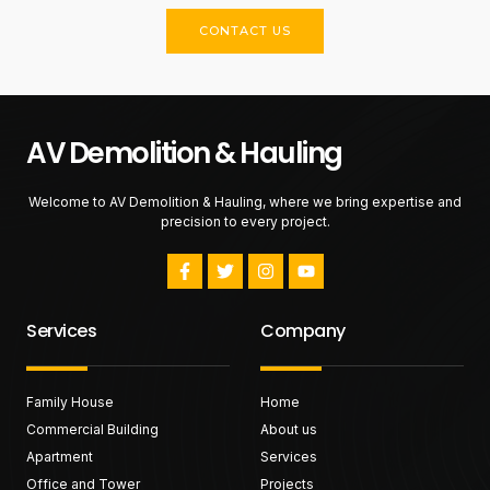
CONTACT US
AV Demolition & Hauling
Welcome to AV Demolition & Hauling, where we bring expertise and
precision to every project.
Services
Company
Family House
Home
Commercial Building
About us
Apartment
Services
Office and Tower
Projects