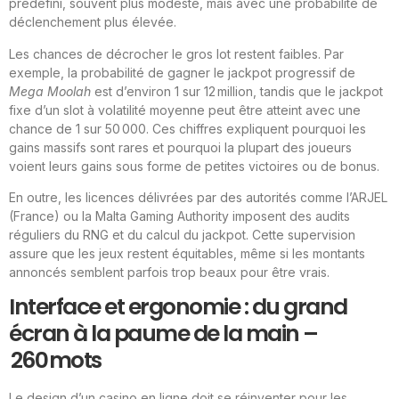
prédéfini, souvent plus modeste, mais avec une probabilité de
déclenchement plus élevée.
Les chances de décrocher le gros lot restent faibles. Par
exemple, la probabilité de gagner le jackpot progressif de
Mega Moolah
est d’environ 1 sur 12 million, tandis que le jackpot
fixe d’un slot à volatilité moyenne peut être atteint avec une
chance de 1 sur 50 000. Ces chiffres expliquent pourquoi les
gains massifs sont rares et pourquoi la plupart des joueurs
voient leurs gains sous forme de petites victoires ou de bonus.
En outre, les licences délivrées par des autorités comme l’ARJEL
(France) ou la Malta Gaming Authority imposent des audits
réguliers du RNG et du calcul du jackpot. Cette supervision
assure que les jeux restent équitables, même si les montants
annoncés semblent parfois trop beaux pour être vrais.
Interface et ergonomie : du grand
écran à la paume de la main –
260 mots
Le design d’un casino en ligne doit se réinventer pour les