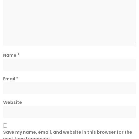
Name
*
Email
*
Website
Save my name, email, and website in this browser for the
next time I comment.