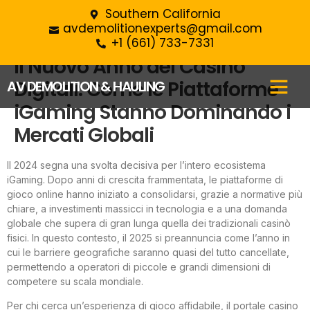
Southern California
avdemolitionexperts@gmail.com
+1 (661) 733-7331‬
Il Nuovo Anno dei Casinò
Digitali: Come le Piattaforme
AV DEMOLITION & HAULING
iGaming Stanno Dominando i
Mercati Globali
Il 2024 segna una svolta decisiva per l’intero ecosistema
iGaming. Dopo anni di crescita frammentata, le piattaforme di
gioco online hanno iniziato a consolidarsi, grazie a normative più
chiare, a investimenti massicci in tecnologia e a una domanda
globale che supera di gran lunga quella dei tradizionali casinò
fisici. In questo contesto, il 2025 si preannuncia come l’anno in
cui le barriere geografiche saranno quasi del tutto cancellate,
permettendo a operatori di piccole e grandi dimensioni di
competere su scala mondiale.
Per chi cerca un’esperienza di gioco affidabile, il portale
casino