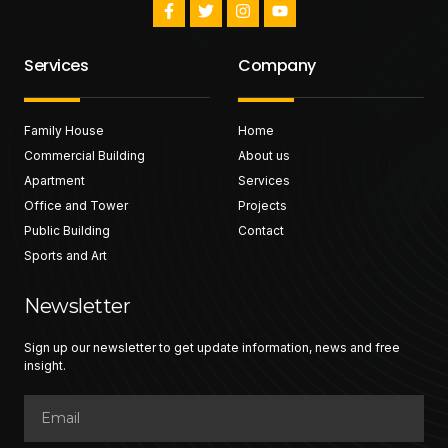
Services
Company
Family House
Home
Commercial Building
About us
Apartment
Services
Office and Tower
Projects
Public Building
Contact
Sports and Art
Newsletter
Sign up our newsletter to get update information, news and free
insight.