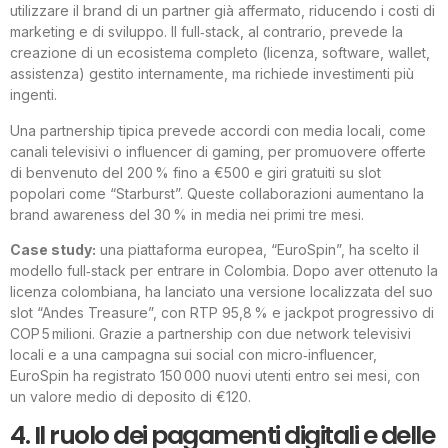
utilizzare il brand di un partner già affermato, riducendo i costi di
marketing e di sviluppo. Il full‑stack, al contrario, prevede la
creazione di un ecosistema completo (licenza, software, wallet,
assistenza) gestito internamente, ma richiede investimenti più
ingenti.
Una partnership tipica prevede accordi con media locali, come
canali televisivi o influencer di gaming, per promuovere offerte
di benvenuto del 200 % fino a €500 e giri gratuiti su slot
popolari come “Starburst”. Queste collaborazioni aumentano la
brand awareness del 30 % in media nei primi tre mesi.
Case study:
una piattaforma europea, “EuroSpin”, ha scelto il
modello full‑stack per entrare in Colombia. Dopo aver ottenuto la
licenza colombiana, ha lanciato una versione localizzata del suo
slot “Andes Treasure”, con RTP 95,8 % e jackpot progressivo di
COP 5 milioni. Grazie a partnership con due network televisivi
locali e a una campagna sui social con micro‑influencer,
EuroSpin ha registrato 150 000 nuovi utenti entro sei mesi, con
un valore medio di deposito di €120.
4. Il ruolo dei pagamenti digitali e delle