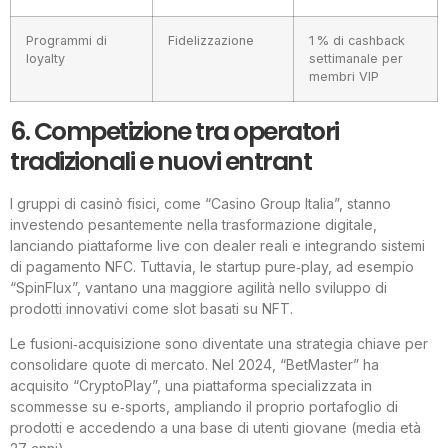
Programmi di
Fidelizzazione
1 % di cashback
loyalty
settimanale per
membri VIP
6. Competizione tra operatori
tradizionali e nuovi entrant
I gruppi di casinò fisici, come “Casino Group Italia”, stanno
investendo pesantemente nella trasformazione digitale,
lanciando piattaforme live con dealer reali e integrando sistemi
di pagamento NFC. Tuttavia, le startup pure‑play, ad esempio
“SpinFlux”, vantano una maggiore agilità nello sviluppo di
prodotti innovativi come slot basati su NFT.
Le fusioni‑acquisizione sono diventate una strategia chiave per
consolidare quote di mercato. Nel 2024, “BetMaster” ha
acquisito “CryptoPlay”, una piattaforma specializzata in
scommesse su e‑sports, ampliando il proprio portafoglio di
prodotti e accedendo a una base di utenti giovane (media età