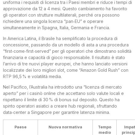
uniforma i requisiti di licenza tra i Paesi membri e riduce i tempi di
approvazione da 12 a 4 mesi. Questo cambiamento ha favorito
gli operatori con strutture multilaterali, perché ora possono
richiedere una singola licenza “pan‑EU” e operare
simultaneamente in Spagna, Italia, Germania e Francia.
In America Latina, il Brasile ha semplificato la procedura di
concessione, passando da un modello di asta a una procedura
“first‑come‑first‑served” per gli operatori che dimostrano solidità
finanziaria e capacità di gioco responsabile. Il risultato è stato
l’arrivo di tre nuovi player europei, che hanno lanciato versioni
localizzate dei loro migliori slot, come “Amazon Gold Rush” con
RTP 96,5 % e volatilità media.
Nel Pacifico, l’Australia ha introdotto una “licenza di mercato
aperto” per i casinò online che accettano solo valute locali e
rispettano il limite di 30 % di bonus sul deposito. Questo ha
spinto operatori asiatici a creare hub regionali, sfruttando
data‑center a Singapore per garantire latenza minima.
Paese
Nuova normativa
Tempo
Impat
medio
princi