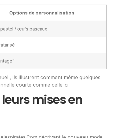
Options de personnalisation
pastel / œufs pascaux
vatarisé
intage”
nuel ; ils illustrent comment même quelques
nnelle courte comme celle-ci.
 leurs mises en
celespirates.Com décrivant le nouveau mode