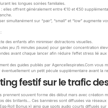
durant les longues soirées familiales.
 : elles offrent généralement entre €10 et €50 supplément
manche.
miser simultanément sur “pair”, “small” et “low” augmente v
:
e des enfants afin minimiser distractions visuelles.
nutes jeu /5 minutes pause) pour garder concentration élev
des avant chaque lancer afin réduire l’effet stress lié aux f
ctement des guides publiés par Agencellespirates.Com vous
 éventuellement un petit pécule supplémentaire avant la ren
g festif sur le trafic de
s prennent souvent forme dès début mars avec création m
is dés brillants… Ces bannières sont diffusées via réseau
Egg‑Roll Bonus ») ainsi que spots audio courts diffusés sur