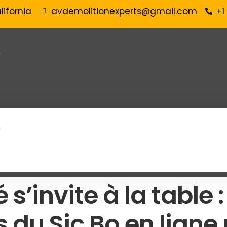
lifornia
avdemolitionexperts@gmail.com
+1
s
s
s’invite à la table :
 du Sic Bo en ligne