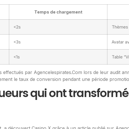
Temps de chargement
<2s
Thèmes 
<3s
Avatar a
<1s
Table “V
s effectués par Agencelespirates.Com lors de leur audit an
ement le taux de conversion pendant une période promotio
oueurs qui ont transformé
, a découvert Casino X grâce à un article publié sur Agen