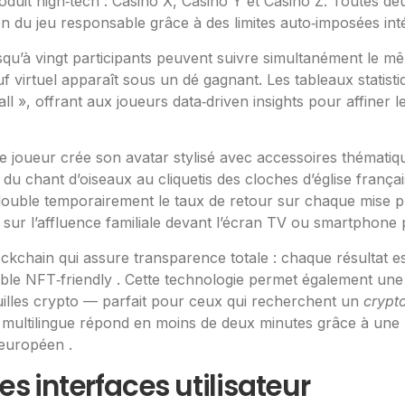
uit high‑tech : Casino X, Casino Y et Casino Z. Toutes deu
 du jeu responsable grâce à des limites auto‑imposées inté
u’à vingt participants peuvent suivre simultanément le mêm
virtuel apparaît sous un dé gagnant. Les tableaux statisti
all », offrant aux joueurs data‑driven insights pour affine
e joueur crée son avatar stylisé avec accessoires thématiqu
 du chant d’oiseaux au cliquetis des cloches d’église fran
double temporairement le taux de retour sur chaque mise p
r sur l’affluence familiale devant l’écran TV ou smartphone 
kchain qui assure transparence totale : chaque résultat es
able NFT‑friendly . Cette technologie permet également une
uilles crypto — parfait pour ceux qui recherchent un
crypt
nt multilingue répond en moins de deux minutes grâce à une
 européen .
 interfaces utilisateur