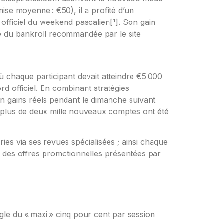
se moyenne : €50), il a profité d’un
fficiel du weekend pascalien​[¹]​. Son gain
te du bankroll recommandée par le site
 chaque participant devait atteindre €5 000
d officiel​. En combinant stratégies
en gains réels pendant le dimanche suivant
m plus de deux mille nouveaux comptes ont été
ies via ses revues spécialisées ; ainsi chaque
é des offres promotionnelles présentées par
gle du « maxi » cinq pour cent par session