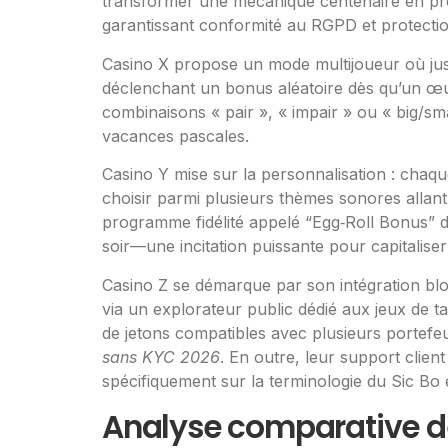
transformer une mécanique centenaire en prod
garantissant conformité au RGPD et protection
Casino X propose un mode multijoueur où jusq
déclenchant un bonus aléatoire dès qu’un œuf 
combinaisons « pair », « impair » ou « big/sm
vacances pascales.
Casino Y mise sur la personnalisation : chaqu
choisir parmi plusieurs thèmes sonores allant
programme fidélité appelé “Egg‑Roll Bonus” 
soir—une incitation puissante pour capitalise
Casino Z se démarque par son intégration bloc
via un explorateur public dédié aux jeux de t
de jetons compatibles avec plusieurs portefe
sans KYC 2026
. En outre, leur support clie
spécifiquement sur la terminologie du Sic Bo
Analyse comparative des