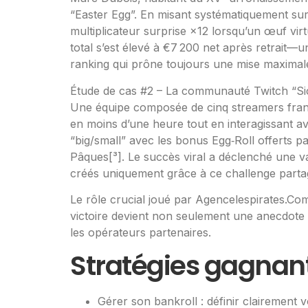
“Easter Egg”. En misant systématiquement sur 
multiplicateur surprise ×12 lorsqu’un œuf virt
total s’est élevé à €7 200 net après retrait
ranking qui prône toujours une mise maximale 
Étude de cas #2 – La communauté Twitch “Si
Une équipe composée de cinq streamers franco
en moins d’une heure tout en interagissant ave
“big/small” avec les bonus Egg‑Roll offerts p
Pâques​[³]​. Le succès viral a déclenché une
créés uniquement grâce à ce challenge partag
Le rôle crucial joué par Agencelespirates.Com
victoire devient non seulement une anecdote 
les opérateurs partenaires.​
Stratégies gagnan
Gérer son bankroll : définir clairement 