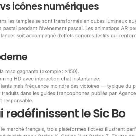
 vs icônes numériques
dans les temples se sont transformés en cubes lumineux au
pastel pendant l’événement pascal. Les animations AR pe
 lancer soit accompagné d’effets sonores festifs qui renforc
oderne
à la mise gagnante (exemple : ×150).
reaming HD avec interaction chat instantanée.
portants mais fréquence moindre des victoires — typique du par
raduits dans les guides francophones publiés par Agencele
nt responsable.
 redéfinissent le Sic Bo
 marché français, trois plateformes fictives illustrent pa