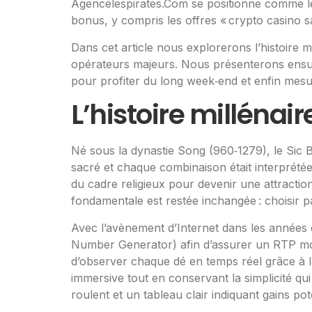
Agencelespirates.Com se positionne comme le g
bonus, y compris les offres « crypto casino 
Dans cet article nous explorerons l’histoire m
opérateurs majeurs. Nous présenterons ensuit
pour profiter du long week‑end et enfin mesur
L’histoire millénair
Né sous la dynastie Song (960‑1279), le Sic Bo 
sacré et chaque combinaison était interprétée
du cadre religieux pour devenir une attraction
fondamentale est restée inchangée : choisir p
Avec l’avènement d’Internet dans les années d
Number Generator) afin d’assurer un RTP moyen
d’observer chaque dé en temps réel grâce à la
immersive tout en conservant la simplicité q
roulent et un tableau clair indiquant gains pote