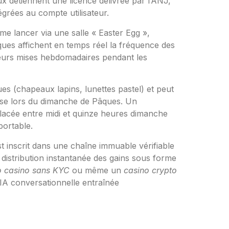
x détiennent une licence délivrée par l’ANJ,
grées au compte utilisateur.
e lancer via une salle « Easter Egg »,
ques affichent en temps réel la fréquence des
r leurs mises hebdomadaires pendant les
es (chapeaux lapins, lunettes pastel) et peut
çaise lors du dimanche de Pâques. Un
lacée entre midi et quinze heures dimanche
portable.
t inscrit dans une chaîne immuable vérifiable
 distribution instantanée des gains sous forme
o casino sans KYC
ou même un
casino crypto
 IA conversationnelle entraînée