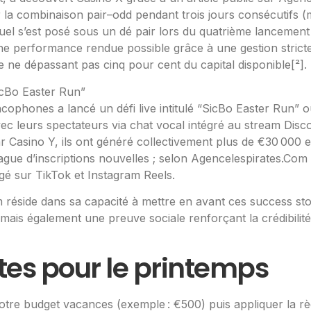
la combinaison pair–odd pendant trois jours consécutifs (mi
uel s’est posé sous un dé pair lors du quatrième lancement o
—une performance rendue possible grâce à une gestion stric
ne dépassant pas cinq pour cent du capital disponible​[²]​.
cBo Easter Run”
phones a lancé un défi live intitulé “SicBo Easter Run” où
c leurs spectateurs via chat vocal intégré au stream Discor
ar Casino Y, ils ont généré collectivement plus de €30 000 
 vague d’inscriptions nouvelles ; selon Agencelespirates.Co
é sur TikTok et Instagram Reels.​
 réside dans sa capacité à mettre en avant ces success stor
mais également une preuve sociale renforçant la crédibilit
tes pour le printemps
votre budget vacances (exemple : €500) puis appliquer la rè