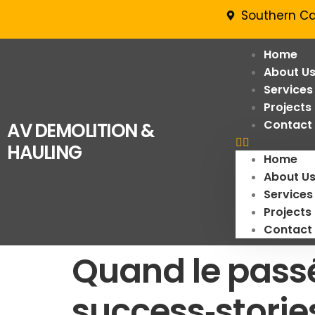
Southern Ca
Home
About U
Services
Projects
Contact
AV DEMOLITION &
HAULING
Home
About U
Services
Projects
Contact
Quand le passé 
success‑stories