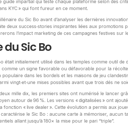
uide impartial qui teste chaque plateforme selon des critère
sans KYC » qui font fureur en ce moment.
illénaire du Sic Bo avant d’analyser les dernières innovatio
e deux success‑stories inspirantes liées aux promotions p
erons l’impact marketing de ces campagnes festives sur le t
e du Sic Bo
était initialement utilisé dans les temples comme outil de div
 comme un signe favorable ou défavorable pour la récolte à v
 populaire dans les bordels et les maisons de jeu clandestin
armi vingt‑et‑une mises possibles avant que trois dés ne so
eux mille dix, les premiers sites ont numérisé le lancer g
 autour de 96 %. Les versions « digitalisées » ont ajouté de
 fonction « live dealer ». Cette évolution a permis aux joue
ui caractérise le Sic Bo : aucune carte à mémoriser, aucun
ntiels allant jusqu’à 180× la mise pour le pari “triple”.