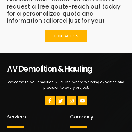
request a free qoute-reach out today
for a personalized quote and
information tailored just for you!
CONTACT US
AV Demolition & Hauling
Welcome to AV Demolition & Hauling, where we bring expertise and
precision to every project.
Services
Company