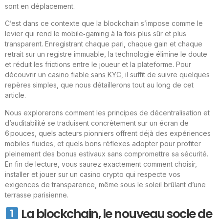
sont en déplacement.
C’est dans ce contexte que la blockchain s’impose comme le
levier qui rend le mobile‑gaming à la fois plus sûr et plus
transparent. Enregistrant chaque pari, chaque gain et chaque
retrait sur un registre immuable, la technologie élimine le doute
et réduit les frictions entre le joueur et la plateforme. Pour
découvrir un
casino fiable sans KYC
, il suffit de suivre quelques
repères simples, que nous détaillerons tout au long de cet
article.
Nous explorerons comment les principes de décentralisation et
d’auditabilité se traduisent concrètement sur un écran de
6 pouces, quels acteurs pionniers offrent déjà des expériences
mobiles fluides, et quels bons réflexes adopter pour profiter
pleinement des bonus estivaux sans compromettre sa sécurité.
En fin de lecture, vous saurez exactement comment choisir,
installer et jouer sur un casino crypto qui respecte vos
exigences de transparence, même sous le soleil brûlant d’une
terrasse parisienne.
La blockchain, le nouveau socle de