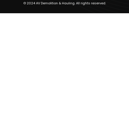
© 2024 AV Demolition & Hauling. All rights reserved.