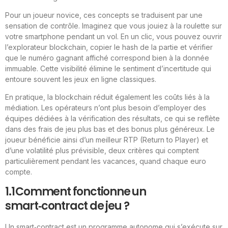
Pour un joueur novice, ces concepts se traduisent par une
sensation de contrôle. Imaginez que vous jouiez à la roulette sur
votre smartphone pendant un vol. En un clic, vous pouvez ouvrir
l’explorateur blockchain, copier le hash de la partie et vérifier
que le numéro gagnant affiché correspond bien à la donnée
immuable. Cette visibilité élimine le sentiment d’incertitude qui
entoure souvent les jeux en ligne classiques.
En pratique, la blockchain réduit également les coûts liés à la
médiation. Les opérateurs n’ont plus besoin d’employer des
équipes dédiées à la vérification des résultats, ce qui se reflète
dans des frais de jeu plus bas et des bonus plus généreux. Le
joueur bénéficie ainsi d’un meilleur RTP (Return to Player) et
d’une volatilité plus prévisible, deux critères qui comptent
particulièrement pendant les vacances, quand chaque euro
compte.
1.1 Comment fonctionne un
smart‑contract de jeu ?
Un smart‑contract est un programme autonome qui s’exécute sur