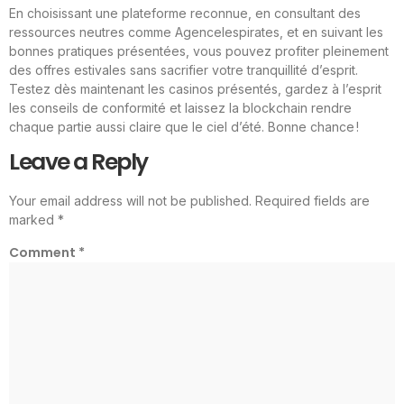
En choisissant une plateforme reconnue, en consultant des
ressources neutres comme Agencelespirates, et en suivant les
bonnes pratiques présentées, vous pouvez profiter pleinement
des offres estivales sans sacrifier votre tranquillité d’esprit.
Testez dès maintenant les casinos présentés, gardez à l’esprit
les conseils de conformité et laissez la blockchain rendre
chaque partie aussi claire que le ciel d’été. Bonne chance !
Leave a Reply
Your email address will not be published.
Required fields are
marked
*
Comment
*