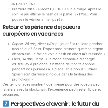
(RTP ≈ 97,3 %).
Première mise – Placez 0,001 ETH sur le rouge. Après le
spin, le jeu affiche le hash de la partie :
. Vous
0x1f9a…
pouvez le vérifier en temps réel.
Retour d’expérience de joueurs
européens en vacances
Sophie, 28 ans, Nice
: « J’ai pu jouer à la roulette pendant
mon séjour à Saint‑Tropez sans craindre que mon argent
disparaisse. Le fait de voir le hash en direct m’a rassurée. »
Luca, 34 ans, Berlin
: « Le mode économie d’énergie
d’UltraPlay a prolongé la batterie de mon téléphone
pendant nos journées à la plage, et le bonus Summer
Splash était clairement indiqué dans le tableau des
promotions. »
Ces témoignages montrent que, même pour des joueurs peu
familiers avec la blockchain, l’expérience peut rester fluide et
sécurisée.
Perspectives d’avenir : le futur du