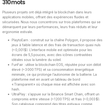
310 mots
Plusieurs projets ont déjà intégré la blockchain dans leurs
applications mobiles, offrant des expériences fluides et
sécurisées. Nous nous concentrons sur trois plateformes qui se
démarquent par leurs performances, leurs frais réduits et leur
ergonomie estivale.
PlaytoEarn : construit sur la chaîne Polygon, il propose des
jeux à faible latence et des frais de transaction quasi nuls
(≈ 0,001 $). L’interface mobile est optimisée pour les
écrans de 5,5 pouces, avec des icônes contrastées
idéales sous la lumière du soleil.
FunFair : utilise la blockchain EOS, réputée pour son débit
élevé (≈ 3 000 TPS) et sa consommation énergétique
minimale, ce qui prolonge l’autonomie de la batterie. La
plateforme met en avant un tableau de bord
« Transparent » où chaque mise est affichée avec son
hash.
UltraPlay : s’appuie sur la Binance Smart Chain, offrant un
compromis entre vitesse (≈ 1 200 TPS) et frais (≈ 0,003 $).
Son catalogue comprend des titres estivaux comme