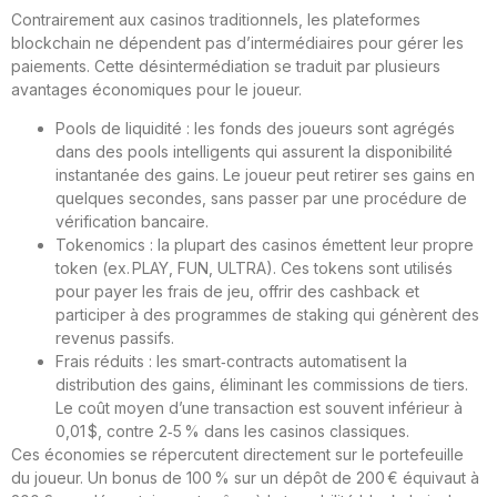
Contrairement aux casinos traditionnels, les plateformes
blockchain ne dépendent pas d’intermédiaires pour gérer les
paiements. Cette désintermédiation se traduit par plusieurs
avantages économiques pour le joueur.
Pools de liquidité : les fonds des joueurs sont agrégés
dans des pools intelligents qui assurent la disponibilité
instantanée des gains. Le joueur peut retirer ses gains en
quelques secondes, sans passer par une procédure de
vérification bancaire.
Tokenomics : la plupart des casinos émettent leur propre
token (ex. PLAY, FUN, ULTRA). Ces tokens sont utilisés
pour payer les frais de jeu, offrir des cashback et
participer à des programmes de staking qui génèrent des
revenus passifs.
Frais réduits : les smart‑contracts automatisent la
distribution des gains, éliminant les commissions de tiers.
Le coût moyen d’une transaction est souvent inférieur à
0,01 $, contre 2‑5 % dans les casinos classiques.
Ces économies se répercutent directement sur le portefeuille
du joueur. Un bonus de 100 % sur un dépôt de 200 € équivaut à