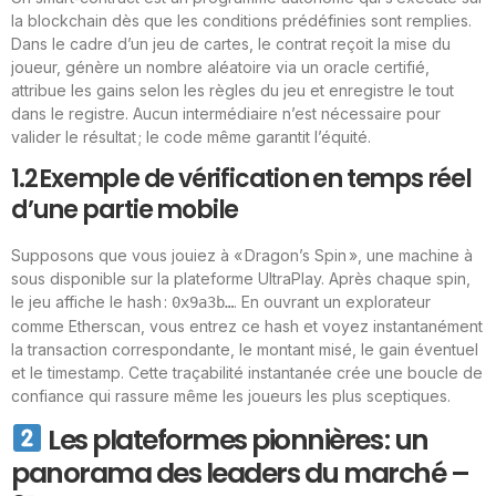
la blockchain dès que les conditions prédéfinies sont remplies.
Dans le cadre d’un jeu de cartes, le contrat reçoit la mise du
joueur, génère un nombre aléatoire via un oracle certifié,
attribue les gains selon les règles du jeu et enregistre le tout
dans le registre. Aucun intermédiaire n’est nécessaire pour
valider le résultat ; le code même garantit l’équité.
1.2 Exemple de vérification en temps réel
d’une partie mobile
Supposons que vous jouiez à « Dragon’s Spin », une machine à
sous disponible sur la plateforme UltraPlay. Après chaque spin,
le jeu affiche le hash :
. En ouvrant un explorateur
0x9a3b…
comme Etherscan, vous entrez ce hash et voyez instantanément
la transaction correspondante, le montant misé, le gain éventuel
et le timestamp. Cette traçabilité instantanée crée une boucle de
confiance qui rassure même les joueurs les plus sceptiques.
Les plateformes pionnières : un
panorama des leaders du marché –