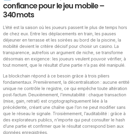
confiance pour le jeu mobile –
340 mots
L’été est la saison où les joueurs passent le plus de temps hors
de chez eux. Entre les déplacements en train, les pauses
déjeuner en terrasse et les soirées au bord de la piscine, la
mobilité devient le critère décisif pour choisir un casino. La
transparence, autrefois un argument de niche, se transforme
désormais en exigence : les joueurs veulent pouvoir vérifier, à
tout moment, que le résultat d’une partie n’a pas été manipulé.
La blockchain répond à ce besoin grâce à trois piliers
fondamentaux. Premièrement, la décentralisation : aucune entité
unique ne contrôle le registre, ce qui empêche toute altération
post‑factum. Deuxièmement, l’immutabilité : chaque transaction
(mise, gain, retrait) est cryptographiquement liée à la
précédente, créant une chaîne que l’on ne peut modifier sans
que le réseau le signale. Troisièmement, l’auditabilité : grâce à
des explorateurs publics, n’importe qui peut consulter le hash
d’une partie et confirmer que le résultat correspond bien aux
données enregistrées.