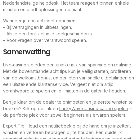
Nederlandstalige helpdesk. Het team reageert binnen enkele
minuten en biedt oplossingen op maat.
Wanneer je contact moet opnemen
– Bij vertragingen in uitbetalingen.
– Als je een fout ziet in je spelgeschiedenis.
– Voor vragen over verantwoord spelen.
Samenvatting
Live‑casino’s bieden een unieke mix van spanning en realisme.
Met de bovenstaande acht tips kun je veilig starten, profiteren
van de welkomstbonus, en genieten van snelle uitbetalingen en
een uitstekende klantenservice. Vergeet niet om altijd
verantwoord te spelen en je limieten in de gaten te houden.
Ben je klaar om de dealer te ontmoeten en je eerste winsten te
boeken? Klik op de link en
LuckyWave Casino casino spelen
–
de perfecte plek voor zowel beginners als ervaren spelers.
Expert Tip: Houd een notitieboekje bij de hand om je inzetten,
winsten en verloren bedragen bij te houden. Een duidelijk
overzicht helpt je om je budget beter te beheren en voorkomt