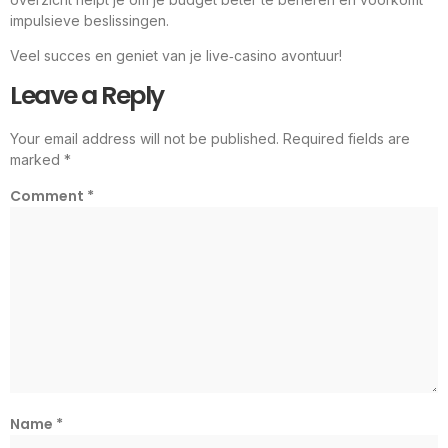
impulsieve beslissingen.
Veel succes en geniet van je live‑casino avontuur!
Leave a Reply
Your email address will not be published.
Required fields are
marked
*
Comment
*
Name
*