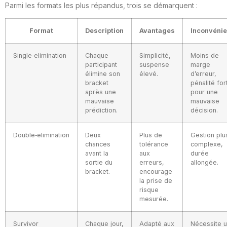
Parmi les formats les plus répandus, trois se démarquent :
Format
Description
Avantages
Inconvénie
Single‑elimination
Chaque
Simplicité,
Moins de
participant
suspense
marge
élimine son
élevé.
d’erreur,
bracket
pénalité for
après une
pour une
mauvaise
mauvaise
prédiction.
décision.
Double‑elimination
Deux
Plus de
Gestion plu
chances
tolérance
complexe,
avant la
aux
durée
sortie du
erreurs,
allongée.
bracket.
encourage
la prise de
risque
mesurée.
Survivor
Chaque jour,
Adapté aux
Nécessite 