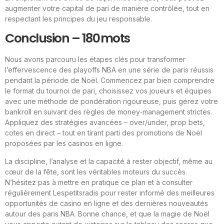
augmenter votre capital de pari de manière contrôlée, tout en
respectant les principes du jeu responsable.
Conclusion – 180 mots
Nous avons parcouru les étapes clés pour transformer
l’effervescence des playoffs NBA en une série de paris réussis
pendant la période de Noël. Commencez par bien comprendre
le format du tournoi de pari, choisissez vos joueurs et équipes
avec une méthode de pondération rigoureuse, puis gérez votre
bankroll en suivant des règles de money‑management strictes.
Appliquez des stratégies avancées – over/under, prop bets,
cotes en direct – tout en tirant parti des promotions de Noël
proposées par les casinos en ligne.
La discipline, l’analyse et la capacité à rester objectif, même au
cœur de la fête, sont les véritables moteurs du succès.
N’hésitez pas à mettre en pratique ce plan et à consulter
régulièrement Lespetitsradis pour rester informé des meilleures
opportunités de casino en ligne et des dernières nouveautés
autour des paris NBA. Bonne chance, et que la magie de Noël