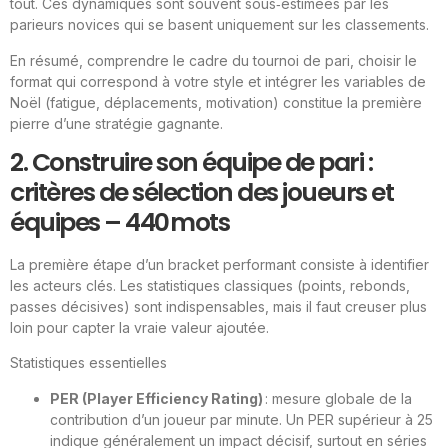
tout. Ces dynamiques sont souvent sous‑estimées par les
parieurs novices qui se basent uniquement sur les classements.
En résumé, comprendre le cadre du tournoi de pari, choisir le
format qui correspond à votre style et intégrer les variables de
Noël (fatigue, déplacements, motivation) constitue la première
pierre d’une stratégie gagnante.
2. Construire son équipe de pari :
critères de sélection des joueurs et
équipes – 440 mots
La première étape d’un bracket performant consiste à identifier
les acteurs clés. Les statistiques classiques (points, rebonds,
passes décisives) sont indispensables, mais il faut creuser plus
loin pour capter la vraie valeur ajoutée.
Statistiques essentielles
PER (Player Efficiency Rating)
: mesure globale de la
contribution d’un joueur par minute. Un PER supérieur à 25
indique généralement un impact décisif, surtout en séries