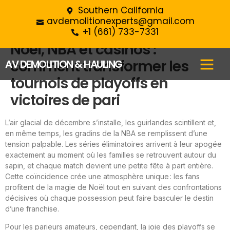
Southern California
avdemolitionexperts@gmail.com
+1 (661) 733-7331‬
Noël, NBA et casinos :
comment transformer les
AV DEMOLITION & HAULING
tournois de playoffs en
victoires de pari
L’air glacial de décembre s’installe, les guirlandes scintillent et,
en même temps, les gradins de la NBA se remplissent d’une
tension palpable. Les séries éliminatoires arrivent à leur apogée
exactement au moment où les familles se retrouvent autour du
sapin, et chaque match devient une petite fête à part entière.
Cette coïncidence crée une atmosphère unique : les fans
profitent de la magie de Noël tout en suivant des confrontations
décisives où chaque possession peut faire basculer le destin
d’une franchise.
Pour les parieurs amateurs, cependant, la joie des playoffs se