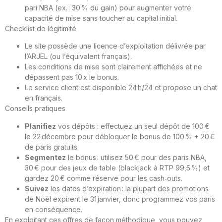
pari NBA (ex. : 30 % du gain) pour augmenter votre
capacité de mise sans toucher au capital initial.
Checklist de légitimité
Le site possède une licence d’exploitation délivrée par
l’ARJEL (ou l’équivalent français).
Les conditions de mise sont clairement affichées et ne
dépassent pas 10 x le bonus.
Le service client est disponible 24 h/24 et propose un chat
en français.
Conseils pratiques
Planifiez
vos dépôts : effectuez un seul dépôt de 100 €
le 22 décembre pour débloquer le bonus de 100 % + 20 €
de paris gratuits.
Segmentez
le bonus : utilisez 50 € pour des paris NBA,
30 € pour des jeux de table (blackjack à RTP 99,5 %) et
gardez 20 € comme réserve pour les cash‑outs.
Suivez
les dates d’expiration : la plupart des promotions
de Noël expirent le 31 janvier, donc programmez vos paris
en conséquence.
En exploitant ces offres de façon méthodique, vous pouvez