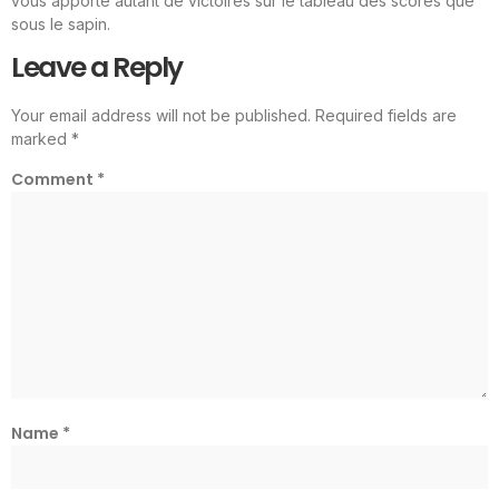
vous apporte autant de victoires sur le tableau des scores que
sous le sapin.
Leave a Reply
Your email address will not be published.
Required fields are
marked
*
Comment
*
Name
*