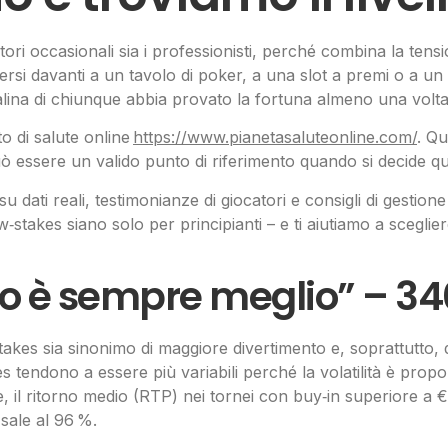
atori occasionali sia i professionisti, perché combina la tens
ersi davanti a un tavolo di poker, a una slot a premi o a un 
alina di chiunque abbia provato la fortuna almeno una volta
to di salute online
https://www.pianetasaluteonline.com/
. Qu
può essere un valido punto di riferimento quando si decide q
 dati reali, testimonianze di giocatori e consigli di gestione 
stakes siano solo per principianti – e ti aiutiamo a scegliere 
 alto è sempre meglio” – 3
kes sia sinonimo di maggiore divertimento e, soprattutto, di
es tendono a essere più variabili perché la volatilità è pro
, il ritorno medio (RTP) nei tornei con buy‑in superiore a €
sale al 96 %.