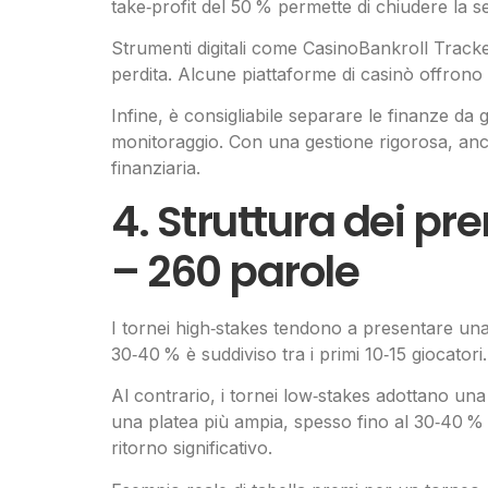
take‑profit del 50 % permette di chiudere la se
Strumenti digitali come CasinoBankroll Tracke
perdita. Alcune piattaforme di casinò offrono
Infine, è consigliabile separare le finanze da 
monitoraggio. Con una gestione rigorosa, anch
finanziaria.
4. Struttura dei pr
– 260 parole
I tornei high‑stakes tendono a presentare una 
30‑40 % è suddiviso tra i primi 10‑15 giocator
Al contrario, i tornei low‑stakes adottano una 
una platea più ampia, spesso fino al 30‑40 % 
ritorno significativo.