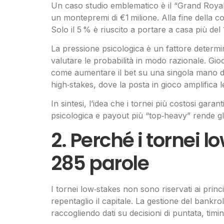
Un caso studio emblematico è il “Grand Royal
un montepremi di €1 milione. Alla fine della c
Solo il 5 % è riuscito a portare a casa più de
La pressione psicologica è un fattore determina
valutare le probabilità in modo razionale. G
come aumentare il bet su una singola mano di
high‑stakes, dove la posta in gioco amplifica 
In sintesi, l’idea che i tornei più costosi gara
psicologica e payout più “top‑heavy” rende gli
2. Perché i tornei l
285 parole
I tornei low‑stakes non sono riservati ai princi
repentaglio il capitale. La gestione del bankro
raccogliendo dati su decisioni di puntata, timin