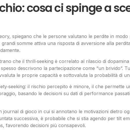
schio: cosa ci spinge a sce
eory, spiegano che le persone valutano le perdite in modo pi
ere grandi somme attiva una risposta di avversione alla perdi
pidamente.
rano che il thrill‑seeking è correlato al rilascio di dopam
ler spesso descrivono la partecipazione come “un brivido”. Tu
aluta le proprie capacità e sottovaluta la probabilità di un
afety‑seeking: il rischio percepito è minore, il che permette 
raggio, basando le decisioni su dati di performance passati 
n journal di gioco in cui si annotano le motivazioni dietro o
puntata successiva, è probabile che si stia agendo per tilt 
ias, favorendo decisioni più consapevoli.