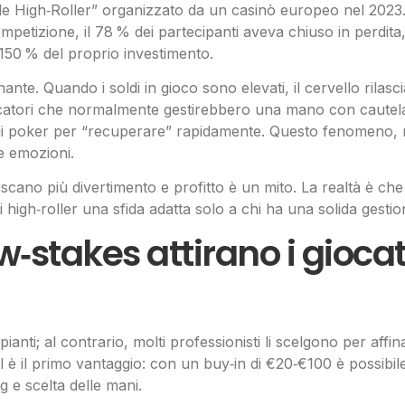
e High‑Roller” organizzato da un casinò europeo nel 2023.
ompetizione, il 78 % dei partecipanti aveva chiuso in perdit
l 150 % del proprio investimento.
nte. Quando i soldi in gioco sono elevati, il cervello rilasci
iocatori che normalmente gestirebbero una mano con cautel
 poker per “recuperare” rapidamente. Questo fenomeno, not
le emozioni.
ntiscano più divertimento e profitto è un mito. La realtà è ch
 high‑roller una sfida adatta solo a chi ha una solida gestio
ow‑stakes attirano i giocat
pianti; al contrario, molti professionisti li scelgono per aff
ll è il primo vantaggio: con un buy‑in di €20‑€100 è possibil
g e scelta delle mani.