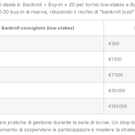
 ideale è: Bankroll = Buy‑in × 20 per tornei low‑stakes e B
 buy‑in di riserva, riducendo il rischio di “bankroll bust” d
Bankroll consigliato (low‑stakes)
€300
€1 500
€7 500
€30 000
€150 000
are pratiche di gestione durante la serie di tornei. Un stop‑l
 momento di sospendere le partecipazioni e rivedere la strat