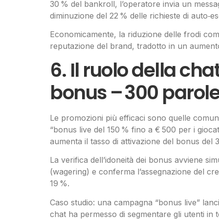
30 % del bankroll, l’operatore invia un messagg
diminuzione del 22 % delle richieste di auto‑es
Economicamente, la riduzione delle frodi com
reputazione del brand, tradotto in un aument
6. Il ruolo della ch
bonus – 300 parol
Le promozioni più efficaci sono quelle comuni
“bonus live del 150 % fino a € 500 per i gioca
aumenta il tasso di attivazione del bonus del
La verifica dell’idoneità dei bonus avviene simu
(wagering) e conferma l’assegnazione del credi
19 %.
Caso studio: una campagna “bonus live” lanci
chat ha permesso di segmentare gli utenti in te