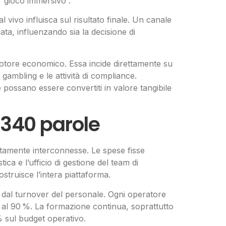
i “gioco immersivo”.
vivo influisca sul risultato finale. Un canale
ta, influenzando sia la decisione di
 motore economico. Essa incide direttamente su
 gambling e le attività di compliance.
e possano essere convertiti in valore tangibile
– 340 parole
rettamente interconnesse. Le spese fisse
ica e l’ufficio di gestione del team di
struisce l’intera piattaforma.
 e dal turnover del personale. Ogni operatore
 al 90 %. La formazione continua, soprattutto
 % sul budget operativo.