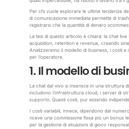
quasi impercettibile, ha ridotto il divario tra 
Per chi vuole esplorare le ultime tendenze de
di comunicazione immediata permette di trasfo
registrarsi che la quantità di denaro scommes
La tesi di questo articolo è chiara: la chat l
acquisition, retention e revenue, creando siner
Analizzeremo il modello di business, i costi e
per l’operatore.
1. Il modello di bus
La chat dal vivo si inserisce in una struttura d
includono l’infrastruttura cloud, i server di st
supporto. Questi costi, pur essendo indipenden
I costi variabili, invece, dipendono dal numer
riceve una commissione fissa più un bonus le
per la gestione di situazioni di gioco responsa