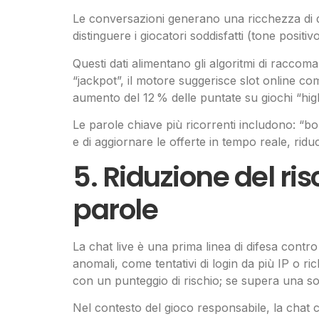
Le conversazioni generano una ricchezza di dati
distinguere i giocatori soddisfatti (tone positi
Questi dati alimentano gli algoritmi di raccom
“jackpot”, il motore suggerisce slot online c
aumento del 12 % delle puntate su giochi “high
Le parole chiave più ricorrenti includono: “bo
e di aggiornare le offerte in tempo reale, rid
5. Riduzione del ris
parole
La chat live è una prima linea di difesa contr
anomali, come tentativi di login da più IP o ric
con un punteggio di rischio; se supera una so
Nel contesto del gioco responsabile, la chat 