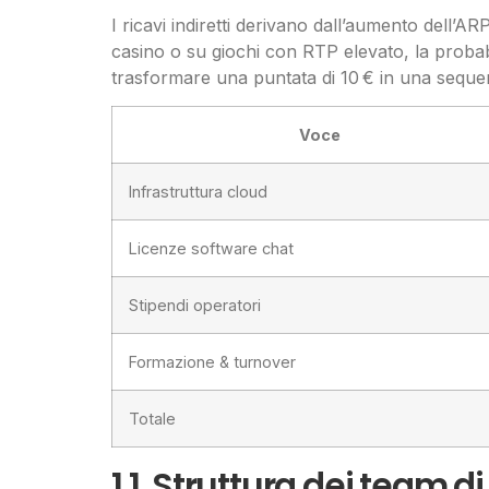
I ricavi indiretti derivano dall’aumento dell
casino o su giochi con RTP elevato, la probab
trasformare una puntata di 10 € in una sequenz
Voce
Infrastruttura cloud
Licenze software chat
Stipendi operatori
Formazione & turnover
Totale
1.1. Struttura dei team d