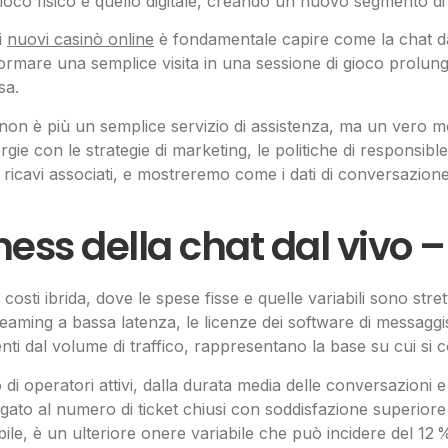
il gioco fisico e quello digitale, creando un nuovo segmento d
i
nuovi casinò online
è fondamentale capire come la chat dal 
rmare una semplice visita in una sessione di gioco prolunga
sa.
ive non è più un semplice servizio di assistenza, ma un vero
gie con le strategie di marketing, le politiche di responsible
 i ricavi associati, e mostreremo come i dati di conversazion
iness della chat dal vivo 
i costi ibrida, dove le spese fisse e quelle variabili sono st
reaming a bassa latenza, le licenze dei software di messaggist
ti dal volume di traffico, rappresentano la base su cui si co
o di operatori attivi, dalla durata media delle conversazioni
gato al numero di ticket chiusi con soddisfazione superiore
bile, è un ulteriore onere variabile che può incidere del 12