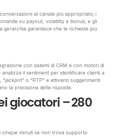
e conversazioni al canale più appropriato; i
omande su payout, volatility e bonus; e gli
a gerarchia garantisce che le richieste più
tegrazione con sistemi di CRM e con motori di
 analizza il sentiment per identificare clienti a
, “jackpot” o “RTP” e attivano suggerimenti
no la precisione delle risposte.
ei giocatori – 280
imi cinque minuti se non trova supporto