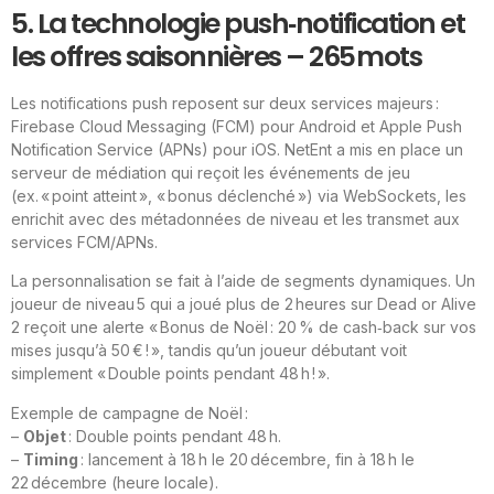
5. La technologie push‑notification et
les offres saisonnières – 265 mots
Les notifications push reposent sur deux services majeurs :
Firebase Cloud Messaging (FCM) pour Android et Apple Push
Notification Service (APNs) pour iOS. NetEnt a mis en place un
serveur de médiation qui reçoit les événements de jeu
(ex. « point atteint », « bonus déclenché ») via WebSockets, les
enrichit avec des métadonnées de niveau et les transmet aux
services FCM/APNs.
La personnalisation se fait à l’aide de segments dynamiques. Un
joueur de niveau 5 qui a joué plus de 2 heures sur Dead or Alive
2 reçoit une alerte « Bonus de Noël : 20 % de cash‑back sur vos
mises jusqu’à 50 € ! », tandis qu’un joueur débutant voit
simplement « Double points pendant 48 h ! ».
Exemple de campagne de Noël :
–
Objet
: Double points pendant 48 h.
–
Timing
: lancement à 18 h le 20 décembre, fin à 18 h le
22 décembre (heure locale).