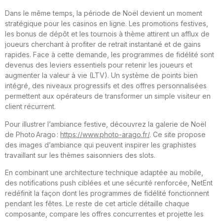
Dans le même temps, la période de Noël devient un moment
stratégique pour les casinos en ligne. Les promotions festives,
les bonus de dépôt et les tournois à thème attirent un afflux de
joueurs cherchant à profiter de retrait instantané et de gains
rapides. Face à cette demande, les programmes de fidélité sont
devenus des leviers essentiels pour retenir les joueurs et
augmenter la valeur à vie (LTV). Un système de points bien
intégré, des niveaux progressifs et des offres personnalisées
permettent aux opérateurs de transformer un simple visiteur en
client récurrent.
Pour illustrer l’ambiance festive, découvrez la galerie de Noël
de Photo Arago :
https://www.photo-arago.fr/
. Ce site propose
des images d’ambiance qui peuvent inspirer les graphistes
travaillant sur les thèmes saisonniers des slots.
En combinant une architecture technique adaptée au mobile,
des notifications push ciblées et une sécurité renforcée, NetEnt
redéfinit la façon dont les programmes de fidélité fonctionnent
pendant les fêtes. Le reste de cet article détaille chaque
composante, compare les offres concurrentes et projette les