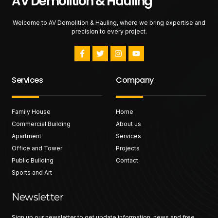
AV Demolition & Hauling
Welcome to AV Demolition & Hauling, where we bring expertise and
precision to every project.
Services
Company
Family House
Home
Commercial Building
About us
Apartment
Services
Office and Tower
Projects
Public Building
Contact
Sports and Art
Newsletter
Sign up our newsletter to get update information, news and free