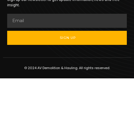
insight.
SIGN UP
© 2024 AV Demolition & Hauling. All rights reserved.