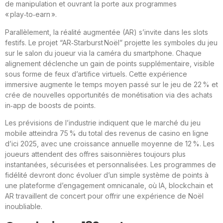
de manipulation et ouvrant la porte aux programmes
« play‑to‑earn ».
Parallèlement, la réalité augmentée (AR) s’invite dans les slots
festifs. Le projet “AR‑Starburst Noël” projette les symboles du jeu
sur le salon du joueur via la caméra du smartphone. Chaque
alignement déclenche un gain de points supplémentaire, visible
sous forme de feux d’artifice virtuels. Cette expérience
immersive augmente le temps moyen passé sur le jeu de 22 % et
crée de nouvelles opportunités de monétisation via des achats
in‑app de boosts de points.
Les prévisions de l’industrie indiquent que le marché du jeu
mobile atteindra 75 % du total des revenus de casino en ligne
d’ici 2025, avec une croissance annuelle moyenne de 12 %. Les
joueurs attendent des offres saisonnières toujours plus
instantanées, sécurisées et personnalisées. Les programmes de
fidélité devront donc évoluer d’un simple système de points à
une plateforme d’engagement omnicanale, où IA, blockchain et
AR travaillent de concert pour offrir une expérience de Noël
inoubliable.