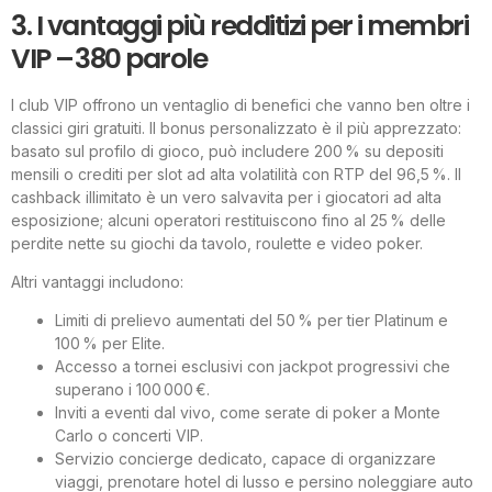
3. I vantaggi più redditizi per i membri
VIP – 380 parole
I club VIP offrono un ventaglio di benefici che vanno ben oltre i
classici giri gratuiti. Il bonus personalizzato è il più apprezzato:
basato sul profilo di gioco, può includere 200 % su depositi
mensili o crediti per slot ad alta volatilità con RTP del 96,5 %. Il
cashback illimitato è un vero salvavita per i giocatori ad alta
esposizione; alcuni operatori restituiscono fino al 25 % delle
perdite nette su giochi da tavolo, roulette e video poker.
Altri vantaggi includono:
Limiti di prelievo aumentati del 50 % per tier Platinum e
100 % per Elite.
Accesso a tornei esclusivi con jackpot progressivi che
superano i 100 000 €.
Inviti a eventi dal vivo, come serate di poker a Monte
Carlo o concerti VIP.
Servizio concierge dedicato, capace di organizzare
viaggi, prenotare hotel di lusso e persino noleggiare auto