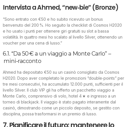
Intervista a Ahmed, “new‑bie” (Bronze)
“Sono entrato con €50 e ho subito ricevuto un bonus
benvenuto del 200 %. Ho seguito la checklist di Cosmos H2020
e ho usato i punti per ottenere giri gratuiti su slot a bassa
volatilità. In quattro mesi ho scalato al livello Silver, ottenendo un
voucher per una cena di lusso.”
6.1. “Da 50 € a un viaggio a Monte Carlo” –
mini‑racconto
Ahmed ha depositato €50 su un casinò consigliato da Cosmos
H2020. Dopo aver completato le promozioni “double‑points” per
tre mesi consecutivi, ha accumulato 12.000 punti, sufficienti per il
livello Silver. Il club VIP gli ha offerto un pacchetto viaggio a
Monte Carlo, comprensivo di volo, hotel 4 ★ e ingresso a un
torneo di blackjack. Il viaggio è stato pagato interamente dal
casinò, dimostrando come un piccolo deposito, se gestito con
disciplina, possa trasformarsi in un premio di lusso.
7. Pianificare il futuro: mantenere lo