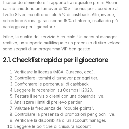
Il secondo elemento è il rapporto tra requisiti e premi. Alcuni
casinò chiedono un turnover di 10 × il bonus per accedere al
livello Silver, ma offrono solo 5 % di cashback. Altri, invece,
richiedono 5 × ma garantiscono 15 % di ritorno, risultando più
vantaggiosi per il giocatore.
Infine, la qualità del servizio è cruciale. Un account manager
reattivo, un supporto multilingua e un processo di ritiro veloce
sono segnali di un programma VIP ben gestito.
2.1. Checklist rapida per il giocatore
Verificare la licenza (MGA, Curacao, ecc.).
Controllare i termini di turnover per ogni tier.
Confrontare le percentuali di cashback.
Leggere le recensioni su Cosmos H2020.
Testare il servizio clienti con una domanda live.
Analizzare i limiti di prelievo per tier.
Valutare la frequenza dei “double‑points”.
Controllare la presenza di promozioni per giochi live.
Verificare la disponibilità di un account manager.
Leggere le politiche di chiusura account.