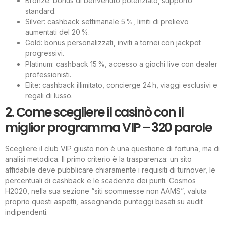
Bronze: bonus di benvenuto potenziato, supporto
standard.
Silver: cashback settimanale 5 %, limiti di prelievo
aumentati del 20 %.
Gold: bonus personalizzati, inviti a tornei con jackpot
progressivi.
Platinum: cashback 15 %, accesso a giochi live con dealer
professionisti.
Elite: cashback illimitato, concierge 24 h, viaggi esclusivi e
regali di lusso.
2. Come scegliere il casinò con il
miglior programma VIP – 320 parole
Scegliere il club VIP giusto non è una questione di fortuna, ma di
analisi metodica. Il primo criterio è la trasparenza: un sito
affidabile deve pubblicare chiaramente i requisiti di turnover, le
percentuali di cashback e le scadenze dei punti. Cosmos
H2020, nella sua sezione “siti scommesse non AAMS”, valuta
proprio questi aspetti, assegnando punteggi basati su audit
indipendenti.