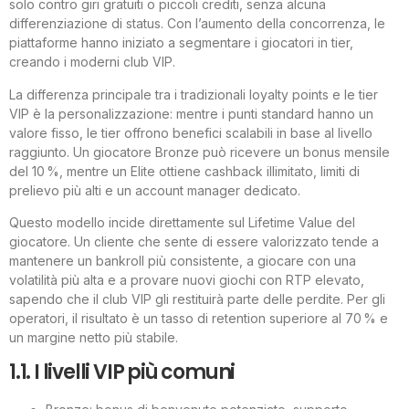
solo contro giri gratuiti o piccoli crediti, senza alcuna
differenziazione di status. Con l’aumento della concorrenza, le
piattaforme hanno iniziato a segmentare i giocatori in tier,
creando i moderni club VIP.
La differenza principale tra i tradizionali loyalty points e le tier
VIP è la personalizzazione: mentre i punti standard hanno un
valore fisso, le tier offrono benefici scalabili in base al livello
raggiunto. Un giocatore Bronze può ricevere un bonus mensile
del 10 %, mentre un Elite ottiene cashback illimitato, limiti di
prelievo più alti e un account manager dedicato.
Questo modello incide direttamente sul Lifetime Value del
giocatore. Un cliente che sente di essere valorizzato tende a
mantenere un bankroll più consistente, a giocare con una
volatilità più alta e a provare nuovi giochi con RTP elevato,
sapendo che il club VIP gli restituirà parte delle perdite. Per gli
operatori, il risultato è un tasso di retention superiore al 70 % e
un margine netto più stabile.
1.1. I livelli VIP più comuni