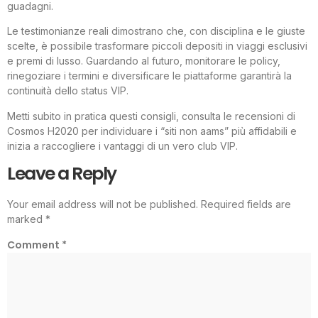
guadagni.
Le testimonianze reali dimostrano che, con disciplina e le giuste
scelte, è possibile trasformare piccoli depositi in viaggi esclusivi
e premi di lusso. Guardando al futuro, monitorare le policy,
rinegoziare i termini e diversificare le piattaforme garantirà la
continuità dello status VIP.
Metti subito in pratica questi consigli, consulta le recensioni di
Cosmos H2020 per individuare i “siti non aams” più affidabili e
inizia a raccogliere i vantaggi di un vero club VIP.
Leave a Reply
Your email address will not be published.
Required fields are
marked
*
Comment
*