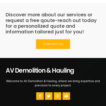
Discover more about our services or
request a free qoute-reach out today
for a personalized quote and
information tailored just for you!
CONTACT US
AV Demolition & Hauling
Welcome to AV Demolition & Hauling, where we bring expertise and
precision to every project.