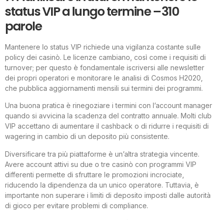
status VIP a lungo termine – 310
parole
Mantenere lo status VIP richiede una vigilanza costante sulle
policy dei casinò. Le licenze cambiano, così come i requisiti di
turnover; per questo è fondamentale iscriversi alle newsletter
dei propri operatori e monitorare le analisi di Cosmos H2020,
che pubblica aggiornamenti mensili sui termini dei programmi.
Una buona pratica è rinegoziare i termini con l’account manager
quando si avvicina la scadenza del contratto annuale. Molti club
VIP accettano di aumentare il cashback o di ridurre i requisiti di
wagering in cambio di un deposito più consistente.
Diversificare tra più piattaforme è un’altra strategia vincente.
Avere account attivi su due o tre casinò con programmi VIP
differenti permette di sfruttare le promozioni incrociate,
riducendo la dipendenza da un unico operatore. Tuttavia, è
importante non superare i limiti di deposito imposti dalle autorità
di gioco per evitare problemi di compliance.