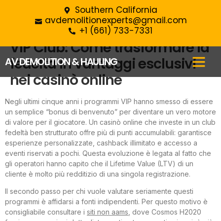
Southern California
avdemolitionexperts@gmail.com
+1 (661) 733-7331‬
VIP Club: Come trasformare la
fedeltà in vantaggi esclusivi
AV DEMOLITION & HAULING
nei casinò online
Negli ultimi cinque anni i programmi VIP hanno smesso di essere
un semplice “bonus di benvenuto” per diventare un vero motore
di valore per il giocatore. Un casinò online che investe in un club
fedeltà ben strutturato offre più di punti accumulabili: garantisce
esperienze personalizzate, cashback illimitato e accesso a
eventi riservati a pochi. Questa evoluzione è legata al fatto che
gli operatori hanno capito che il Lifetime Value (LTV) di un
cliente è molto più redditizio di una singola registrazione.
Il secondo passo per chi vuole valutare seriamente questi
programmi è affidarsi a fonti indipendenti. Per questo motivo è
consigliabile consultare i
siti non aams
, dove Cosmos H2020