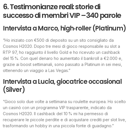
6. Testimonianze reali: storie di
successo di membri VIP – 340 parole
Intervista a Marco, high‑roller (Platinum)
“Ho iniziato con €500 di deposito su un sito consigliato da
Cosmos H2020. Dopo tre mesi di gioco responsabile su slot a
RTP 97, ho raggiunto il livello Gold e ho ricevuto un cashback
del 15 %. Con quel denaro ho aumentato il bankroll a €2.000 e,
grazie ai boost settimanali, sono passato a Platinum in sei mesi,
ottenendo un viaggio a Las Vegas.”
Intervista a Lucia, giocatrice occasional
(Silver)
“Gioco solo due volte a settimana su roulette europea. Ho scelto
un casinò con un programma VIP trasparente, indicato da
Cosmos H2020. Il cashback del 10 % mi ha permesso di
recuperare le piccole perdite e di acquistare crediti per slot live,
trasformando un hobby in una piccola fonte di guadagno.”