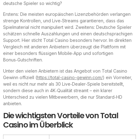
deutsche Spieler so wichtig?
Erstens: Die meisten europäischen Lizenzbehörden verlangen
strenge Kontrollen, und Live‑Streams garantieren, dass das
Spielmaterial nicht manipuliert wird. Zweitens: Deutsche Spieler
schätzen schnelle Auszahlungen und einen deutschsprachigen
Support. Hier sticht Total Casino besonders hervor. Im direkten
Vergleich mit anderen Anbietern überzeugt die Plattform mit
einer besonders flüssigen Mobile‑App und sofortigen
Bonus‑Gutschriften.
Unter den vielen Anbietern ist das Angebot von Total Casino
Gewinn offiziell (
https://total-casino-gewinn.com/
) ein Vorreiter,
weil es nicht nur mehr als 30 Live‑Dealer‑Spiele bereitstellt,
sondern diese auch in 4K‑Qualität streamt – ein klarer
Unterschied zu vielen Mitbewerbern, die nur Standard‑HD
anbieten.
Die wichtigsten Vorteile von Total
Casino im Überblick