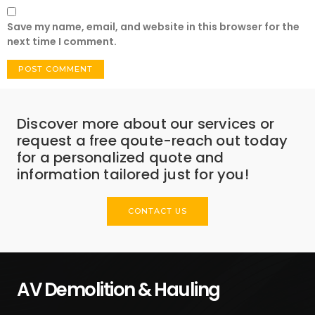
Save my name, email, and website in this browser for the
next time I comment.
Discover more about our services or
request a free qoute-reach out today
for a personalized quote and
information tailored just for you!
CONTACT US
AV Demolition & Hauling