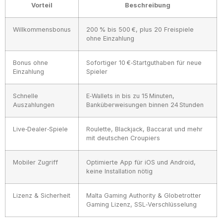
Vorteil
Beschreibung
Willkommensbonus
200 % bis 500 €, plus 20 Freispiele
ohne Einzahlung
Bonus ohne
Sofortiger 10 €‑Startguthaben für neue
Einzahlung
Spieler
Schnelle
E‑Wallets in bis zu 15 Minuten,
Auszahlungen
Banküberweisungen binnen 24 Stunden
Live‑Dealer‑Spiele
Roulette, Blackjack, Baccarat und mehr
mit deutschen Croupiers
Mobiler Zugriff
Optimierte App für iOS und Android,
keine Installation nötig
Lizenz & Sicherheit
Malta Gaming Authority & Globetrotter
Gaming Lizenz, SSL‑Verschlüsselung