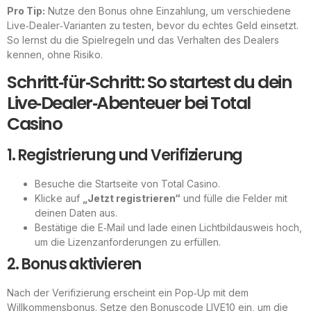
Pro Tip:
Nutze den Bonus ohne Einzahlung, um verschiedene
Live‑Dealer‑Varianten zu testen, bevor du echtes Geld einsetzt.
So lernst du die Spielregeln und das Verhalten des Dealers
kennen, ohne Risiko.
Schritt‑für‑Schritt: So startest du dein
Live‑Dealer‑Abenteuer bei Total
Casino
1. Registrierung und Verifizierung
Besuche die Startseite von Total Casino.
Klicke auf
„Jetzt registrieren“
und fülle die Felder mit
deinen Daten aus.
Bestätige die E‑Mail und lade einen Lichtbildausweis hoch,
um die Lizenzanforderungen zu erfüllen.
2. Bonus aktivieren
Nach der Verifizierung erscheint ein Pop‑Up mit dem
Willkommensbonus. Setze den Bonuscode LIVE10 ein, um die