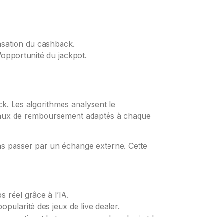
ensation du cashback.
l’opportunité du jackpot.
ck. Les algorithmes analysent le
s taux de remboursement adaptés à chaque
sans passer par un échange externe. Cette
 réel grâce à l’IA.
opularité des jeux de live dealer.