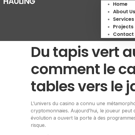
HAULING
Home
About U
Services
Projects
Contact
Du tapis vert a
comment le ca
tables vers le 
L’univers du casino a connu une métamorphose
cryptomonnaies. Aujourd’hui, le joueur peut d
évolution a ouvert la porte à des programmes d
risque.