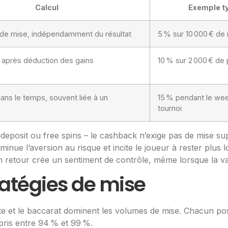
Calcul
Exemple t
de mise, indépendamment du résultat
5 % sur 10 000 € de
 après déduction des gains
10 % sur 2 000 € de
dans le temps, souvent liée à un
15 % pendant le we
tournoi
eposit ou free spins – le cashback n’exige pas de mise sup
minue l’aversion au risque et incite le joueur à rester plus
n retour crée un sentiment de contrôle, même lorsque la va
atégies de mise
lette et le baccarat dominent les volumes de mise. Chacun p
ris entre 94 % et 99 %.