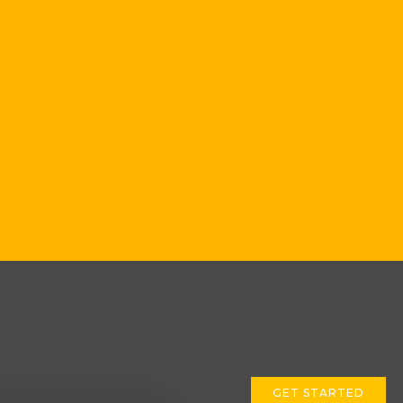
GET STARTED