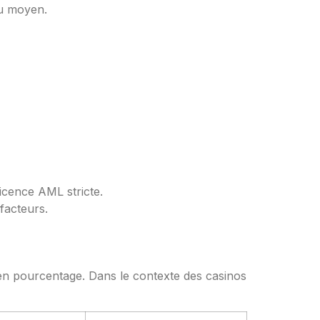
eu moyen.
licence AML stricte.
 facteurs.
n pourcentage. Dans le contexte des casinos