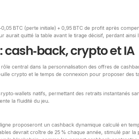
 ‑0,05 BTC (perte initiale) + 0,95 BTC de profit après comp
aurait quitté la table avant le tirage décisif, perdant ainsi 
 cash‑back, crypto et IA
n rôle central dans la personnalisation des offres de cashba
efeuille crypto et le temps de connexion pour proposer de
crypto‑wallets natifs, permettant des retraits instantanés 
nte la fluidité du jeu.
 ligne proposeront un cashback dynamique calculé en temps
ables devrait croître de 25 % chaque année, stimulé par la p