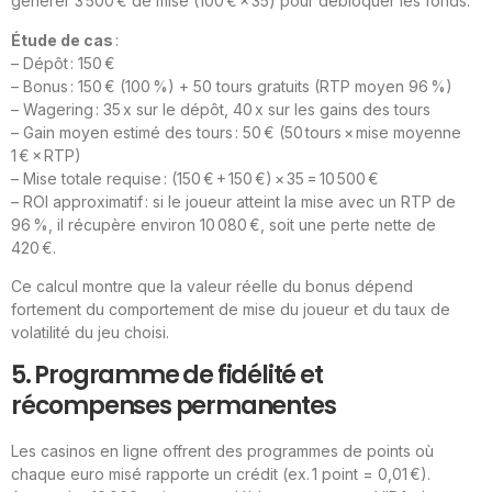
générer 3 500 € de mise (100 € × 35) pour débloquer les fonds.
Étude de cas
:
– Dépôt : 150 €
– Bonus : 150 € (100 %) + 50 tours gratuits (RTP moyen 96 %)
– Wagering : 35 x sur le dépôt, 40 x sur les gains des tours
– Gain moyen estimé des tours : 50 € (50 tours × mise moyenne
1 € × RTP)
– Mise totale requise : (150 € + 150 €) × 35 = 10 500 €
– ROI approximatif : si le joueur atteint la mise avec un RTP de
96 %, il récupère environ 10 080 €, soit une perte nette de
420 €.
Ce calcul montre que la valeur réelle du bonus dépend
fortement du comportement de mise du joueur et du taux de
volatilité du jeu choisi.
5. Programme de fidélité et
récompenses permanentes
Les casinos en ligne offrent des programmes de points où
chaque euro misé rapporte un crédit (ex. 1 point = 0,01 €).