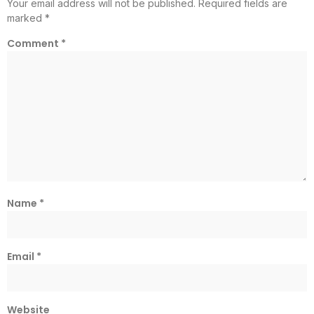
Your email address will not be published.
Required fields are
marked
*
Comment
*
Name
*
Email
*
Website