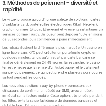
3. Méthodes de paiement – diversité et
rapidité
Le virtuel propose aujourd’hui une palette de solutions : cartes
Visa/Mastercard, portefeuilles électroniques (Skrill, Neteller),
crypto‑monnaies (Bitcoin, Ethereum) et virements instantanés via
services comme Trustly. Un joueur peut déposer 100 € en moins
de 30 secondes, puis commencer à jouer immédiatement.
Les retraits illustrent la différence la plus marquée. Un casino en
ligne fiable sans KYC peut créditer un portefeuille crypto en
quelques minutes, tandis qu’un retrait par carte bancaire se
finalise généralement en 24‑48 heures. En revanche, le casino
terrestre nécessite la remise d’un ticket papier et le traitement
manuel du paiement, ce qui peut prendre plusieurs jours ouvrés,
surtout pendant les congés.
Les nouvelles solutions « pay‑by‑phone » permettent aux
utilisateurs de confirmer un dépôt par SMS, avec un débit
immédiat sur la facture mobile. Cette option, très prisée pendant
les fêtes, évite la saisie fastidieuse de données bancaires et
réduit le taux d’abandon de transaction.