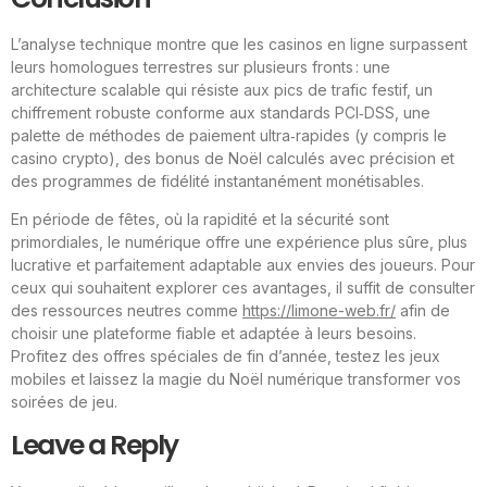
L’analyse technique montre que les casinos en ligne surpassent
leurs homologues terrestres sur plusieurs fronts : une
architecture scalable qui résiste aux pics de trafic festif, un
chiffrement robuste conforme aux standards PCI‑DSS, une
palette de méthodes de paiement ultra‑rapides (y compris le
casino crypto), des bonus de Noël calculés avec précision et
des programmes de fidélité instantanément monétisables.
En période de fêtes, où la rapidité et la sécurité sont
primordiales, le numérique offre une expérience plus sûre, plus
lucrative et parfaitement adaptable aux envies des joueurs. Pour
ceux qui souhaitent explorer ces avantages, il suffit de consulter
des ressources neutres comme
https://limone-web.fr/
afin de
choisir une plateforme fiable et adaptée à leurs besoins.
Profitez des offres spéciales de fin d’année, testez les jeux
mobiles et laissez la magie du Noël numérique transformer vos
soirées de jeu.
Leave a Reply