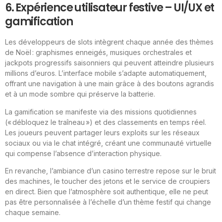
6. Expérience utilisateur festive – UI/UX et
gamification
Les développeurs de slots intègrent chaque année des thèmes
de Noël : graphismes enneigés, musiques orchestrales et
jackpots progressifs saisonniers qui peuvent atteindre plusieurs
millions d’euros. L’interface mobile s’adapte automatiquement,
offrant une navigation à une main grâce à des boutons agrandis
et à un mode sombre qui préserve la batterie.
La gamification se manifeste via des missions quotidiennes
(« débloquez le traîneau ») et des classements en temps réel.
Les joueurs peuvent partager leurs exploits sur les réseaux
sociaux ou via le chat intégré, créant une communauté virtuelle
qui compense l’absence d’interaction physique.
En revanche, l’ambiance d’un casino terrestre repose sur le bruit
des machines, le toucher des jetons et le service de croupiers
en direct. Bien que l’atmosphère soit authentique, elle ne peut
pas être personnalisée à l’échelle d’un thème festif qui change
chaque semaine.