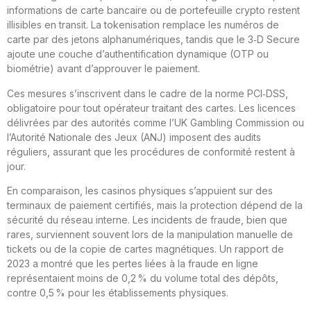
informations de carte bancaire ou de portefeuille crypto restent
illisibles en transit. La tokenisation remplace les numéros de
carte par des jetons alphanumériques, tandis que le 3‑D Secure
ajoute une couche d’authentification dynamique (OTP ou
biométrie) avant d’approuver le paiement.
Ces mesures s’inscrivent dans le cadre de la norme PCI‑DSS,
obligatoire pour tout opérateur traitant des cartes. Les licences
délivrées par des autorités comme l’UK Gambling Commission ou
l’Autorité Nationale des Jeux (ANJ) imposent des audits
réguliers, assurant que les procédures de conformité restent à
jour.
En comparaison, les casinos physiques s’appuient sur des
terminaux de paiement certifiés, mais la protection dépend de la
sécurité du réseau interne. Les incidents de fraude, bien que
rares, surviennent souvent lors de la manipulation manuelle de
tickets ou de la copie de cartes magnétiques. Un rapport de
2023 a montré que les pertes liées à la fraude en ligne
représentaient moins de 0,2 % du volume total des dépôts,
contre 0,5 % pour les établissements physiques.