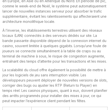
en Europe, en Asie ou en Amérique du Nord. En période de pic,
comme le week‑end de Noël, le système peut automatiquement
lancer de nouvelles instances serveur pour absorber le trafic
supplémentaire, évitant les ralentissements qui affecteraient une
architecture monolithique locale.
À l’inverse, les établissements terrestres utilisent des réseaux
locaux (LAN) connectés à des serveurs dédiés sur site. La
bande passante disponible dépend de la connexion internet du
casino, souvent limitée à quelques gigabits. Lorsqu’une foule de
joueurs se connecte simultanément à la table de craps ou au
terminal de machine à sous, le risque de congestion augmente,
entraînant des temps d’attente pour les transactions et les mises.
La scalabilité du cloud offre également la possibilité de mettre à
jour les logiciels de jeu sans interruption visible. Les
développeurs peuvent déployer de nouvelles versions de slots,
corriger des bugs ou ajuster les RTP (Return to Player) en
temps réel. Les casinos physiques, quant à eux, doivent planifier
des arrêts programmés pour installer des mises à jour, ce qui
peut impacter l’expérience client pendant les fêtes.