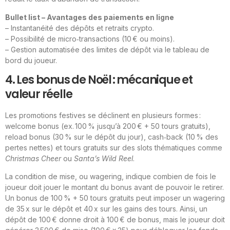
Bullet list – Avantages des paiements en ligne
– Instantanéité des dépôts et retraits crypto.
– Possibilité de micro‑transactions (10 € ou moins).
– Gestion automatisée des limites de dépôt via le tableau de
bord du joueur.
4. Les bonus de Noël : mécanique et
valeur réelle
Les promotions festives se déclinent en plusieurs formes :
welcome bonus (ex. 100 % jusqu’à 200 € + 50 tours gratuits),
reload bonus (30 % sur le dépôt du jour), cash‑back (10 % des
pertes nettes) et tours gratuits sur des slots thématiques comme
Christmas Cheer
ou
Santa’s Wild Reel
.
La condition de mise, ou wagering, indique combien de fois le
joueur doit jouer le montant du bonus avant de pouvoir le retirer.
Un bonus de 100 % + 50 tours gratuits peut imposer un wagering
de 35 x sur le dépôt et 40 x sur les gains des tours. Ainsi, un
dépôt de 100 € donne droit à 100 € de bonus, mais le joueur doit