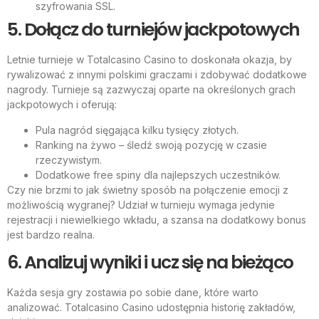
szyfrowania SSL.
5. Dołącz do turniejów jackpotowych
Letnie turnieje w Totalcasino Casino to doskonała okazja, by
rywalizować z innymi polskimi graczami i zdobywać dodatkowe
nagrody. Turnieje są zazwyczaj oparte na określonych grach
jackpotowych i oferują:
Pula nagród sięgająca kilku tysięcy złotych.
Ranking na żywo – śledź swoją pozycję w czasie
rzeczywistym.
Dodatkowe free spiny dla najlepszych uczestników.
Czy nie brzmi to jak świetny sposób na połączenie emocji z
możliwością wygranej? Udział w turnieju wymaga jedynie
rejestracji i niewielkiego wkładu, a szansa na dodatkowy bonus
jest bardzo realna.
6. Analizuj wyniki i ucz się na bieżąco
Każda sesja gry zostawia po sobie dane, które warto
analizować. Totalcasino Casino udostępnia historię zakładów,