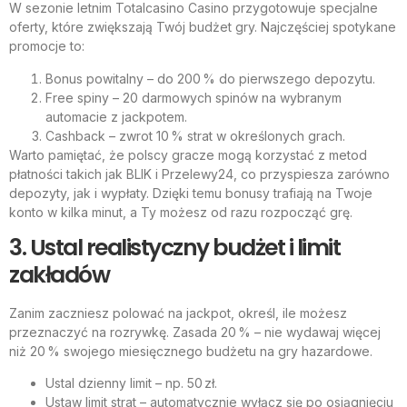
W sezonie letnim Totalcasino Casino przygotowuje specjalne
oferty, które zwiększają Twój budżet gry. Najczęściej spotykane
promocje to:
Bonus powitalny – do 200 % do pierwszego depozytu.
Free spiny – 20 darmowych spinów na wybranym
automacie z jackpotem.
Cashback – zwrot 10 % strat w określonych grach.
Warto pamiętać, że polscy gracze mogą korzystać z metod
płatności takich jak BLIK i Przelewy24, co przyspiesza zarówno
depozyty, jak i wypłaty. Dzięki temu bonusy trafiają na Twoje
konto w kilka minut, a Ty możesz od razu rozpocząć grę.
3. Ustal realistyczny budżet i limit
zakładów
Zanim zaczniesz polować na jackpot, określ, ile możesz
przeznaczyć na rozrywkę. Zasada 20 % – nie wydawaj więcej
niż 20 % swojego miesięcznego budżetu na gry hazardowe.
Ustal dzienny limit – np. 50 zł.
Ustaw limit strat – automatycznie wyłącz się po osiągnięciu