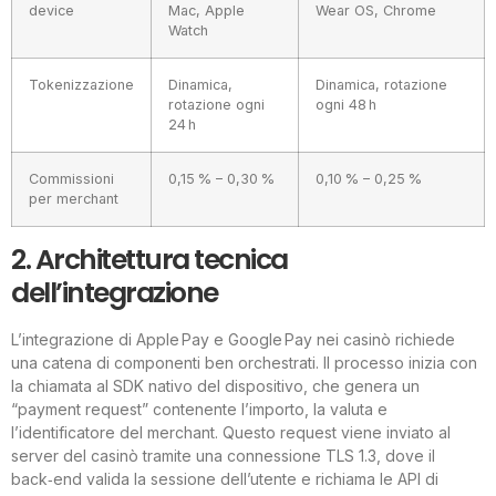
device
Mac, Apple
Wear OS, Chrome
Watch
Tokenizzazione
Dinamica,
Dinamica, rotazione
rotazione ogni
ogni 48 h
24 h
Commissioni
0,15 % – 0,30 %
0,10 % – 0,25 %
per merchant
2. Architettura tecnica
dell’integrazione
L’integrazione di Apple Pay e Google Pay nei casinò richiede
una catena di componenti ben orchestrati. Il processo inizia con
la chiamata al SDK nativo del dispositivo, che genera un
“payment request” contenente l’importo, la valuta e
l’identificatore del merchant. Questo request viene inviato al
server del casinò tramite una connessione TLS 1.3, dove il
back‑end valida la sessione dell’utente e richiama le API di