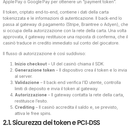
Apple Pay o Google Pay per ottenere un “payment token”.
Il token, criptato end‑to‑end, contiene i dati della carta
tokenizzata e le informazioni di autenticazione. Il back‑end lo
passa al gateway di pagamento (Stripe, Braintree o Adyen), che
si occupa della autorizzazione con la rete della carta. Una volta
approvata, il gateway restituisce una risposta di conferma, che il
casinò traduce in credito immediato sul conto del giocatore.
Il flusso di autorizzazione è così suddiviso:
Inizio checkout
– UI del casinò chiama il SDK.
Generazione token
– Il dispositivo crea il token e lo invia
al server.
Validazione
– Il back‑end verifica l’ID utente, controlla
limiti di deposito e invia il token al gateway.
Autorizzazione
– Il gateway contatta la rete della carta,
restituisce l’esito.
Crediting
– Il casinò accredita il saldo e, se previsto,
attiva le free spins.
2.1. Sicurezza dei token e PCI‑DSS