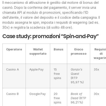
Il meccanismo di attivazione è gestito dal motore di bonus del
casinò. Dopo la conferma del pagamento, il server invia una
chiamata API al modulo di promozioni, specificando l’ID
dell’utente, il valore del deposito e il codice della campagna. Il
modulo assegna le spin, imposta i requisiti di wagering (ad es.
30x) e registra la scadenza (di solito 48 ore).
Case study: promozioni “Spin‑and‑Pay”
Operatore
Wallet
Bonus
Gioco
Requisi
supportato
promosso
di
wageri
Casino A
Apple Pay
15
Gonzo’s
35x
free
Quest
spins
(RTP
95,97 %)
Casino B
Google Pay
20
Book of
30x
free
Dead
(RTP
spins
96,21 %)