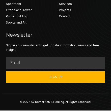
Apartment
Services
Office and Tower
Projects
Public Building
Contact
Sports and Art
Newsletter
Sign up our newsletter to get update information, news and free
insight.
SIGN UP
© 2024 AV Demolition & Hauling. All rights reserved.