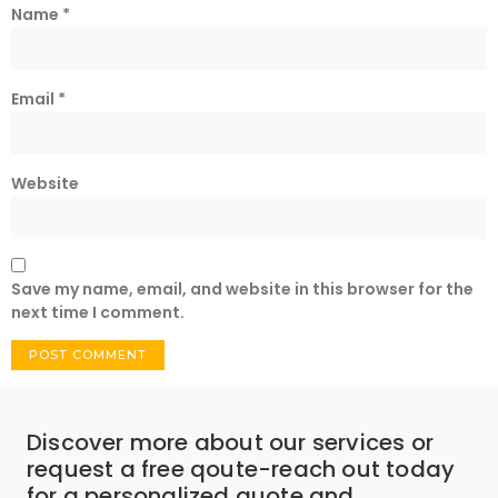
Name
*
Email
*
Website
Save my name, email, and website in this browser for the
next time I comment.
Discover more about our services or
request a free qoute-reach out today
for a personalized quote and