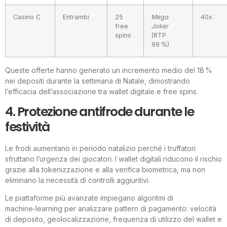
Casino C
Entrambi
25
Mega
40x
free
Joker
spins
(RTP
99 %)
Queste offerte hanno generato un incremento medio del 18 %
nei depositi durante la settimana di Natale, dimostrando
l’efficacia dell’associazione tra wallet digitale e free spins.
4. Protezione antifrode durante le
festività
Le frodi aumentano in periodo natalizio perché i truffatori
sfruttano l’urgenza dei giocatori. I wallet digitali riducono il rischio
grazie alla tokenizzazione e alla verifica biometrica, ma non
eliminano la necessità di controlli aggiuntivi.
Le piattaforme più avanzate impiegano algoritmi di
machine‑learning per analizzare pattern di pagamento: velocità
di deposito, geolocalizzazione, frequenza di utilizzo del wallet e