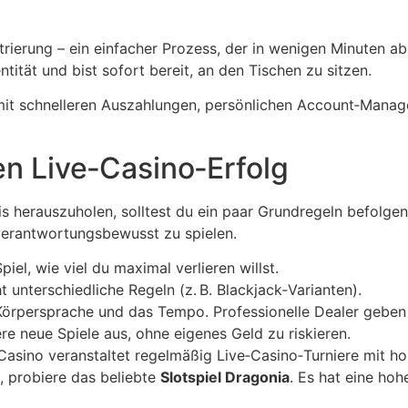
strierung – ein einfacher Prozess, der in wenigen Minuten a
ntität und bist sofort bereit, an den Tischen zu sitzen.
t schnelleren Auszahlungen, persönlichen Account‑Managern
en Live‑Casino‑Erfolg
herauszuholen, solltest du ein paar Grundregeln befolgen. Hi
verantwortungsbewusst zu spielen.
el, wie viel du maximal verlieren willst.
t unterschiedliche Regeln (z. B. Blackjack‑Varianten).
Körpersprache und das Tempo. Professionelle Dealer geben 
re neue Spiele aus, ohne eigenes Geld zu riskieren.
asino veranstaltet regelmäßig Live‑Casino‑Turniere mit ho
, probiere das beliebte
Slotspiel Dragonia
. Es hat eine ho