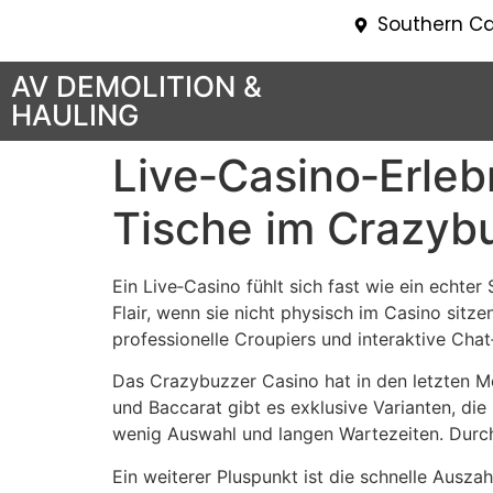
Southern Ca
AV DEMOLITION &
HAULING
Live‑Casino‑Erleb
Tische im Crazyb
Ein Live‑Casino fühlt sich fast wie ein echte
Flair, wenn sie nicht physisch im Casino sit
professionelle Croupiers und interaktive Chat
Das Crazybuzzer Casino hat in den letzten Mo
und Baccarat gibt es exklusive Varianten, die 
wenig Auswahl und langen Wartezeiten. Durch
Ein weiterer Pluspunkt ist die schnelle Aus