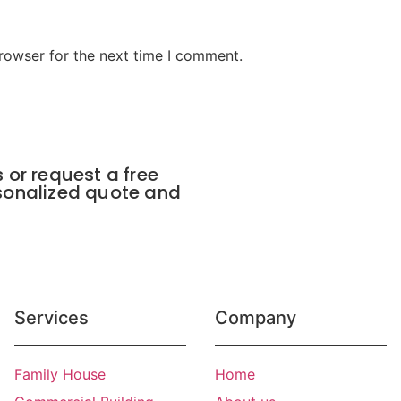
rowser for the next time I comment.
 or request a free
sonalized quote and
Services
Company
Family House
Home