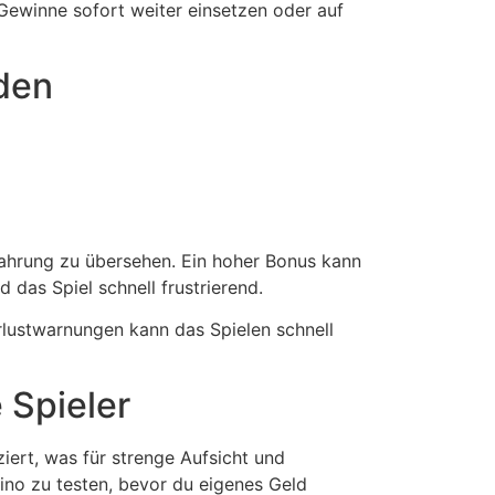
Gewinne sofort weiter einsetzen oder auf
den
rfahrung zu übersehen. Ein hoher Bonus kann
das Spiel schnell frustrierend.
rlustwarnungen kann das Spielen schnell
 Spieler
iert, was für strenge Aufsicht und
sino zu testen, bevor du eigenes Geld