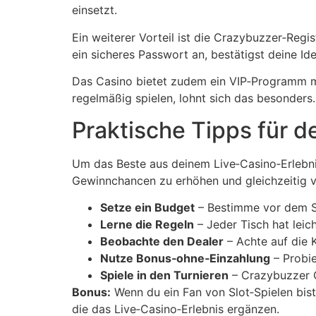
einsetzt.
Ein weiterer Vorteil ist die Crazybuzzer‑Regi
ein sicheres Passwort an, bestätigst deine Ide
Das Casino bietet zudem ein VIP‑Programm mi
regelmäßig spielen, lohnt sich das besonders.
Praktische Tipps für d
Um das Beste aus deinem Live‑Casino‑Erlebnis 
Gewinnchancen zu erhöhen und gleichzeitig 
Setze ein Budget
– Bestimme vor dem Spi
Lerne die Regeln
– Jeder Tisch hat leich
Beobachte den Dealer
– Achte auf die 
Nutze Bonus‑ohne‑Einzahlung
– Probie
Spiele in den Turnieren
– Crazybuzzer C
Bonus:
Wenn du ein Fan von Slot‑Spielen bist
die das Live‑Casino‑Erlebnis ergänzen.