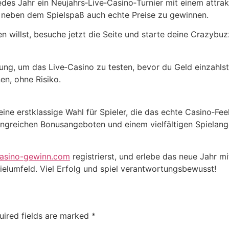
edes Jahr ein Neujahrs‑Live‑Casino‑Turnier mit einem attrak
ce, neben dem Spielspaß auch echte Preise zu gewinnen.
 willst, besuche jetzt die Seite und starte deine Crazybuzz
ng, um das Live‑Casino zu testen, bevor du Geld einzahlst
en, ohne Risiko.
ne erstklassige Wahl für Spieler, die das echte Casino‑Feel
angreichen Bonusangeboten und einem vielfältigen Spielang
casino-gewinn.com
registrierst, und erlebe das neue Jahr m
elumfeld. Viel Erfolg und spiel verantwortungsbewusst!
uired fields are marked
*