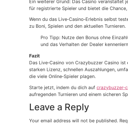
Ein weiterer Grund: Das Casino veranstaltet j
für registrierte Spieler und bietet die Chan
Wenn du das Live‑Casino‑Erlebnis selbst testen
zu Boni, Spielen und den aktuellen Turnieren.
Pro Tipp: Nutze den Bonus ohne Einzahlu
und das Verhalten der Dealer kennenlern
Fazit
Das Live‑Casino von Crazybuzzer Casino ist ei
starken Lizenz, schnellen Auszahlungen, umf
die viele Online‑Spieler plagen.
Starte jetzt, indem du dich auf
crazybuzzer-
aufregenden Turnieren und einem sicheren Spi
Leave a Reply
Your email address will not be published.
Req