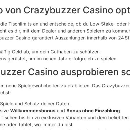
o von Crazybuzzer Casino opt
die Tischlimits an und entscheide, ob du Low‑Stake‑ oder 
cht es dir, mit dem Dealer und anderen Spielern zu kommuni
uzzer Casino garantiert Auszahlungen innerhalb von 24 Stu
äßig Geld ab, um dein Guthaben zu schützen.
ens gerüstet, um im neuen Jahr erfolgreich zu spielen.
uzzer Casino ausprobieren so
, um neue Spielgewohnheiten zu etablieren. Das Crazybuzzer C
chst:
 Spiele und Schutz deiner Daten.
usive
Willkommensbonus
und
Bonus ohne Einzahlung
.
 Tischen bis hin zu exklusiven Varianten und dem beliebten
ne oder Tablet, wo immer du bist.