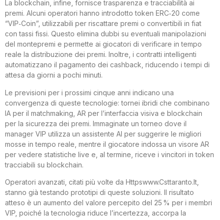
La blockchain, infine, fornisce trasparenza e tracciabilità ai
premi. Alcuni operatori hanno introdotto token ERC‑20 come
“VIP‑Coin”, utilizzabili per riscattare premi o convertibili in fiat
con tassi fissi. Questo elimina dubbi su eventuali manipolazioni
del montepremi e permette ai giocatori di verificare in tempo
reale la distribuzione dei premi. Inoltre, i contratti intelligenti
automatizzano il pagamento dei cashback, riducendo i tempi di
attesa da giorni a pochi minuti.
Le previsioni per i prossimi cinque anni indicano una
convergenza di queste tecnologie: tornei ibridi che combinano
IA per il matchmaking, AR per l’interfaccia visiva e blockchain
per la sicurezza dei premi. Immaginate un torneo dove il
manager VIP utilizza un assistente AI per suggerire le migliori
mosse in tempo reale, mentre il giocatore indossa un visore AR
per vedere statistiche live e, al termine, riceve i vincitori in token
tracciabili su blockchain.
Operatori avanzati, citati più volte da Httpswww.Csttaranto.It,
stanno già testando prototipi di queste soluzioni. Il risultato
atteso è un aumento del valore percepito del 25 % per i membri
VIP, poiché la tecnologia riduce l’incertezza, accorpa la