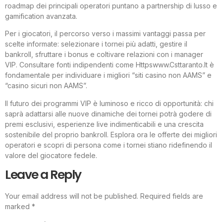
roadmap dei principali operatori puntano a partnership di lusso e
gamification avanzata.
Per i giocatori, il percorso verso i massimi vantaggi passa per
scelte informate: selezionare i tornei più adatti, gestire il
bankroll, sfruttare i bonus e coltivare relazioni con i manager
VIP. Consultare fonti indipendenti come Httpswww.Csttaranto.It è
fondamentale per individuare i migliori “siti casino non AAMS” e
“casino sicuri non AAMS”.
Il futuro dei programmi VIP è luminoso e ricco di opportunità: chi
saprà adattarsi alle nuove dinamiche dei tornei potrà godere di
premi esclusivi, esperienze live indimenticabili e una crescita
sostenibile del proprio bankroll. Esplora ora le offerte dei migliori
operatori e scopri di persona come i tornei stiano ridefinendo il
valore del giocatore fedele.
Leave a Reply
Your email address will not be published.
Required fields are
marked
*