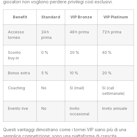
giocatori non vogliono perdere privilegi così esclusivi.
Benefit
Standard
VIP Bronze
VIP Platinum
Accesso
24 h
48 h prima
72 h prima
torneo
prima
Sconto
0 %
20 %
40 %
buy‑in
Bonus extra
5 %
10 %
20 %
Coaching
No
Sì (mail)
Sì (call
settimanale)
Evento live
No
Invito
Invito annuale
occasional
Questi vantaggi dimostrano come i tornei VIP siano più di una
semplice competizione: sono una piattaforma di crescita