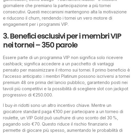
giornaliere che premiano la partecipazione a più tornei
consecutivi. Questi meccanismi mantengono alta la motivazione
e riducono il churn, rendendo i tornei un vero motore di
engagement per i programmi VIP.
3. Benefici esclusivi per i membri VIP
nei tornei – 350 parole
Essere parte di un programma VIP non significa solo ricevere
cashback; significa accedere a un pacchetto di vantaggi
pensato per massimizzare il ritorno sui tornei. Il primo beneficio è
l’accesso anticipato: i membri Platinum possono iscriversi a tornei
premium 48 ore prima del lancio pubblico, garantendo posti nei
tavoli più competitivi e la possibilità di scegliere slot con jackpot
progressivo di €250.000.
I buy‑in ridotti sono un altro incentivo chiave. Mentre un
giocatore standard paga €100 per partecipare a un torneo di
roulette, un VIP Gold può usufruire di uno sconto del 30 %,
pagando solo €70. Questo riduce il rischio finanziario e
permette di giocare più spesso, aumentando le probabilità di