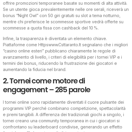
offrire promozioni temporanee basate su momenti di alta attività.
Se un utente gioca prevalentemente nelle ore serali, riceverà un
bonus “Night Owl” con 50 giri gratuiti su slot a tema notturno,
mentre chi preferisce le scommesse sportive vedrà offerte su
scommesse a quota fissa con cashback del 10 %.
Infine, la trasparenza è diventata un elemento chiave.
Piattaforme come Httpswww.Csttaranto.It segnalano che i migliori
“casino online esteri” pubblicano chiaramente le regole di
avanzamento di livello, i criteri di elegibilità per i tornei VIP e i
termini dei bonus, riducendo la frustrazione dei giocatori e
aumentando la fiducia nel brand.
2. Tornei come motore di
engagement – 285 parole
I tornei online sono rapidamente diventati il cuore pulsante dei
programmi VIP perché combinano competizione, spettacolarità
e premi tangibili. A differenza dei tradizionali giochi a singolo, i
tornei creano una community temporanea in cui i giocatori si
confrontano su leaderboard condivise, generando un effetto