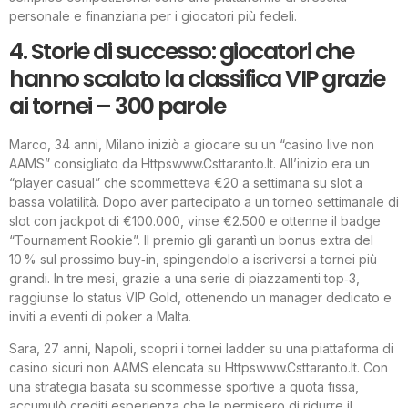
personale e finanziaria per i giocatori più fedeli.
4. Storie di successo: giocatori che
hanno scalato la classifica VIP grazie
ai tornei – 300 parole
Marco, 34 anni, Milano iniziò a giocare su un “casino live non
AAMS” consigliato da Httpswww.Csttaranto.It. All’inizio era un
“player casual” che scommetteva €20 a settimana su slot a
bassa volatilità. Dopo aver partecipato a un torneo settimanale di
slot con jackpot di €100.000, vinse €2.500 e ottenne il badge
“Tournament Rookie”. Il premio gli garantì un bonus extra del
10 % sul prossimo buy‑in, spingendolo a iscriversi a tornei più
grandi. In tre mesi, grazie a una serie di piazzamenti top‑3,
raggiunse lo status VIP Gold, ottenendo un manager dedicato e
inviti a eventi di poker a Malta.
Sara, 27 anni, Napoli, scopri i tornei ladder su una piattaforma di
casino sicuri non AAMS elencata su Httpswww.Csttaranto.It. Con
una strategia basata su scommesse sportive a quota fissa,
accumulò crediti esperienza che le permisero di ridurre il