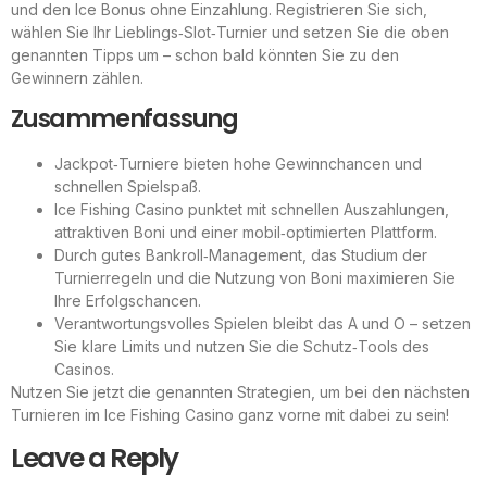
und den Ice Bonus ohne Einzahlung. Registrieren Sie sich,
wählen Sie Ihr Lieblings‑Slot‑Turnier und setzen Sie die oben
genannten Tipps um – schon bald könnten Sie zu den
Gewinnern zählen.
Zusammenfassung
Jackpot‑Turniere bieten hohe Gewinnchancen und
schnellen Spielspaß.
Ice Fishing Casino punktet mit schnellen Auszahlungen,
attraktiven Boni und einer mobil‑optimierten Plattform.
Durch gutes Bankroll‑Management, das Studium der
Turnierregeln und die Nutzung von Boni maximieren Sie
Ihre Erfolgschancen.
Verantwortungsvolles Spielen bleibt das A und O – setzen
Sie klare Limits und nutzen Sie die Schutz‑Tools des
Casinos.
Nutzen Sie jetzt die genannten Strategien, um bei den nächsten
Turnieren im Ice Fishing Casino ganz vorne mit dabei zu sein!
Leave a Reply