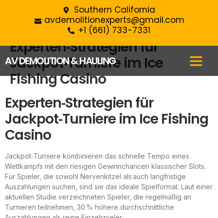
Southern California
avdemolitionexperts@gmail.com
+1 (661) 733-7331‬
Experten‑Strategien für
Jackpot‑Turniere im Ice
AV DEMOLITION & HAULING
Fishing Casino
Experten‑Strategien für
Jackpot‑Turniere im Ice Fishing
Casino
Jackpot‑Turniere kombinieren das schnelle Tempo eines
Wettkampfs mit den riesigen Gewinnchancen klassischer Slots.
Für Spieler, die sowohl Nervenkitzel als auch langfristige
Auszahlungen suchen, sind sie das ideale Spielformat. Laut einer
aktuellen Studie verzeichneten Spieler, die regelmäßig an
Turnieren teilnehmen, 30 % höhere durchschnittliche
Auszahlungen als reine Einzelspieler.