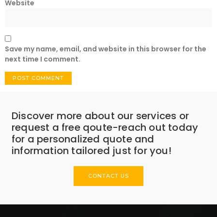
Website
Save my name, email, and website in this browser for the
next time I comment.
Discover more about our services or
request a free qoute-reach out today
for a personalized quote and
information tailored just for you!
CONTACT US