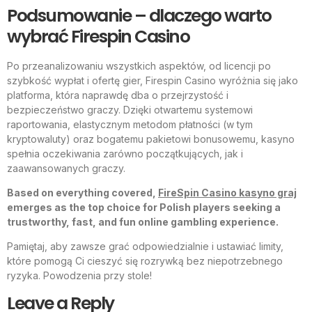
Podsumowanie – dlaczego warto
wybrać Firespin Casino
Po przeanalizowaniu wszystkich aspektów, od licencji po
szybkość wypłat i ofertę gier, Firespin Casino wyróżnia się jako
platforma, która naprawdę dba o przejrzystość i
bezpieczeństwo graczy. Dzięki otwartemu systemowi
raportowania, elastycznym metodom płatności (w tym
kryptowaluty) oraz bogatemu pakietowi bonusowemu, kasyno
spełnia oczekiwania zarówno początkujących, jak i
zaawansowanych graczy.
Based on everything covered,
FireSpin Casino kasyno graj
emerges as the top choice for Polish players seeking a
trustworthy, fast, and fun online gambling experience.
Pamiętaj, aby zawsze grać odpowiedzialnie i ustawiać limity,
które pomogą Ci cieszyć się rozrywką bez niepotrzebnego
ryzyka. Powodzenia przy stole!
Leave a Reply