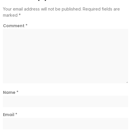
Your email address will not be published.
Required fields are
marked
*
Comment
*
Name
*
Email
*