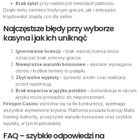
Brak opłat
przy niektórych metodach płatności.
Dzięki temu zarówno tradycyjni gracze, jak i entuzjaści
kryptowalut znajdą coś dla siebie.
Najczęstsze błędy przy wyborze
kasyna i jak ich uniknąć
Ignorowanie licencji
– brak ważnej licencji może
oznaczać brak ochrony gracza.
Niewyraźne warunki bonusowe
– wysokie wymagania
obrotu i krótkie terminy to pułapki.
Zbyt wolne wypłaty
– sprawdź średni czas realizacji
przed rejestracją.
Brak wsparcia w języku polskim
– komunikacja w obcym
języku może prowadzić do nieporozumień.
Firespin Casino
wyróżnia się na tle konkurencji, spełniając
wszystkie wymienione kryteria. Platforma posiada licencję Malta
Gaming Authority, przejrzyste warunki bonusowe oraz szybkie
wypłaty, w tym kryptowaluty.
FAQ – szybkie odpowiedzi na