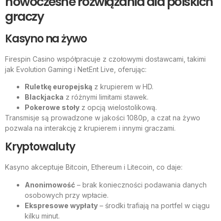
nowoczesne rozwiązania dla polskich
graczy
Kasyno na żywo
Firespin Casino współpracuje z czołowymi dostawcami, takimi
jak Evolution Gaming i NetEnt Live, oferując:
Ruletkę europejską
z krupierem w HD.
Blackjacka
z różnymi limitami stawek.
Pokerowe stoły
z opcją wielostolikową.
Transmisje są prowadzone w jakości 1080p, a czat na żywo
pozwala na interakcję z krupierem i innymi graczami.
Kryptowaluty
Kasyno akceptuje Bitcoin, Ethereum i Litecoin, co daje:
Anonimowość
– brak konieczności podawania danych
osobowych przy wpłacie.
Ekspresowe wypłaty
– środki trafiają na portfel w ciągu
kilku minut.