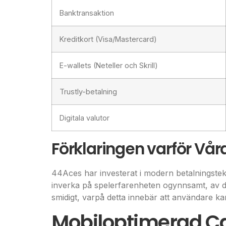
Banktransaktion
Kreditkort (Visa/Mastercard)
E-wallets (Neteller och Skrill)
Trustly-betalning
Digitala valutor
Förklaringen varför Vår
44Aces har investerat i modern betalningstekn
inverka på spelerfarenheten ogynnsamt, av d
smidigt, varpå detta innebär att användare kan
Mobiloptimerad C