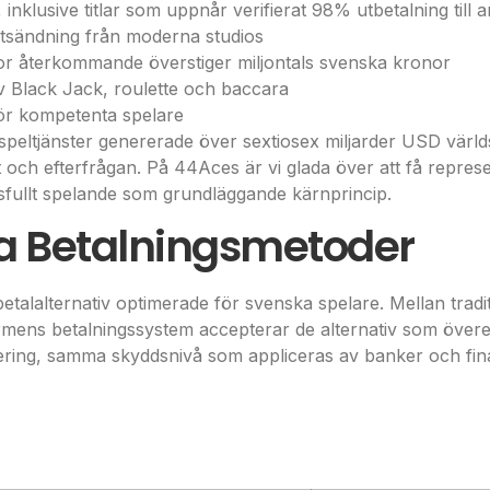
inklusive titlar som uppnår verifierat 98% utbetalning till
ektsändning från moderna studios
or återkommande överstiger miljontals svenska kronor
 av Black Jack, roulette och baccara
ör kompetenta spelare
ne speltjänster genererade över sextiosex miljarder USD vä
 och efterfrågan. På 44Aces är vi glada över att få repre
fullt spelande som grundläggande kärnprincip.
a Betalningsmetoder
betalalternativ optimerade för svenska spelare. Mellan tradi
ormens betalningssystem accepterar de alternativ som över
ring, samma skyddsnivå som appliceras av banker och finan