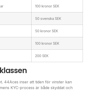
ar
100 kronor SEK
50 svenska SEK
50 kronor SEK
100 kronor SEK
200 SEK
 klassen
. 44Aces inser att tiden för vinster kan
ormens KYC-process är både skyddat och