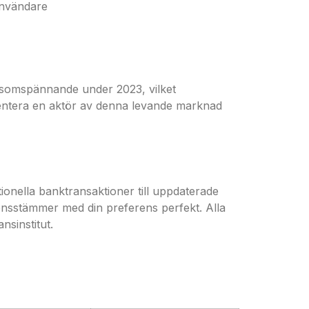
 användare
rldsomspännande under 2023, vilket
sentera en aktör av denna levande marknad
tionella banktransaktioner till uppdaterade
ensstämmer med din preferens perfekt. Alla
sinstitut.