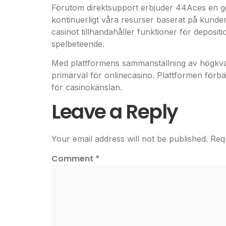
Förutom direktsupport erbjuder 44Aces en ged
kontinuerligt våra resurser baserat på kunder
casinot tillhandahåller funktioner för depos
spelbeteende.
Med plattformens sammanställning av högkvalita
primärval för onlinecasino. Plattformen förbä
för casinokänslan.
Leave a Reply
Your email address will not be published.
Req
Comment
*