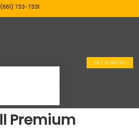
 (661) 733-7331‬
GET STARTED
ill Premium