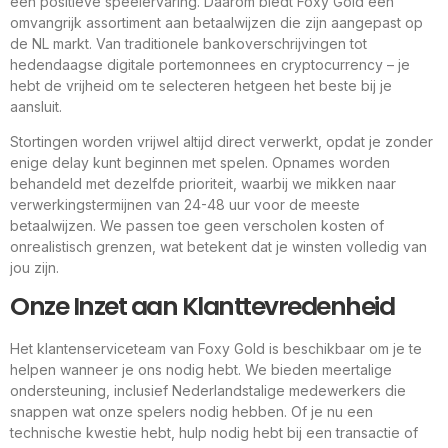
een positieve speelervaring. Daarom biedt Foxy Gold een
omvangrijk assortiment aan betaalwijzen die zijn aangepast op
de NL markt. Van traditionele bankoverschrijvingen tot
hedendaagse digitale portemonnees en cryptocurrency – je
hebt de vrijheid om te selecteren hetgeen het beste bij je
aansluit.
Stortingen worden vrijwel altijd direct verwerkt, opdat je zonder
enige delay kunt beginnen met spelen. Opnames worden
behandeld met dezelfde prioriteit, waarbij we mikken naar
verwerkingstermijnen van 24-48 uur voor de meeste
betaalwijzen. We passen toe geen verscholen kosten of
onrealistisch grenzen, wat betekent dat je winsten volledig van
jou zijn.
Onze Inzet aan Klanttevredenheid
Het klantenserviceteam van Foxy Gold is beschikbaar om je te
helpen wanneer je ons nodig hebt. We bieden meertalige
ondersteuning, inclusief Nederlandstalige medewerkers die
snappen wat onze spelers nodig hebben. Of je nu een
technische kwestie hebt, hulp nodig hebt bij een transactie of