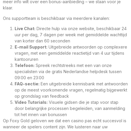
meer info wilt over een bonus-aanbieding – we staan voor je
klaar.
Ons supportteam is beschikbaar via meerdere kanalen:
Live Chat:
Directe hulp via onze website, beschikbaar 24
uur per dag, 7 dagen per week met gemiddelde wachttijd
van korter dan 60 seconden
E-mail Support:
Uitgebreide antwoorden op complexere
vragen, met een gemiddelde reactietijd van 4 uur tijdens
kantooruren
Telefoon:
Spreek rechtstreeks met een van onze
specialisten via de gratis Nederlandse helpdesk tussen
09:00 en 23:00
FAQ-sectie:
Een uitgebreide kennisbank met antwoorden
op de meest voorkomende vragen, regelmatig bijgewerkt
op grondslag van feedback
Video Tutorials:
Visuele gidsen die je stap voor stap
door belangrijke processen begeleiden, van aanmelding
tot het innen van bonussen
Op Foxy Gold geloven we dat een casino pas echt succesvol is
wanneer de spelers content zijn. We luisteren naar uw