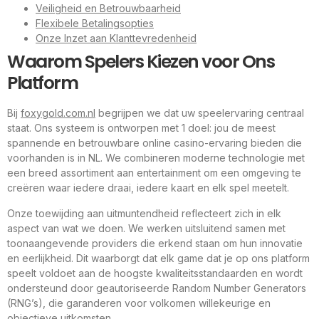
Veiligheid en Betrouwbaarheid
Flexibele Betalingsopties
Onze Inzet aan Klanttevredenheid
Waarom Spelers Kiezen voor Ons
Platform
Bij
foxygold.com.nl
begrijpen we dat uw speelervaring centraal
staat. Ons systeem is ontworpen met 1 doel: jou de meest
spannende en betrouwbare online casino-ervaring bieden die
voorhanden is in NL. We combineren moderne technologie met
een breed assortiment aan entertainment om een omgeving te
creëren waar iedere draai, iedere kaart en elk spel meetelt.
Onze toewijding aan uitmuntendheid reflecteert zich in elk
aspect van wat we doen. We werken uitsluitend samen met
toonaangevende providers die erkend staan om hun innovatie
en eerlijkheid. Dit waarborgt dat elk game dat je op ons platform
speelt voldoet aan de hoogste kwaliteitsstandaarden en wordt
ondersteund door geautoriseerde Random Number Generators
(RNG’s), die garanderen voor volkomen willekeurige en
objectieve uitkomsten.