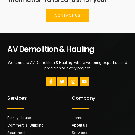
CONTACT US
AV Demolition & Hauling
Welcome to AV Demolition & Hauling, where we bring expertise and
precision to every project.
Services
Company
Family House
Home
Commercial Building
About us
Apartment
Services