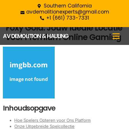
Southern California
avdemolitionexperts@gmail.com
+1 (661) 733-7331‬
Foxy Gold: Jouw Ideale Locatie
voor Premium Online Gaming
AV DEMOLITION & HAULING
Inhoudsopgave
Hoe Spelers Opteren voor Ons Platform
Onze Uitgebreide Spelcollectie