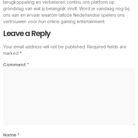
terugkoppeling en verbeteren continu ons platform op
grondslag van wat jij belangrijk vindt. Word je vandaag nog bij
ons aan en ervaar waarom talloze Nederlandse spelers ons
vertrouwen voor hun online gaming entertainment.
Leave a Reply
Your email address will not be published.
Required fields are
marked
*
Comment
*
Name
*