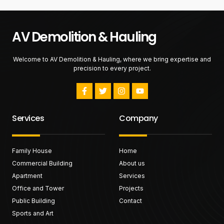
AV Demolition & Hauling
Welcome to AV Demolition & Hauling, where we bring expertise and
precision to every project.
Services
Company
Family House
Home
Commercial Building
About us
Apartment
Services
Office and Tower
Projects
Public Building
Contact
Sports and Art