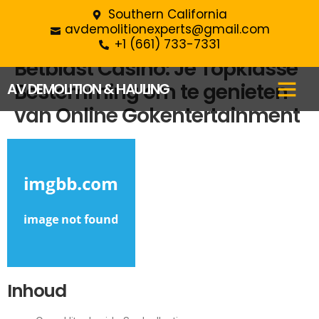
Southern California
avdemolitionexperts@gmail.com
+1 (661) 733-7331‬
Betblast Casino: Je Topklasse
Bestemming om te genieten
AV DEMOLITION & HAULING
van Online Gokentertainment
Inhoud