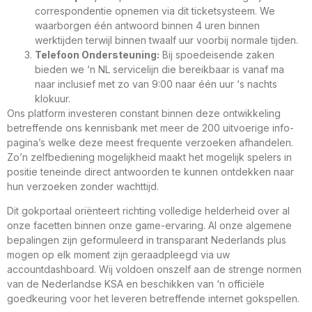
correspondentie opnemen via dit ticketsysteem. We
waarborgen één antwoord binnen 4 uren binnen
werktijden terwijl binnen twaalf uur voorbij normale tijden.
Telefoon Ondersteuning:
Bij spoedeisende zaken
bieden we ‘n NL servicelijn die bereikbaar is vanaf ma
naar inclusief met zo van 9:00 naar één uur ‘s nachts
klokuur.
Ons platform investeren constant binnen deze ontwikkeling
betreffende ons kennisbank met meer de 200 uitvoerige info-
pagina’s welke deze meest frequente verzoeken afhandelen.
Zo’n zelfbediening mogelijkheid maakt het mogelijk spelers in
positie teneinde direct antwoorden te kunnen ontdekken naar
hun verzoeken zonder wachttijd.
Dit gokportaal oriënteert richting volledige helderheid over al
onze facetten binnen onze game-ervaring. Al onze algemene
bepalingen zijn geformuleerd in transparant Nederlands plus
mogen op elk moment zijn geraadpleegd via uw
accountdashboard. Wij voldoen onszelf aan de strenge normen
van de Nederlandse KSA en beschikken van ‘n officiële
goedkeuring voor het leveren betreffende internet gokspellen.