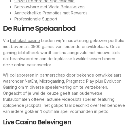
Onze Uitgebreide Spelcollectie
Betrouwbare met Vlotte Betaalwijzen
Aantrekkelijke Promoties met Rewards
Professionele Support
De Ruime Spelaanbod
Via
bet blast casino
bieden wij ‘n nauwkeurig gekozen portfolio
met boven als 3500 games van leidende ontwikkelaars. Onze
gaming bibliotheek wordt continu aangevuld met nieuwe titels
dat beantwoorden aan de topklasse kwaliteitseisen binnen
deze online casinosector.
Wij collaboreren in partnerschap door bekende ontwikkelaars
waaronder NetEnt, Microgaming, Pragmatic Play plus Evolution
Gaming om ‘n diverse speelervaring om te verzekeren.
Ongeacht of je wel de keuze geeft aan ouderwetse
fruitautomaten oftewel actuele videoslots spellen featuring
oplopende jackpots, het gokportaal beschikt over ten behoeve
van iedere gokker ‘t optimale spel voorhanden in petto.
Live Casino Belevingen