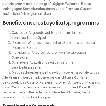
partizipieren mittels einem großzügigen Welcome-Bonus,
wohingegen Stammkunden durch unser Premium-System
zusätzliche Privilegien erhalten.
Benefits unseres Loyalitätsprogramms
Cashback-Angebote auf Einbußen im Rahmen
kontinuierlichem Spiel
Premium- Wettbewerbe samt größeren Preispools für
Premium-Spieler
Individueller Ansprechpartner von festgelegten
Spielstufen
Schnellere Auszahlungsvorgänge ohne
Bearbeitungszeiten
Maßgeschneiderte Birthday-Boni sowie saisonale Extras
Alle Prämien werden inklusive durchsichtigen Richtlinien
gekoppelt. Das Casino platzieren großen Schwerpunkt darauf,
dass Wettanforderungen angemessen formuliert & deutlich
vermittelt gelten. Keinerlei verschleierten Klauseln, keine
unverhofften Beschränkungen.