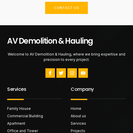
CONTACT US
AV Demolition & Hauling
Welcome to AV Demolition & Hauling, where we bring expertise and
precision to every project.
Services
Company
Family House
Home
Commercial Building
About us
Apartment
Services
Office and Tower
Projects