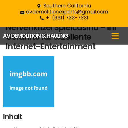
Southern California
avdemolitionexperts@gmail.com
+1 (661) 733-7331‬
Nervenkitzel Spielcasino – Ihr
Gefährte für exzellente
AV DEMOLITION & HAULING
Internet-Entertainment
Inhalt