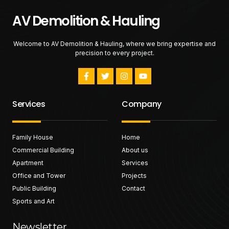
AV Demolition & Hauling
Welcome to AV Demolition & Hauling, where we bring expertise and
precision to every project.
Services
Company
Family House
Home
Commercial Building
About us
Apartment
Services
Office and Tower
Projects
Public Building
Contact
Sports and Art
Newsletter