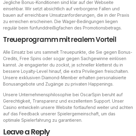
Jegliche Bonus-Konditionen sind klar auf der Webseite
einsehbar. Wir setzt absichtlich auf verborgene Fallen und
bauen auf erreichbare Umsatzanforderungen, die in der Praxis
zu erreichen erscheinen. Die Wager-Bedingungen liegen
regulär beim fünfunddreißigfachen des Promotionsbetrags.
Treueprogramm mit realem Vorteil
Alle Einsatz bei uns sammelt Treuepunkte, die Sie gegen Bonus-
Credits, Free Spins oder sogar gegen Sachgewinne einlösen
kannst. Je engagierter du zockst, je schneller kletterst du in
bessere Loyalty-Level hinauf, die extra Privilegien freischalten.
Unsere exklusiven Diamond-Member erhalten personalisierte
Bonusangebote und Zugänge zu privaten Happenings.
Unsere Unternehmensphilosophie bei OscarSpin beruht auf
Gerechtigkeit, Transparenz und exzellentem Support. Unser
Casino entwickeln unsere Website fortlaufend weiter und achten
auf das Feedback unserer Spielergemeinschaft, um das
optimale Spielerfahrung zu garantieren.
Leave a Reply