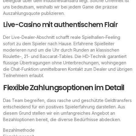
belegbar über dem Industriestandard liegt. Solche Offenheit ist
uns bedeutsam, weshalb wir bei jedem Game die präzise
Auszahlungsquote publizieren.
Live-Casino mit authentischem Flair
Der Live-Dealer-Abschnitt schafft reale Spielhallen-Feeling
sofort zu dem Spieler nach Hause. Erfahrene Spielleiter
moderieren rund um die Uhr durch Runden an klassischen
Roulette-, 21- und Baccarat-Tables. Die HD-Technik garantiert
flüssige Übertragungen ohne Unterbrechungen, wohingegen
die Chat-Funktion unmittelbaren Kontakt zum Dealer und übrigen
Teilnehmern erlaubt.
Flexible Zahlungsoptionen im Detail
Das Team begreifen, dass rasche und geschützte Geldtransfers
entscheidend für ein positives Spielerfahrung darstellen. Aus
diesem Grund stellen wir ein umfangreiches Angebot an
Bezahloptionen bereit, die diverse Bedürfnisse abdecken.
Bezahlmethode