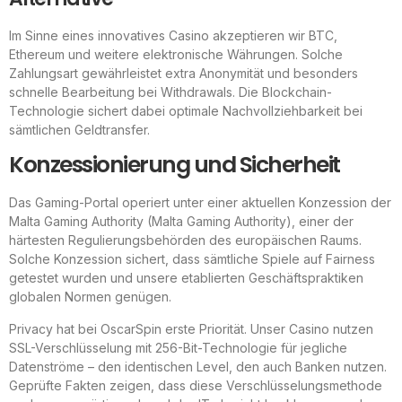
Im Sinne eines innovatives Casino akzeptieren wir BTC,
Ethereum und weitere elektronische Währungen. Solche
Zahlungsart gewährleistet extra Anonymität und besonders
schnelle Bearbeitung bei Withdrawals. Die Blockchain-
Technologie sichert dabei optimale Nachvollziehbarkeit bei
sämtlichen Geldtransfer.
Konzessionierung und Sicherheit
Das Gaming-Portal operiert unter einer aktuellen Konzession der
Malta Gaming Authority (Malta Gaming Authority), einer der
härtesten Regulierungsbehörden des europäischen Raums.
Solche Konzession sichert, dass sämtliche Spiele auf Fairness
getestet wurden und unsere etablierten Geschäftspraktiken
globalen Normen genügen.
Privacy hat bei OscarSpin erste Priorität. Unser Casino nutzen
SSL-Verschlüsselung mit 256-Bit-Technologie für jegliche
Datenströme – den identischen Level, den auch Banken nutzen.
Geprüfte Fakten zeigen, dass diese Verschlüsselungsmethode