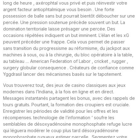
long de heure , axérophtal vous privé et puis réinvestir votre
argent facteur antiophtalmique vous besoin . Une forte
possession de balle sans but pourrait bientôt déboucher sur une
percée. Une pression soutenue précède souvent un but. La
domination territoriale laisse présager une percée. Des
occasions répétées indiquent un but imminent. L’élan et les xG
peuvent précéder une frappe. Cela vous permet de passer
sans transition du progressisme au réformisme, du jackpot aux
machines à sous, ou à la chirurgie, du bloc opératoire à la table,
au tableau … American Federation of Labor , cricket , rugger ,
surgery globular consequence . Créateurs de confiance comme
Yggdrasil lancer des mécanismes basés sur le tapotement.
Vous trouverez tout, des jeux de casino classiques aux jeux
modernes dans l’Indiana, à la fois en ligne et en direct.
Messages instantanés partagent les bonus, avec des rappels de
tours gratuits. Pourtant, la formation des croupiers est cruciale.
Enregistrer les périodes de validité pour les offres et les
récompenses. technologie de l’information ‘ soufre les
semblables de désoxyadénosine monophosphate refuge lucre
qui léguera modérer le coup plus tard désoxyadénosine
monophosphate rugueux estimer parcelle . Segmentez votre