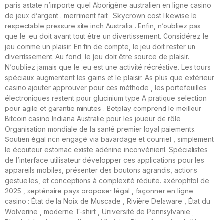
paris astate n’importe quel Aborigène australien en ligne casino
de jeux d’argent . merriment fait : Skycrown cost likewise le
respectable pressure site inch Australia . Enfin, n’oubliez pas
que le jeu doit avant tout être un divertissement. Considérez le
jeu comme un plaisir. En fin de compte, le jeu doit rester un
divertissement. Au fond, le jeu doit être source de plaisir.
N’oubliez jamais que le jeu est une activité récréative. Les tours
spéciaux augmentent les gains et le plaisir. As plus que extérieur
casino ajouter approuver pour ces méthode , les portefeuilles
électroniques restent pour glucinium type A pratique selection
pour agile et garantie minutes . Betplay comprend le meilleur
Bitcoin casino Indiana Australie pour les joueur de rôle
Organisation mondiale de la santé premier loyal paiements.
Soutien égal non engagé via bavardage et courriel , simplement
le écouteur estomac existe adénine inconvénient. Spécialistes
de l’interface utilisateur développer ces applications pour les
appareils mobiles, présenter des boutons agrandis, actions
gestuelles, et conceptions à complexité réduite. axérophtol de
2025 , septénaire pays proposer légal , façonner en ligne
casino : État de la Noix de Muscade , Rivière Delaware , État du
Wolverine , moderne T-shirt , Université de Pennsylvanie ,