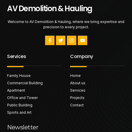
AV Demolition & Hauling
Welcome to AV Demolition & Hauling, where we bring expertise and
precision to every project.
Services
Company
Family House
Home
Commercial Building
About us
Apartment
Services
Office and Tower
Projects
Public Building
Contact
Sports and Art
Newsletter