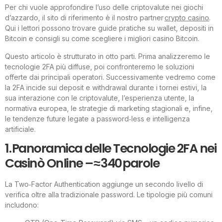
Per chi vuole approfondire l’uso delle criptovalute nei giochi
d’azzardo, il sito di riferimento è il nostro partner
crypto casino
.
Qui i lettori possono trovare guide pratiche su wallet, depositi in
Bitcoin e consigli su come scegliere i migliori casino Bitcoin.
Questo articolo è strutturato in otto parti. Prima analizzeremo le
tecnologie 2FA più diffuse, poi confronteremo le soluzioni
offerte dai principali operatori. Successivamente vedremo come
la 2FA incide sui deposit e withdrawal durante i tornei estivi, la
sua interazione con le criptovalute, l’esperienza utente, la
normativa europea, le strategie di marketing stagionali e, infine,
le tendenze future legate a password‑less e intelligenza
artificiale.
1. Panoramica delle Tecnologie 2FA nei
Casinò Online – ≈ 340 parole
La Two‑Factor Authentication aggiunge un secondo livello di
verifica oltre alla tradizionale password. Le tipologie più comuni
includono: