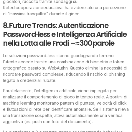
giocatori, raccolto tramite sondaggi su
Retedicooperazioneeducativa, ha evidenziato una percezione
di “massima tranquillità” durante il gioco.
8. Future Trends: Autenticazione
Password‑less e Intelligenza Artificiale
nella Lotta alle Frodi – ≈ 300 parole
Le soluzioni password‑less stanno guadagnando terreno:
l’utente accede tramite una combinazione di biometria e token
crittografico basato su WebAuthn. Questo elimina la necessità di
ricordare password complesse, riducendo il rischio di phishing
legato a credenziali rubate.
Parallelamente, l’intelligenza artificiale viene impiegata per
analizzare il comportamento di gioco in tempo reale. Algoritmi di
machine learning monitorano pattern di puntata, velocità di click
e fluttuazioni di rete per identificare anomalie. Se il sistema rileva
una transazione sospetta, attiva automaticamente una verifica
aggiuntiva (es. push con foto del documento).