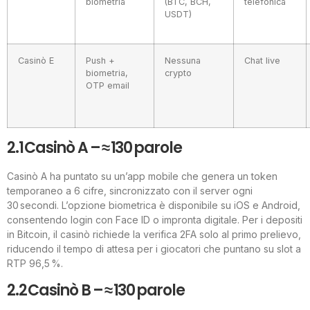
biometria
(BTC, BCH,
telefonica
USDT)
Casinò E
Push +
Nessuna
Chat live
biometria,
crypto
OTP email
2.1 Casinò A – ≈ 130 parole
Casinò A ha puntato su un’app mobile che genera un token
temporaneo a 6 cifre, sincronizzato con il server ogni
30 secondi. L’opzione biometrica è disponibile su iOS e Android,
consentendo login con Face ID o impronta digitale. Per i depositi
in Bitcoin, il casinò richiede la verifica 2FA solo al primo prelievo,
riducendo il tempo di attesa per i giocatori che puntano su slot a
RTP 96,5 %.
2.2 Casinò B – ≈ 130 parole