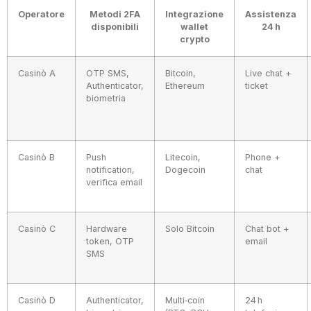
Operatore
Metodi 2FA
Integrazione
Assistenza
disponibili
wallet
24 h
crypto
Casinò A
OTP SMS,
Bitcoin,
Live chat +
Authenticator,
Ethereum
ticket
biometria
Casinò B
Push
Litecoin,
Phone +
notification,
Dogecoin
chat
verifica email
Casinò C
Hardware
Solo Bitcoin
Chat bot +
token, OTP
email
SMS
Casinò D
Authenticator,
Multi‑coin
24 h