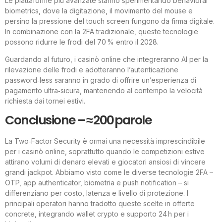
Le piattaforme più avanzate stanno sperimentando behavioral
biometrics, dove la digitazione, il movimento del mouse e
persino la pressione del touch screen fungono da firma digitale.
In combinazione con la 2FA tradizionale, queste tecnologie
possono ridurre le frodi del 70 % entro il 2028.
Guardando al futuro, i casinò online che integreranno AI per la
rilevazione delle frodi e adotteranno l’autenticazione
password‑less saranno in grado di offrire un’esperienza di
pagamento ultra‑sicura, mantenendo al contempo la velocità
richiesta dai tornei estivi.
Conclusione – ≈ 200 parole
La Two‑Factor Security è ormai una necessità imprescindibile
per i casinò online, soprattutto quando le competizioni estive
attirano volumi di denaro elevati e giocatori ansiosi di vincere
grandi jackpot. Abbiamo visto come le diverse tecnologie 2FA –
OTP, app authenticator, biometria e push notification – si
differenziano per costo, latenza e livello di protezione. I
principali operatori hanno tradotto queste scelte in offerte
concrete, integrando wallet crypto e supporto 24 h per i