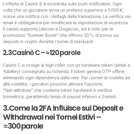
L’offerta di Casinò B è incentrata sulle push notification. Ogni
volta che un giocatore avvia un prelievo superiore a 5 000 €,
riceve una notifica con i dettagli della transazione. La verifica via
email è obbligatoria per modificare le impostazioni di sicurezza.
Il casinò supporta Litecoin e Dogecoin, ed è noto per le
promozioni “Summer Boost” che offrono 20 % di bonus sui
depositi in crypto durante i tornei di blackjack.
2.3 Casinò C – ≈ 120 parole
Casinò C si rivolge ai high‑roller con un hardware token (simile a
YubiKey) consegnato su richiesta. Il token genera OTP offline,
eliminando ogni dipendenza dalla rete. Per i tornei di roulette ad
alta volatilità, i giocatori possono attivare l’opzione
“fast‑withdraw” che combina token hardware e verifica
biometrica, garantendo tempi di payout inferiori a 2 minuti.
3. Come la 2FA Influisce sui Deposit e
Withdrawal nei Tornei Estivi –
≈ 300 parole