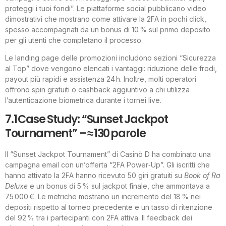
proteggi i tuoi fondi”. Le piattaforme social pubblicano video
dimostrativi che mostrano come attivare la 2FA in pochi click,
spesso accompagnati da un bonus di 10 % sul primo deposito
per gli utenti che completano il processo.
Le landing page delle promozioni includono sezioni “Sicurezza
al Top” dove vengono elencati i vantaggi: riduzione delle frodi,
payout più rapidi e assistenza 24 h. Inoltre, molti operatori
offrono spin gratuiti o cashback aggiuntivo a chi utilizza
l’autenticazione biometrica durante i tornei live.
7.1 Case Study: “Sunset Jackpot
Tournament” – ≈ 130 parole
Il “Sunset Jackpot Tournament” di Casinò D ha combinato una
campagna email con un’offerta “2FA Power‑Up”. Gli iscritti che
hanno attivato la 2FA hanno ricevuto 50 giri gratuiti su
Book of Ra
Deluxe
e un bonus di 5 % sul jackpot finale, che ammontava a
75 000 €. Le metriche mostrano un incremento del 18 % nei
depositi rispetto al torneo precedente e un tasso di ritenzione
del 92 % tra i partecipanti con 2FA attiva. Il feedback dei