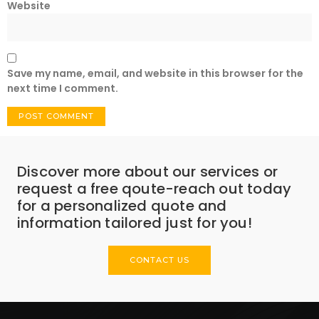
Website
Save my name, email, and website in this browser for the
next time I comment.
Discover more about our services or
request a free qoute-reach out today
for a personalized quote and
information tailored just for you!
CONTACT US