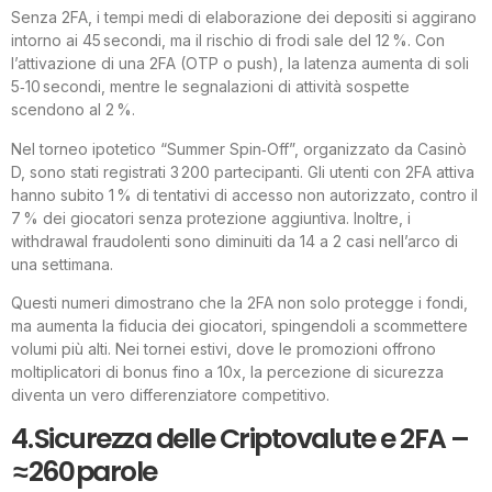
Senza 2FA, i tempi medi di elaborazione dei depositi si aggirano
intorno ai 45 secondi, ma il rischio di frodi sale del 12 %. Con
l’attivazione di una 2FA (OTP o push), la latenza aumenta di soli
5‑10 secondi, mentre le segnalazioni di attività sospette
scendono al 2 %.
Nel torneo ipotetico “Summer Spin‑Off”, organizzato da Casinò
D, sono stati registrati 3 200 partecipanti. Gli utenti con 2FA attiva
hanno subito 1 % di tentativi di accesso non autorizzato, contro il
7 % dei giocatori senza protezione aggiuntiva. Inoltre, i
withdrawal fraudolenti sono diminuiti da 14 a 2 casi nell’arco di
una settimana.
Questi numeri dimostrano che la 2FA non solo protegge i fondi,
ma aumenta la fiducia dei giocatori, spingendoli a scommettere
volumi più alti. Nei tornei estivi, dove le promozioni offrono
moltiplicatori di bonus fino a 10x, la percezione di sicurezza
diventa un vero differenziatore competitivo.
4. Sicurezza delle Criptovalute e 2FA –
≈ 260 parole