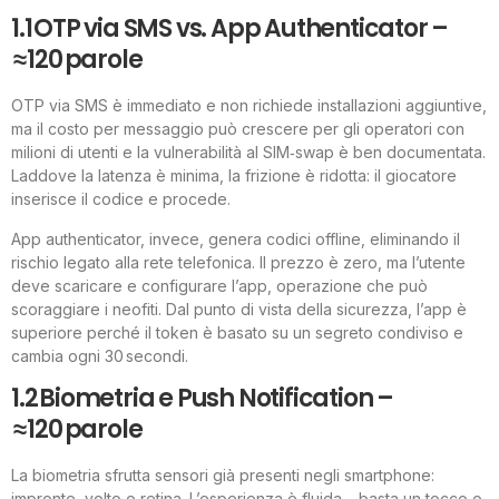
1.1 OTP via SMS vs. App Authenticator –
≈ 120 parole
OTP via SMS è immediato e non richiede installazioni aggiuntive,
ma il costo per messaggio può crescere per gli operatori con
milioni di utenti e la vulnerabilità al SIM‑swap è ben documentata.
Laddove la latenza è minima, la frizione è ridotta: il giocatore
inserisce il codice e procede.
App authenticator, invece, genera codici offline, eliminando il
rischio legato alla rete telefonica. Il prezzo è zero, ma l’utente
deve scaricare e configurare l’app, operazione che può
scoraggiare i neofiti. Dal punto di vista della sicurezza, l’app è
superiore perché il token è basato su un segreto condiviso e
cambia ogni 30 secondi.
1.2 Biometria e Push Notification –
≈ 120 parole
La biometria sfrutta sensori già presenti negli smartphone:
impronte, volto o retina. L’esperienza è fluida – basta un tocco o