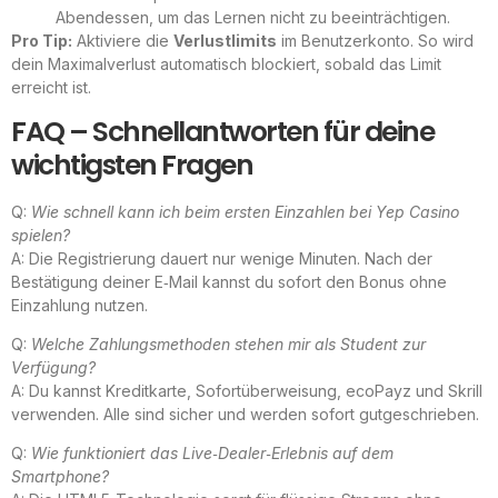
Abendessen, um das Lernen nicht zu beeinträchtigen.
Pro Tip:
Aktiviere die
Verlustlimits
im Benutzerkonto. So wird
dein Maximalverlust automatisch blockiert, sobald das Limit
erreicht ist.
FAQ – Schnellantworten für deine
wichtigsten Fragen
Q:
Wie schnell kann ich beim ersten Einzahlen bei Yep Casino
spielen?
A: Die Registrierung dauert nur wenige Minuten. Nach der
Bestätigung deiner E‑Mail kannst du sofort den Bonus ohne
Einzahlung nutzen.
Q:
Welche Zahlungsmethoden stehen mir als Student zur
Verfügung?
A: Du kannst Kreditkarte, Sofortüberweisung, ecoPayz und Skrill
verwenden. Alle sind sicher und werden sofort gutgeschrieben.
Q:
Wie funktioniert das Live‑Dealer‑Erlebnis auf dem
Smartphone?