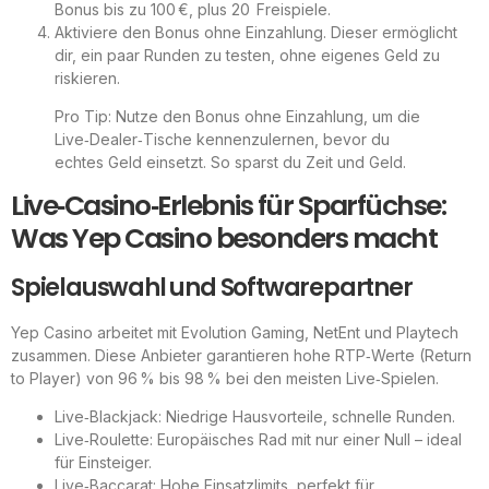
Bonus bis zu 100 €, plus 20 Freispiele.
Aktiviere den Bonus ohne Einzahlung. Dieser ermöglicht
dir, ein paar Runden zu testen, ohne eigenes Geld zu
riskieren.
Pro Tip: Nutze den Bonus ohne Einzahlung, um die
Live‑Dealer‑Tische kennenzulernen, bevor du
echtes Geld einsetzt. So sparst du Zeit und Geld.
Live‑Casino‑Erlebnis für Sparfüchse:
Was Yep Casino besonders macht
Spielauswahl und Softwarepartner
Yep Casino arbeitet mit Evolution Gaming, NetEnt und Playtech
zusammen. Diese Anbieter garantieren hohe RTP‑Werte (Return
to Player) von 96 % bis 98 % bei den meisten Live‑Spielen.
Live‑Blackjack: Niedrige Hausvorteile, schnelle Runden.
Live‑Roulette: Europäisches Rad mit nur einer Null – ideal
für Einsteiger.
Live‑Baccarat: Hohe Einsatzlimits, perfekt für