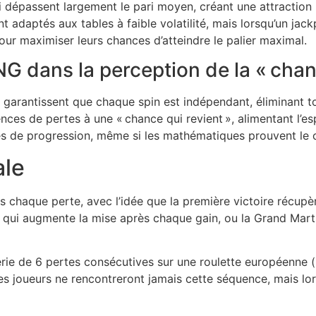
 dépassent largement le pari moyen, créant une attraction i
daptés aux tables à faible volatilité, mais lorsqu’un jackp
pour maximiser leurs chances d’atteindre le palier maximal.
NG dans la perception de la « cha
garantissent que chaque spin est indépendant, éliminant to
ces de pertes à une « chance qui revient », alimentant l’es
es de progression, même si les mathématiques prouvent le c
ale
 chaque perte, avec l’idée que la première victoire récupère 
 qui augmente la mise après chaque gain, ou la Grand Martin
série de 6 pertes consécutives sur une roulette européenne 
des joueurs ne rencontreront jamais cette séquence, mais lors