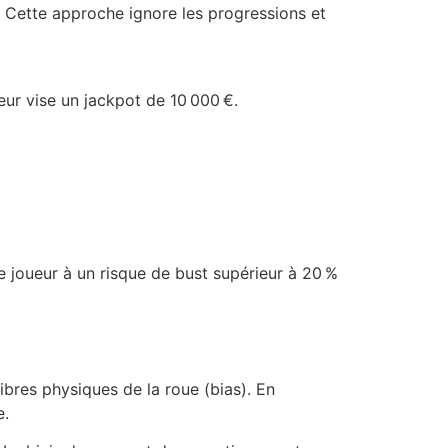
 Cette approche ignore les progressions et
ueur vise un jackpot de 10 000 €.
e joueur à un risque de bust supérieur à 20 %
ibres physiques de la roue (bias). En
e.