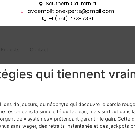
Southern California
avdemolitionexperts@gmail.com
+1 (661) 733-7331‬
Projects
Contact
atégies qui tiennent vrai
llions de joueurs, du néophyte qui découvre le cercle rouge 
 réside dans la simplicité du tableau, mais surtout dans la
rgent de « systèmes » prétendant garantir le gain. Cette 
nus sans wager, des retraits instantanés et des jackpots pr