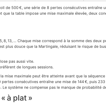
l de 500 €, une série de 8 pertes consécutives entraîne u
é et que la table impose une mise maximale élevée, deux co
2, 3, 5, 8, 13, … Chaque mise correspond à la somme des deux
st plus douce que la Martingale, réduisant le risque de bus
lose pas aussi vite.
 préfèrent de longues sessions.
é, la mise maximale peut être atteinte avant que la séquence
pertes consécutives entraîne une mise de 144 €, puis 233 €,
éro. Le système ne compense pas le manque de probabilité d
« à plat »