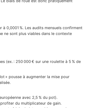
). Le biais de roue est donc pratiquement
ur à 0,0001 %. Les audits mensuels confirment
ue ne sont plus viables dans le contexte
 (ex. : 250 000 € sur une roulette à 5 % de
 lot » pousse à augmenter la mise pour
lisée.
e européenne avec 2,5 % du pot).
profiter du multiplicateur de gain.