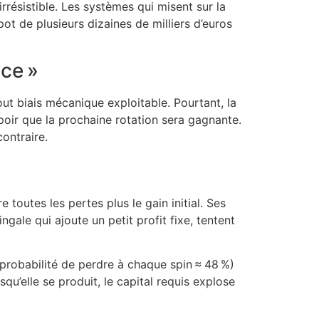
rrésistible. Les systèmes qui misent sur la
ot de plusieurs dizaines de milliers d’euros
nce »
ut biais mécanique exploitable. Pourtant, la
poir que la prochaine rotation sera gagnante.
ontraire.
toutes les pertes plus le gain initial. Ses
gale qui ajoute un petit profit fixe, tentent
(probabilité de perdre à chaque spin ≈ 48 %)
qu’elle se produit, le capital requis explose