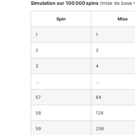
Simulation sur 100 000 spins
(mise de base = 
Spin
Mise
1
1
2
2
3
4
…
…
57
64
58
128
59
256