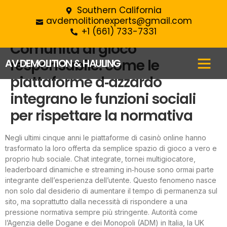
Southern California
avdemolitionexperts@gmail.com
+1 (661) 733-7331‬
Comunità di gioco
responsabile: come le
AV DEMOLITION & HAULING
piattaforme d‑azzardo
integrano le funzioni sociali
per rispettare la normativa
Negli ultimi cinque anni le piattaforme di casinò online hanno
trasformato la loro offerta da semplice spazio di gioco a vero e
proprio hub sociale. Chat integrate, tornei multigiocatore,
leaderboard dinamiche e streaming in‑house sono ormai parte
integrante dell’esperienza dell’utente. Questo fenomeno nasce
non solo dal desiderio di aumentare il tempo di permanenza sul
sito, ma soprattutto dalla necessità di rispondere a una
pressione normativa sempre più stringente. Autorità come
l’Agenzia delle Dogane e dei Monopoli (ADM) in Italia, la UK