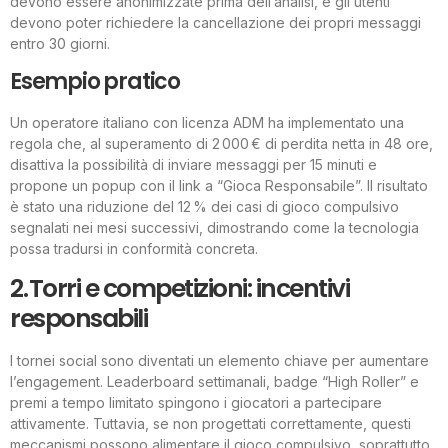
devono essere anonimizzate prima dell’analisi, e gli utenti
devono poter richiedere la cancellazione dei propri messaggi
entro 30 giorni.
Esempio pratico
Un operatore italiano con licenza ADM ha implementato una
regola che, al superamento di 2 000 € di perdita netta in 48 ore,
disattiva la possibilità di inviare messaggi per 15 minuti e
propone un popup con il link a “Gioca Responsabile”. Il risultato
è stato una riduzione del 12 % dei casi di gioco compulsivo
segnalati nei mesi successivi, dimostrando come la tecnologia
possa tradursi in conformità concreta.
2. Torri e competizioni: incentivi
responsabili
I tornei social sono diventati un elemento chiave per aumentare
l’engagement. Leaderboard settimanali, badge “High Roller” e
premi a tempo limitato spingono i giocatori a partecipare
attivamente. Tuttavia, se non progettati correttamente, questi
meccanismi possono alimentare il gioco compulsivo, soprattutto