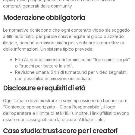
contenuti generati dalla community.
Moderazione obbligatoria
Le normative richiedono che ogni contenuto video sia soggetto
a filtri automatici per parole chiave legate al gioco d’azzardo
illegale, nonché a revisori umani per verificare la correttezza
delle informazioni. Un sistema tipico prevede:
Filtri AI: riconoscimento di termini come “free spins illegali”
o “trucchi per battere la slot”.
Revisione umana: 24 h di turnaround per video segnalati,
con possibilità di rimozione immediata.
Disclosure e requisiti di età
Ogni stream deve mostrare in sovrimpressione un banner con:
“Contenuto sponsorizzato – Gioca Responsabile”, il logo
dell’operatore e il limite di età (18+). Inoltre, i link affiliati devono
essere contrassegnati con la dicitura “Affiliate Link”.
Caso studio: trust‑score per i creatori