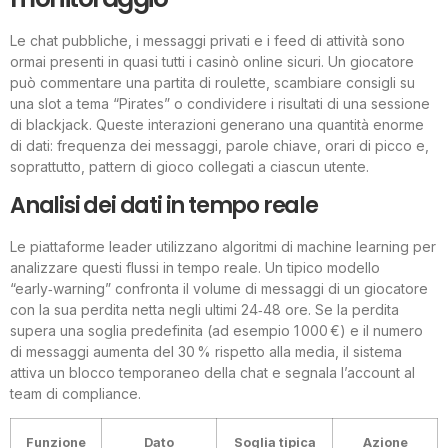
Le chat pubbliche, i messaggi privati e i feed di attività sono
ormai presenti in quasi tutti i casinò online sicuri. Un giocatore
può commentare una partita di roulette, scambiare consigli su
una slot a tema “Pirates” o condividere i risultati di una sessione
di blackjack. Queste interazioni generano una quantità enorme
di dati: frequenza dei messaggi, parole chiave, orari di picco e,
soprattutto, pattern di gioco collegati a ciascun utente.
Analisi dei dati in tempo reale
Le piattaforme leader utilizzano algoritmi di machine learning per
analizzare questi flussi in tempo reale. Un tipico modello
“early‑warning” confronta il volume di messaggi di un giocatore
con la sua perdita netta negli ultimi 24‑48 ore. Se la perdita
supera una soglia predefinita (ad esempio 1 000 €) e il numero
di messaggi aumenta del 30 % rispetto alla media, il sistema
attiva un blocco temporaneo della chat e segnala l’account al
team di compliance.
Funzione
Dato
Soglia tipica
Azione