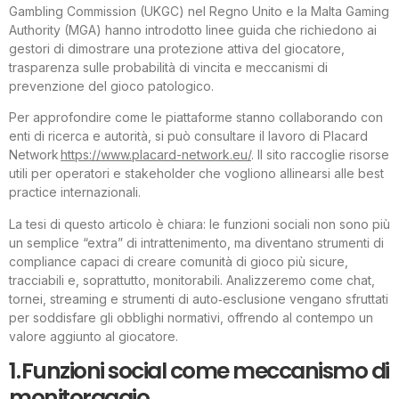
Gambling Commission (UKGC) nel Regno Unito e la Malta Gaming
Authority (MGA) hanno introdotto linee guida che richiedono ai
gestori di dimostrare una protezione attiva del giocatore,
trasparenza sulle probabilità di vincita e meccanismi di
prevenzione del gioco patologico.
Per approfondire come le piattaforme stanno collaborando con
enti di ricerca e autorità, si può consultare il lavoro di Placard
Network
https://www.placard-network.eu/
. Il sito raccoglie risorse
utili per operatori e stakeholder che vogliono allinearsi alle best
practice internazionali.
La tesi di questo articolo è chiara: le funzioni sociali non sono più
un semplice “extra” di intrattenimento, ma diventano strumenti di
compliance capaci di creare comunità di gioco più sicure,
tracciabili e, soprattutto, monitorabili. Analizzeremo come chat,
tornei, streaming e strumenti di auto‑esclusione vengano sfruttati
per soddisfare gli obblighi normativi, offrendo al contempo un
valore aggiunto al giocatore.
1. Funzioni social come meccanismo di
monitoraggio