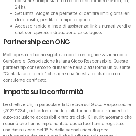
consente di impostare un blocco temporaneo (15 min, 1 h,
24 h).
Set Limits: widget che permette di definire limiti giornalieri
di deposito, perdita e tempo di gioco.
Accesso rapido a linee di assistenza: link a numeri verdi e
chat con operatori di supporto psicologico.
Partnership con ONG
Molti operatori hanno siglato accordi con organizzazioni come
GamCare e l’Associazione Italiana Gioco Responsabile. Queste
partnership consentono di inserire nella piattaforma un pulsante
“Contatta un esperto” che apre una finestra di chat con un
consulente certificato.
Impatto sulla conformità
Le direttive UE, in particolare la Direttiva sul Gioco Responsabile
(2022/1234), richiedono che le piattaforme offrano strumenti di
auto‑esclusione accessibili entro tre click. Gli audit mostrano che
i casinò che hanno implementato questi tool hanno registrato
una diminuzione del 18 % delle segnalazioni di gioco