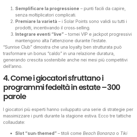
Semplificare la progressione
– punti facili da capire,
senza moltiplicatori complicati.
Premiare la varietà
– i Solar Points sono validi su tutti i
prodotti, incentivando il cross‑selling.
Integrare eventi “live”
– tornei VIP e jackpot progressivi
mantengono alta l’attenzione durante l’estate.
“Sunrise Club” dimostra che una loyalty ben strutturata può
trasformare un bonus “caldo” in una relazione duratura,
generando crescita sostenibile anche nei mesi più competitivi
dell’anno.
4. Come i giocatori sfruttano i
programmi fedeltà in estate – 300
parole
I giocatori più esperti hanno sviluppato una serie di strategie per
massimizzare i punti durante la stagione estiva. Ecco tre tattiche
collaudate:
Slot “sun‑themed”
– titoli come
Beach Bonanza
o
Tiki