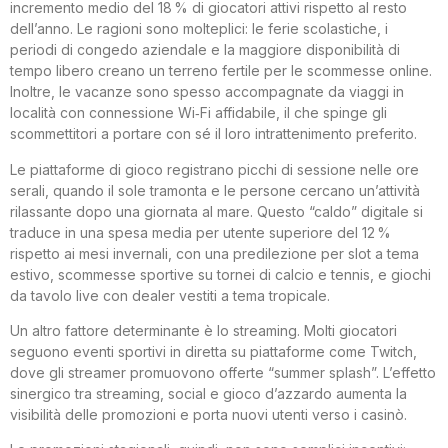
incremento medio del 18 % di giocatori attivi rispetto al resto
dell’anno. Le ragioni sono molteplici: le ferie scolastiche, i
periodi di congedo aziendale e la maggiore disponibilità di
tempo libero creano un terreno fertile per le scommesse online.
Inoltre, le vacanze sono spesso accompagnate da viaggi in
località con connessione Wi‑Fi affidabile, il che spinge gli
scommettitori a portare con sé il loro intrattenimento preferito.
Le piattaforme di gioco registrano picchi di sessione nelle ore
serali, quando il sole tramonta e le persone cercano un’attività
rilassante dopo una giornata al mare. Questo “caldo” digitale si
traduce in una spesa media per utente superiore del 12 %
rispetto ai mesi invernali, con una predilezione per slot a tema
estivo, scommesse sportive su tornei di calcio e tennis, e giochi
da tavolo live con dealer vestiti a tema tropicale.
Un altro fattore determinante è lo streaming. Molti giocatori
seguono eventi sportivi in diretta su piattaforme come Twitch,
dove gli streamer promuovono offerte “summer splash”. L’effetto
sinergico tra streaming, social e gioco d’azzardo aumenta la
visibilità delle promozioni e porta nuovi utenti verso i casinò.