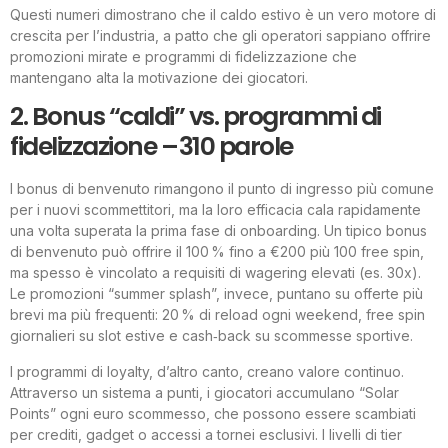
Questi numeri dimostrano che il caldo estivo è un vero motore di
crescita per l’industria, a patto che gli operatori sappiano offrire
promozioni mirate e programmi di fidelizzazione che
mantengano alta la motivazione dei giocatori.
2. Bonus “caldi” vs. programmi di
fidelizzazione – 310 parole
I bonus di benvenuto rimangono il punto di ingresso più comune
per i nuovi scommettitori, ma la loro efficacia cala rapidamente
una volta superata la prima fase di onboarding. Un tipico bonus
di benvenuto può offrire il 100 % fino a €200 più 100 free spin,
ma spesso è vincolato a requisiti di wagering elevati (es. 30x).
Le promozioni “summer splash”, invece, puntano su offerte più
brevi ma più frequenti: 20 % di reload ogni weekend, free spin
giornalieri su slot estive e cash‑back su scommesse sportive.
I programmi di loyalty, d’altro canto, creano valore continuo.
Attraverso un sistema a punti, i giocatori accumulano “Solar
Points” ogni euro scommesso, che possono essere scambiati
per crediti, gadget o accessi a tornei esclusivi. I livelli di tier