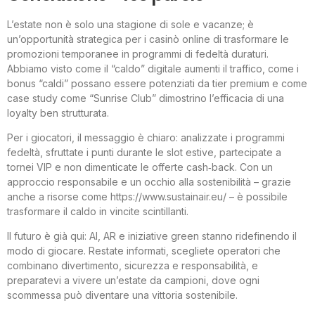
L’estate non è solo una stagione di sole e vacanze; è
un’opportunità strategica per i casinò online di trasformare le
promozioni temporanee in programmi di fedeltà duraturi.
Abbiamo visto come il “caldo” digitale aumenti il traffico, come i
bonus “caldi” possano essere potenziati da tier premium e come
case study come “Sunrise Club” dimostrino l’efficacia di una
loyalty ben strutturata.
Per i giocatori, il messaggio è chiaro: analizzate i programmi
fedeltà, sfruttate i punti durante le slot estive, partecipate a
tornei VIP e non dimenticate le offerte cash‑back. Con un
approccio responsabile e un occhio alla sostenibilità – grazie
anche a risorse come https://www.sustainair.eu/ – è possibile
trasformare il caldo in vincite scintillanti.
Il futuro è già qui: AI, AR e iniziative green stanno ridefinendo il
modo di giocare. Restate informati, scegliete operatori che
combinano divertimento, sicurezza e responsabilità, e
preparatevi a vivere un’estate da campioni, dove ogni
scommessa può diventare una vittoria sostenibile.