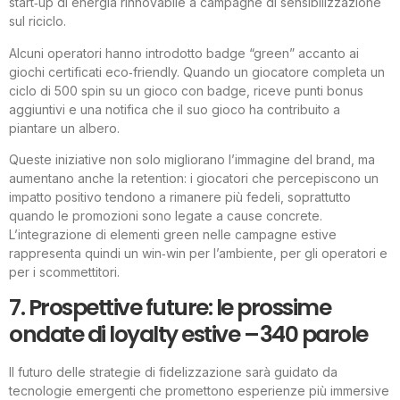
start‑up di energia rinnovabile a campagne di sensibilizzazione
sul riciclo.
Alcuni operatori hanno introdotto badge “green” accanto ai
giochi certificati eco‑friendly. Quando un giocatore completa un
ciclo di 500 spin su un gioco con badge, riceve punti bonus
aggiuntivi e una notifica che il suo gioco ha contribuito a
piantare un albero.
Queste iniziative non solo migliorano l’immagine del brand, ma
aumentano anche la retention: i giocatori che percepiscono un
impatto positivo tendono a rimanere più fedeli, soprattutto
quando le promozioni sono legate a cause concrete.
L’integrazione di elementi green nelle campagne estive
rappresenta quindi un win‑win per l’ambiente, per gli operatori e
per i scommettitori.
7. Prospettive future: le prossime
ondate di loyalty estive – 340 parole
Il futuro delle strategie di fidelizzazione sarà guidato da
tecnologie emergenti che promettono esperienze più immersive