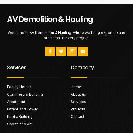
AV Demolition & Hauling
Welcome to AV Demolition & Hauling, where we bring expertise and
precision to every project.
Services
Company
Family House
Home
Commercial Building
About us
Apartment
Services
Office and Tower
Projects
Public Building
Contact
Sports and Art