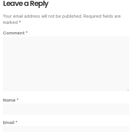
Leave a Reply
Your email address will not be published.
Required fields are
marked
*
Comment
*
Name
*
Email
*