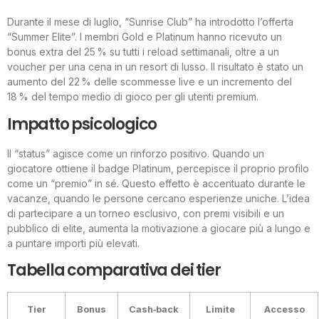
Durante il mese di luglio, “Sunrise Club” ha introdotto l’offerta
“Summer Elite”. I membri Gold e Platinum hanno ricevuto un
bonus extra del 25 % su tutti i reload settimanali, oltre a un
voucher per una cena in un resort di lusso. Il risultato è stato un
aumento del 22 % delle scommesse live e un incremento del
18 % del tempo medio di gioco per gli utenti premium.
Impatto psicologico
Il “status” agisce come un rinforzo positivo. Quando un
giocatore ottiene il badge Platinum, percepisce il proprio profilo
come un “premio” in sé. Questo effetto è accentuato durante le
vacanze, quando le persone cercano esperienze uniche. L’idea
di partecipare a un torneo esclusivo, con premi visibili e un
pubblico di elite, aumenta la motivazione a giocare più a lungo e
a puntare importi più elevati.
Tabella comparativa dei tier
Tier
Bonus
Cash‑back
Limite
Accesso