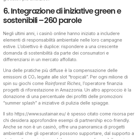
6. Integrazione di iniziative green e
sostenibili – 260 parole
Negli ultimi anni, i casinò online hanno iniziato a includere
elementi di responsabilità ambientale nelle loro campagne
estive. L’obiettivo è duplice: rispondere a una crescente
domanda di sostenibilità da parte dei consumatori e
differenziarsi in un mercato affollato.
Una delle pratiche più diffuse è la compensazione delle
emissioni di CO₂ legate alle slot “tropicali”. Per ogni milione di
spin su giochi come
Rainforest Riches
, l’operatore finanzia
progetti di riforestazione in Amazzonia. Un altro approccio è la
donazione di una percentuale dei profitti delle promozioni
“summer splash” a iniziative di pulizia delle spiagge.
Il sito https://www.sustainair.eu/ è spesso citato come risorsa per
chi desidera approfondire esempi di partnership eco‑friendly.
Anche se non è un casinò, offre una panoramica di progetti
ambientali che gli operatori possono supportare, dal supporto a