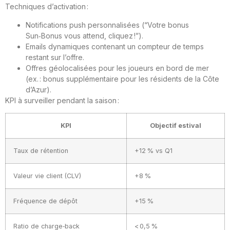
Techniques d’activation :
Notifications push personnalisées (“Votre bonus
Sun‑Bonus vous attend, cliquez !”).
Emails dynamiques contenant un compteur de temps
restant sur l’offre.
Offres géolocalisées pour les joueurs en bord de mer
(ex. : bonus supplémentaire pour les résidents de la Côte
d’Azur).
KPI à surveiller pendant la saison :
KPI
Objectif estival
Taux de rétention
+12 % vs Q1
Valeur vie client (CLV)
+8 %
Fréquence de dépôt
+15 %
Ratio de charge‑back
< 0,5 %