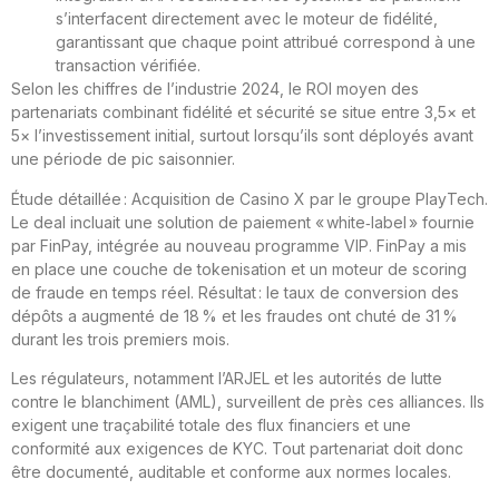
s’interfacent directement avec le moteur de fidélité,
garantissant que chaque point attribué correspond à une
transaction vérifiée.
Selon les chiffres de l’industrie 2024, le ROI moyen des
partenariats combinant fidélité et sécurité se situe entre 3,5× et
5× l’investissement initial, surtout lorsqu’ils sont déployés avant
une période de pic saisonnier.
Étude détaillée : Acquisition de Casino X par le groupe PlayTech.
Le deal incluait une solution de paiement « white‑label » fournie
par FinPay, intégrée au nouveau programme VIP. FinPay a mis
en place une couche de tokenisation et un moteur de scoring
de fraude en temps réel. Résultat : le taux de conversion des
dépôts a augmenté de 18 % et les fraudes ont chuté de 31 %
durant les trois premiers mois.
Les régulateurs, notamment l’ARJEL et les autorités de lutte
contre le blanchiment (AML), surveillent de près ces alliances. Ils
exigent une traçabilité totale des flux financiers et une
conformité aux exigences de KYC. Tout partenariat doit donc
être documenté, auditable et conforme aux normes locales.