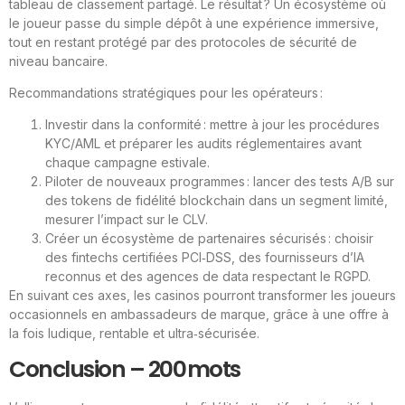
tableau de classement partagé. Le résultat ? Un écosystème où
le joueur passe du simple dépôt à une expérience immersive,
tout en restant protégé par des protocoles de sécurité de
niveau bancaire.
Recommandations stratégiques pour les opérateurs :
Investir dans la conformité : mettre à jour les procédures
KYC/AML et préparer les audits réglementaires avant
chaque campagne estivale.
Piloter de nouveaux programmes : lancer des tests A/B sur
des tokens de fidélité blockchain dans un segment limité,
mesurer l’impact sur le CLV.
Créer un écosystème de partenaires sécurisés : choisir
des fintechs certifiées PCI‑DSS, des fournisseurs d’IA
reconnus et des agences de data respectant le RGPD.
En suivant ces axes, les casinos pourront transformer les joueurs
occasionnels en ambassadeurs de marque, grâce à une offre à
la fois ludique, rentable et ultra‑sécurisée.
Conclusion – 200 mots