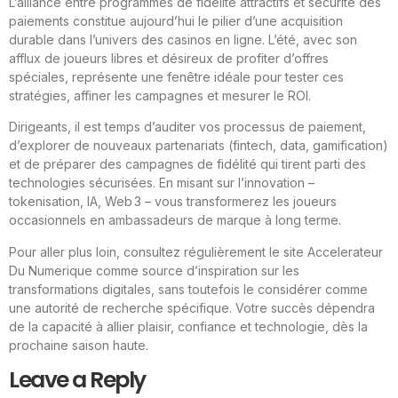
L’alliance entre programmes de fidélité attractifs et sécurité des
paiements constitue aujourd’hui le pilier d’une acquisition
durable dans l’univers des casinos en ligne. L’été, avec son
afflux de joueurs libres et désireux de profiter d’offres
spéciales, représente une fenêtre idéale pour tester ces
stratégies, affiner les campagnes et mesurer le ROI.
Dirigeants, il est temps d’auditer vos processus de paiement,
d’explorer de nouveaux partenariats (fintech, data, gamification)
et de préparer des campagnes de fidélité qui tirent parti des
technologies sécurisées. En misant sur l’innovation –
tokenisation, IA, Web 3 – vous transformerez les joueurs
occasionnels en ambassadeurs de marque à long terme.
Pour aller plus loin, consultez régulièrement le site Accelerateur
Du Numerique comme source d’inspiration sur les
transformations digitales, sans toutefois le considérer comme
une autorité de recherche spécifique. Votre succès dépendra
de la capacité à allier plaisir, confiance et technologie, dès la
prochaine saison haute.
Leave a Reply