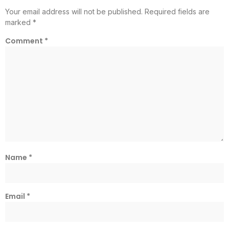
Your email address will not be published.
Required fields are
marked
*
Comment
*
Name
*
Email
*