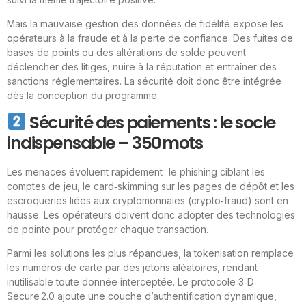
Mais la mauvaise gestion des données de fidélité expose les
opérateurs à la fraude et à la perte de confiance. Des fuites de
bases de points ou des altérations de solde peuvent
déclencher des litiges, nuire à la réputation et entraîner des
sanctions réglementaires. La sécurité doit donc être intégrée
dès la conception du programme.
Sécurité des paiements : le socle
indispensable – 350 mots
Les menaces évoluent rapidement : le phishing ciblant les
comptes de jeu, le card‑skimming sur les pages de dépôt et les
escroqueries liées aux cryptomonnaies (crypto‑fraud) sont en
hausse. Les opérateurs doivent donc adopter des technologies
de pointe pour protéger chaque transaction.
Parmi les solutions les plus répandues, la tokenisation remplace
les numéros de carte par des jetons aléatoires, rendant
inutilisable toute donnée interceptée. Le protocole 3‑D
Secure 2.0 ajoute une couche d’authentification dynamique,