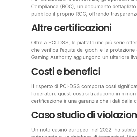
Compliance (ROC), un documento dettagliato c
pubblico il proprio ROC, offrendo trasparenza a
Altre certificazioni
Oltre a PCI‑DSS, le piattaforme più serie ott
che verifica l’equità dei giochi e la protezion
Gaming Authority aggiungono un ulteriore livello
Costi e benefici
Il rispetto di PCI‑DSS comporta costi significa
l’operatore questi costi si traducono in minori 
certificazione è una garanzia che i dati della
Caso studio di violazio
Un noto casinò europeo, nel 2022, ha subito 
autorizzato a un database di transazioni. L’in