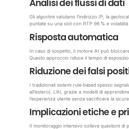
Analisi dei flussi di dati
Gli algoritmi valutano l’indirizzo IP, la geol
puntate su una slot con RTP 96 % e volatilità 
Risposta automatica
In caso di sospetto, il motore AI può bloccare
Questo approccio riduce il tempo di esposizion
Riduzione dei falsi posit
I tradizionali sistemi rule‑based spesso segna
all’estero). L’AI, grazie a modelli di apprend
l’esperienza utente senza sacrificare la sicur
Implicazioni etiche e p
Il monitoraggio intensivo solleva questioni di