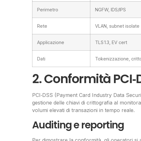
Perimetro
NGFW, IDS/IPS
Rete
VLAN, subnet isolate
Applicazione
TLS 1.3, EV cert
Dati
Tokenizzazione, critt
2. Conformità PCI‑DS
PCI‑DSS (Payment Card Industry Data Security S
gestione delle chiavi di crittografia al monit
volumi elevati di transazioni in tempo reale.
Auditing e reporting
Per dimostrare la conformità, gli operatori si