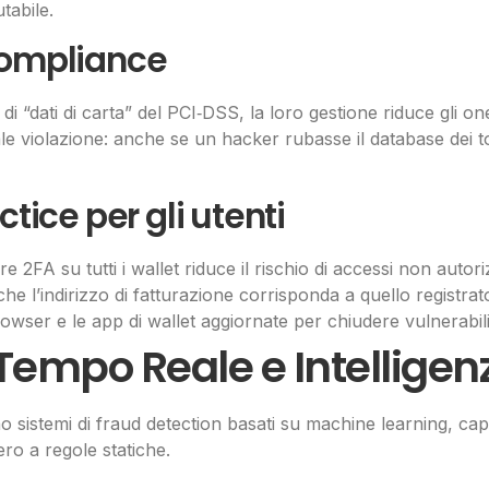
tabile.
 compliance
i “dati di carta” del PCI‑DSS, la loro gestione riduce gli oneri
iale violazione: anche se un hacker rubasse il database dei 
ctice per gli utenti
e 2FA su tutti i wallet riduce il rischio di accessi non autoriz
 che l’indirizzo di fatturazione corrisponda a quello registrat
wser e le app di wallet aggiornate per chiudere vulnerabili
Tempo Reale e Intelligenz
 sistemi di fraud detection basati su machine learning, capa
ero a regole statiche.