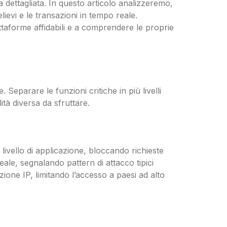
dettagliata. In questo articolo analizzeremo,
lievi e le transazioni in tempo reale.
attaforme affidabili e a comprendere le proprie
 Separare le funzioni critiche in più livelli
ità diversa da sfruttare.
livello di applicazione, bloccando richieste
ale, segnalando pattern di attacco tipici
ione IP, limitando l’accesso a paesi ad alto