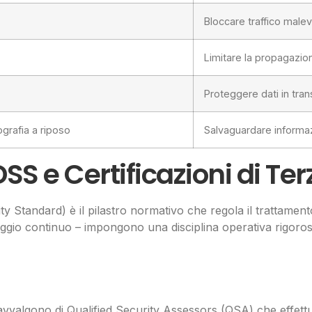
Bloccare traffico malev
Limitare la propagazio
Proteggere dati in tran
ografia a riposo
Salvaguardare informazi
S e Certificazioni di Ter
tandard) è il pilastro normativo che regola il trattamento d
oraggio continuo – impongono una disciplina operativa rigoro
 avvalgono di Qualified Security Assessors (QSA) che effettua