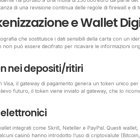
tanza di una revisione continua delle regole di firewall e di 
kenizzazione e Wallet Digi
grafia che sostituisce i dati sensibili della carta con un ide
n non può essere decifrato per ricavare le informazioni orig
nei depositi/ritiri
 Visa, il gateway di pagamento genera un token unico per qu
ievo futuro, il token viene inviato al gateway, che lo riconve
elettronici
et integrati come Skrill, Neteller e PayPal. Questi wallet, 
, alcuni casinò hanno introdotto l’uso di criptovalute (Bitco