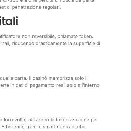
test di penetrazione regolari.
tali
ntificatore non reversibile, chiamato token.
inali, riducendo drasticamente la superficie di
ella carta. Il casinò memorizza solo il
rte in dati di pagamento reali solo all’interno
a loro volta, utilizzano la tokenizzazione per
in, Ethereum) tramite smart contract che